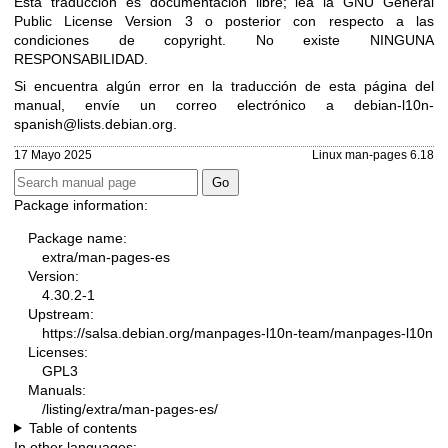
Esta traducción es documentación libre; lea la
GNU General
Public License Version 3
o posterior con respecto a las
condiciones de copyright. No existe NINGUNA
RESPONSABILIDAD.
Si encuentra algún error en la traducción de esta página del
manual, envíe un correo electrónico a
debian-l10n-
spanish@lists.debian.org
.
17 Mayo 2025
Linux man-pages 6.18
Package information:
Package name:
extra/man-pages-es
Version:
4.30.2-1
Upstream:
https://salsa.debian.org/manpages-l10n-team/manpages-l10n
Licenses:
GPL3
Manuals:
/listing/extra/man-pages-es/
Table of contents
In other languages: