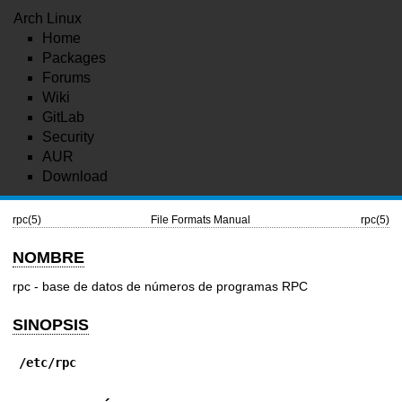
Arch Linux
Home
Packages
Forums
Wiki
GitLab
Security
AUR
Download
rpc(5)
File Formats Manual
rpc(5)
NOMBRE
rpc - base de datos de números de programas RPC
SINOPSIS
/etc/rpc