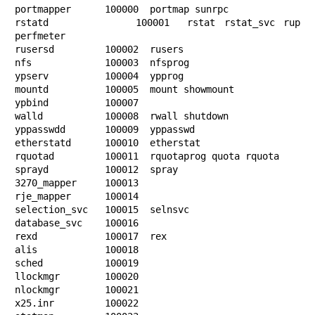
portmapper      100000  portmap sunrpc

rstatd          100001  rstat rstat_svc rup 
perfmeter

rusersd         100002  rusers

nfs             100003  nfsprog

ypserv          100004  ypprog

mountd          100005  mount showmount

ypbind          100007

walld           100008  rwall shutdown

yppasswdd       100009  yppasswd

etherstatd      100010  etherstat

rquotad         100011  rquotaprog quota rquota

sprayd          100012  spray

3270_mapper     100013

rje_mapper      100014

selection_svc   100015  selnsvc

database_svc    100016

rexd            100017  rex

alis            100018

sched           100019

llockmgr        100020

nlockmgr        100021

x25.inr         100022
