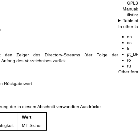
GPL3
Manual
/list
Table o
In other 
;
en
es
fr
pt_B
zt den Zeiger des Directory-Streams (der Folge der
ro
 Anfang des Verzeichnises zurück.
ru
Other for
nen Rückgabewert.
erung der in diesem Abschnitt verwandten Ausdrücke.
Wert
higkeit
MT-Sicher