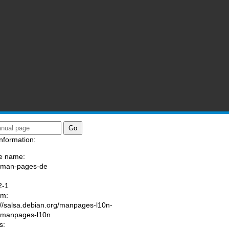
nformation:
e name:
/man-pages-de
:
2-1
am:
://salsa.debian.org/manpages-l10n-
/manpages-l10n
s: