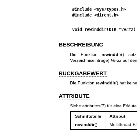
#include <sys/types.h>
#include <dirent.h>
void rewinddir(DIR *
Verzz
)
BESCHREIBUNG
Die Funktion
rewinddir
() set
Verzeichniseinträge)
Verzz
auf den
RÜCKGABEWERT
Die Funktion
rewinddir
() hat kei
ATTRIBUTE
Siehe
attributes(7)
für eine Erläut
Schnittstelle
Attribut
rewinddir
()
Multithread-Fä