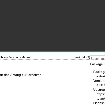
Library Functions Manual
rewinddir(3)
Package i
Packag
s an den Anfang zurücksetzen
extra
Version
4.30.
Upstre
https
team
License