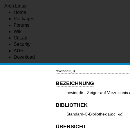
Arch Linux
Home
Packages
Forums
Wiki
GitLab
Security
AUR
Download
rewinddir(3)
BEZEICHNUNG
rewinddir - Zeiger auf Verzeichni
BIBLIOTHEK
Standard-C-Bibliothek (
libc
,
-lc
)
ÜBERSICHT