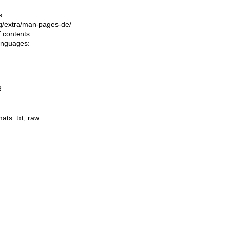
s:
ing/extra/man-pages-de/
f contents
languages:
R
mats:
txt
,
raw