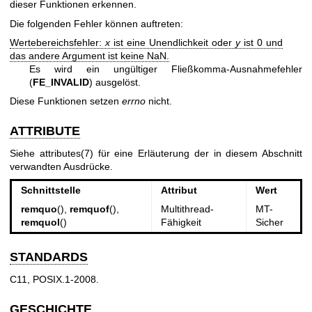
dieser Funktionen erkennen.
Die folgenden Fehler können auftreten:
Wertebereichsfehler:
x
ist eine Unendlichkeit oder
y
ist 0 und
das andere Argument ist keine NaN.
Es wird ein ungültiger Fließkomma-Ausnahmefehler
(
FE_INVALID
) ausgelöst.
Diese Funktionen setzen
errno
nicht.
ATTRIBUTE
Siehe
attributes(7)
für eine Erläuterung der in diesem Abschnitt
verwandten Ausdrücke.
Schnittstelle
Attribut
Wert
remquo
(),
remquof
(),
Multithread-
MT-
remquol
()
Fähigkeit
Sicher
STANDARDS
C11, POSIX.1-2008.
GESCHICHTE