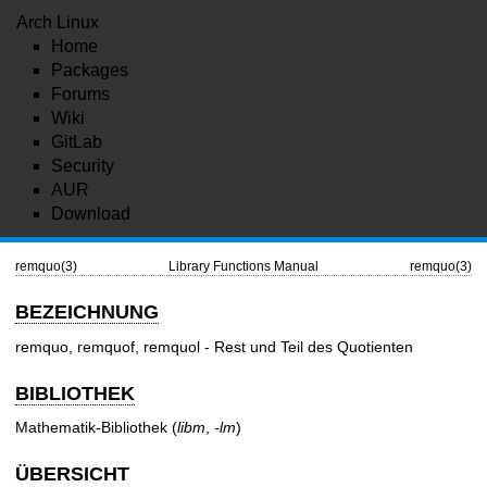
Arch Linux
Home
Packages
Forums
Wiki
GitLab
Security
AUR
Download
remquo(3)
Library Functions Manual
remquo(3)
BEZEICHNUNG
remquo, remquof, remquol - Rest und Teil des Quotienten
BIBLIOTHEK
Mathematik-Bibliothek (
libm
,
-lm
)
ÜBERSICHT