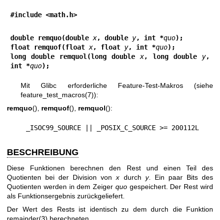
#include <math.h>
double remquo(double 
x
, double 
y
, int *
quo
);
float remquof(float 
x
, float 
y
, int *
quo
);
long double remquol(long double 
x
, long double 
y
, 
int *
quo
);
Mit Glibc erforderliche Feature-Test-Makros (siehe
feature_test_macros(7)
):
remquo
(),
remquof
(),
remquol
():
    _ISOC99_SOURCE || _POSIX_C_SOURCE >= 200112L
BESCHREIBUNG
Diese Funktionen berechnen den Rest und einen Teil des
Quotienten bei der Division von
x
durch
y
. Ein paar Bits des
Quotienten werden in dem Zeiger
quo
gespeichert. Der Rest wird
als Funktionsergebnis zurückgeliefert.
Der Wert des Rests ist identisch zu dem durch die Funktion
remainder(3)
berechneten.