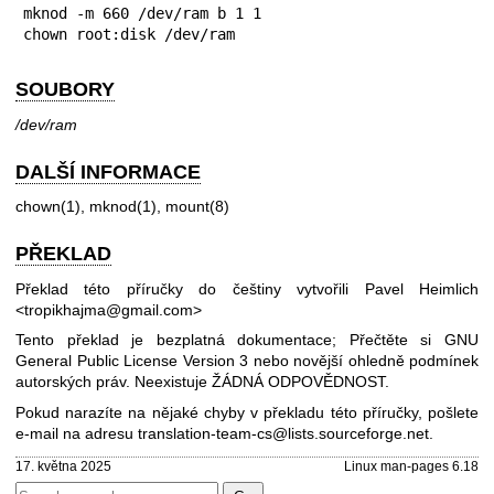
mknod -m 660 /dev/ram b 1 1

chown root:disk /dev/ram
SOUBORY
/dev/ram
DALŠÍ INFORMACE
chown(1)
,
mknod(1)
,
mount(8)
PŘEKLAD
Překlad této příručky do češtiny vytvořili Pavel Heimlich
<tropikhajma@gmail.com>
Tento překlad je bezplatná dokumentace; Přečtěte si
GNU
General Public License Version 3
nebo novější ohledně podmínek
autorských práv. Neexistuje ŽÁDNÁ ODPOVĚDNOST.
Pokud narazíte na nějaké chyby v překladu této příručky, pošlete
e-mail na adresu
translation-team-cs@lists.sourceforge.net
.
17. května 2025
Linux man-pages 6.18