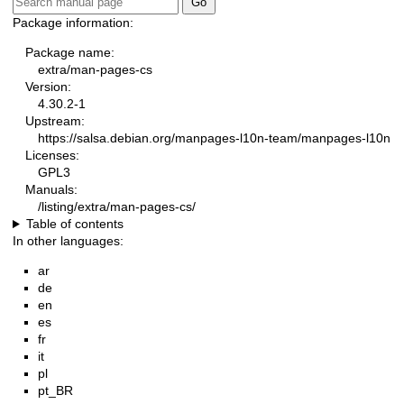
Package information:
Package name:
extra/man-pages-cs
Version:
4.30.2-1
Upstream:
https://salsa.debian.org/manpages-l10n-team/manpages-l10n
Licenses:
GPL3
Manuals:
/listing/extra/man-pages-cs/
Table of contents
In other languages:
ar
de
en
es
fr
it
pl
pt_BR