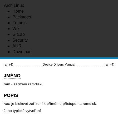
Arch Linux
Home
Packages
Forums
Wiki
GitLab
Security
AUR
Download
ram(4)
Device Drivers Manual
ram(4)
JMÉNO
ram - zařízení ramdisku
POPIS
ram
je blokové zařízení k přímému přístupu na ramdisk.
Jeho typické vytvoření: