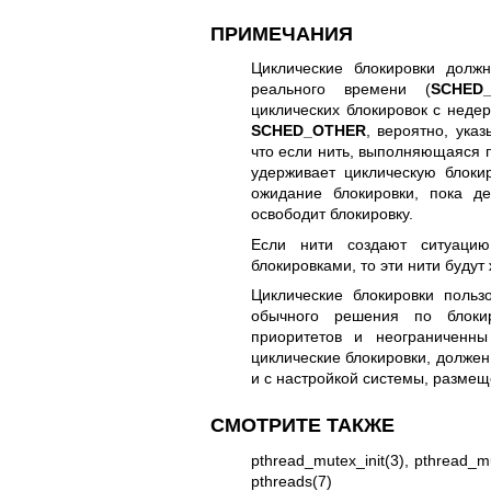
ПРИМЕЧАНИЯ
Циклические блокировки долж
реального времени (
SCHED_
циклических блокировок с неде
SCHED_OTHER
, вероятно, ука
что если нить, выполняющаяся п
удерживает циклическую блокир
ожидание блокировки, пока д
освободит блокировку.
Если нити создают ситуацию
блокировками, то эти нити будут
Циклические блокировки польз
обычного решения по блоки
приоритетов и неограниченн
циклические блокировки, должен
и с настройкой системы, размещ
СМОТРИТЕ ТАКЖЕ
pthread_mutex_init(3)
,
pthread_m
pthreads(7)