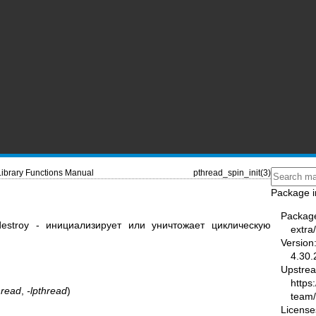
Library Functions Manual
pthread_spin_init(3)
Package i
Packag
n_destroy - инициализирует или уничтожает циклическую
extra
Version
4.30.
Upstre
https
hread
,
-lpthread
)
team
License