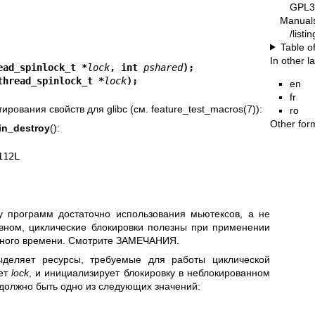
GPL3
Manual
/list
Table o
In other 
ead_spinlock_t *
lock
, int 
pshared
);
thread_spinlock_t *
lock
);
en
fr
ирования свойств для glibc (см.
feature_test_macros(7)
):
ro
Other for
in_destroy
():
0112L
у программ достаточно использования мьютексов, а не
овном, циклические блокировки полезны при применении
ьного времени. Смотрите ЗАМЕЧАНИЯ.
ыделяет ресурсы, требуемые для работы циклической
ает
lock
, и инициализирует блокировку в неблокированном
должно быть одно из следующих значений: