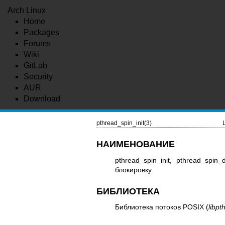
Arch Linux
Home
Packages
Forums
Wiki
GitLab
Security
AUR
Download
pthread_spin_init(3)
НАИМЕНОВАНИЕ
pthread_spin_init, pthread_spi
блокировку
БИБЛИОТЕКА
Библиотека потоков POSIX (
libpt