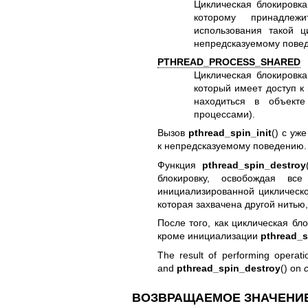
Циклическая блокировка
которому принадле
использования такой ц
непредсказуемому пове
PTHREAD_PROCESS_SHARED
Циклическая блокировк
который имеет доступ к 
находиться в объекте
процессами).
Вызов
pthread_spin_init
() с уж
к непредсказуемому поведению.
Функция
pthread_spin_destroy
блокировку, освобождая в
инициализированной циклическо
которая захвачена другой нитью
После того, как циклическая б
кроме инициализации
pthread_s
The result of performing operat
and
pthread_spin_destroy
() on
ВОЗВРАЩАЕМОЕ ЗНАЧЕНИ