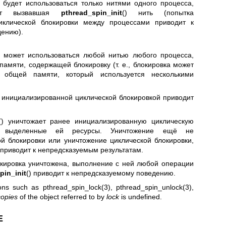
 будет использоваться только нитями одного процесса,
жит вызвавшая
pthread_spin_init
() нить (попытка
иклической блокировки между процессами приводит к
дению).
а может использоваться любой нитью любого процесса,
памяти, содержащей блокировку (т. е., блокировка может
 общей памяти, который используется несколькими
е инициализированной циклической блокировкой приводит
() уничтожает ранее инициализированную циклическую
се выделенные ей ресурсы. Уничтожение ещё не
й блокировки или уничтожение циклической блокировки,
,приводит к непредсказуемым результатам.
локировка уничтожена, выполнение с ней любой операции
pin_init
() приводит к непредсказуемому поведению.
ions such as
pthread_spin_lock(3)
,
pthread_spin_unlock(3)
,
copies
of the object referred to by
lock
is undefined.
Е