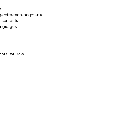
s:
ing/extra/man-pages-ru/
f contents
languages:
mats:
txt
,
raw