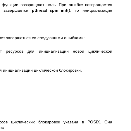
 функции возвращают ноль. При ошибке возвращается
й завершается
pthread_spin_init
(), то инициализация
жет завершаться со следующими ошибками:
т ресурсов для инициализации новой циклической
я инициализации циклической блокировки.
сов циклических блокировок указана в POSIX. Она
bc.