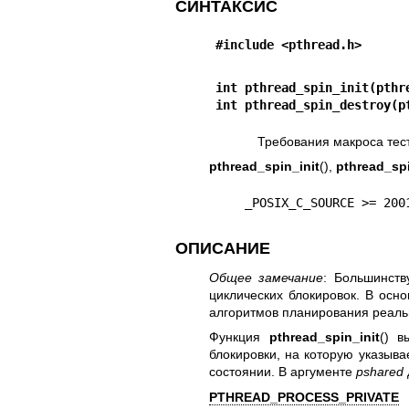
СИНТАКСИС
#include <pthread.h>
int pthread_spin_init(pthr
int pthread_spin_destroy(p
Требования макроса тест
pthread_spin_init
(),
pthread_sp
    _POSIX_C_SOURCE >= 20
ОПИСАНИЕ
Общее замечание
: Большинств
циклических блокировок. В осн
алгоритмов планирования реал
Функция
pthread_spin_init
() в
блокировки, на которую указыв
состоянии. В аргументе
pshared
PTHREAD_PROCESS_PRIVATE