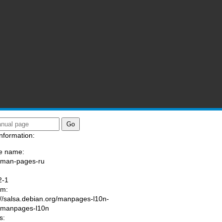
nformation:
e name:
/man-pages-ru
:
2-1
am:
://salsa.debian.org/manpages-l10n-
/manpages-l10n
s: