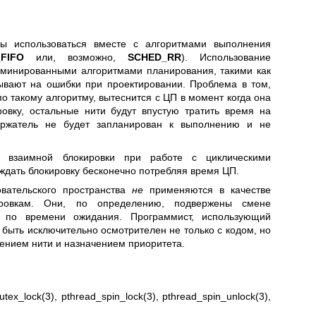
ны использоваться вместе с алгоритмами выполнения
FIFO
или, возможно,
SCHED_RR
). Использование
рминированными алгоритмами планирования, такими как
зывают на ошибки при проектировании. Проблема в том,
о такому алгоритму, вытеснится с ЦП в момент когда она
овку, остальные нити будут впустую тратить время на
ержатель не будет запланирован к выполнению и не
 взаимной блокировки при работе с циклическими
 ждать блокировку бесконечно потребляя время ЦП.
овательского пространства
не
применяются в качестве
ровкам. Они, по определению, подвержены смене
ы по времени ожидания. Программист, использующий
 быть исключительно осмотрителен не только с кодом, но
ением нити и назначением приоритета.
utex_lock(3)
,
pthread_spin_lock(3)
,
pthread_spin_unlock(3)
,