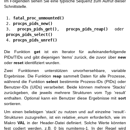
Im Folgenden sehen Sie eine typische Sequenz zum Aufruf dieser
Schnittstelle.
1. 
fatal_proc_unmounted()
2. 
procps_pids_new()
3. 
procps_pids_get()
, 
procps_pids_reap()
 oder 
procps_pids_select()
4. 
procps_pids_unref()
Die Funktion
get
ist ein Iterator für aufeinanderfolgende
PIDs/TIDs und gibt diejenigen ‘items’ zurück, die zuvor über
new
oder
reset
identifiziert wurden.
Zwei Funktionen unterstützen unvorhersehbare, variable
Ergebnisse. Die Funktion
reap
sammelt Daten für alle Prozesse,
während die Funktion
select
bestimmte Prozess-IDs (PIDs) oder
Benutzer-IDs (UIDs) verarbeitet. Beide können mehrere ‘Stacks’
zurückgeben, die jeweils mehrere Strukturen vom Typ ‘result’
enthalten. Optional kann ein Benutzer diese Ergebnisse mit
sort
sortieren.
Um einen beliebigen ‘stack’ zu nutzen und auf einzelne ‘result’-
Strukturen zuzugreifen, ist ein
relative_enum
erforderlich, wie im
Makro
VAL
in der Header-Datei definiert. Solche Werte könnten
fest codiert werden, z.B. 0 bis numitems-1. In der Regel wird