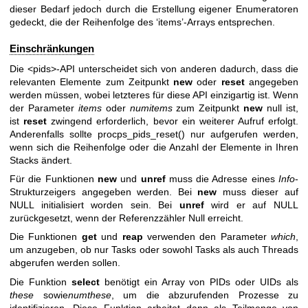
dieser Bedarf jedoch durch die Erstellung eigener Enumeratoren
gedeckt, die der Reihenfolge des ‘items’-Arrays entsprechen.
Einschränkungen
Die <pids>-API unterscheidet sich von anderen dadurch, dass die
relevanten Elemente zum Zeitpunkt
new
oder
reset
angegeben
werden müssen, wobei letzteres für diese API einzigartig ist. Wenn
der Parameter
items
oder
numitems
zum Zeitpunkt
new
null ist,
ist
reset
zwingend erforderlich, bevor ein weiterer Aufruf erfolgt.
Anderenfalls sollte procps_pids_reset() nur aufgerufen werden,
wenn sich die Reihenfolge oder die Anzahl der Elemente in Ihren
Stacks ändert.
Für die Funktionen
new
und
unref
muss die Adresse eines
Info
-
Strukturzeigers angegeben werden. Bei
new
muss dieser auf
NULL initialisiert worden sein. Bei
unref
wird er auf NULL
zurückgesetzt, wenn der Referenzzähler Null erreicht.
Die Funktionen
get
und
reap
verwenden den Parameter
which
,
um anzugeben, ob nur Tasks oder sowohl Tasks als auch Threads
abgerufen werden sollen.
Die Funktion
select
benötigt ein Array von PIDs oder UIDs als
these
sowie
numthese
, um die abzurufenden Prozesse zu
identifizieren. Diese Funktion arbeitet dann als Teilmenge von