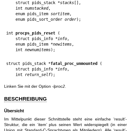
    struct pids_stack *
stacks
[],

    int 
numstacked
,

    enum pids_item 
sortitem
,

    enum pids_sort_order 
order
);
int 
procps_pids_reset
 (

    struct pids_info *
info
,

    enum pids_item *
newitems
,

    int 
newnumitems
);
struct pids_stack *
fatal_proc_unmounted
 (

    struct pids_info *
info
,

    int 
return_self
);
Linken Sie mit der Option
-lproc2
.
BESCHREIBUNG
Übersicht
Im Mittelpunkt dieser Schnittstelle steht eine einfache ‘result’-
Struktur, die ein ‘item’ plus seinen Wert widerspiegelt (in einer
Union mit Standard-C-Sprachtypen als Mitgliedern). Alle ‘result’-