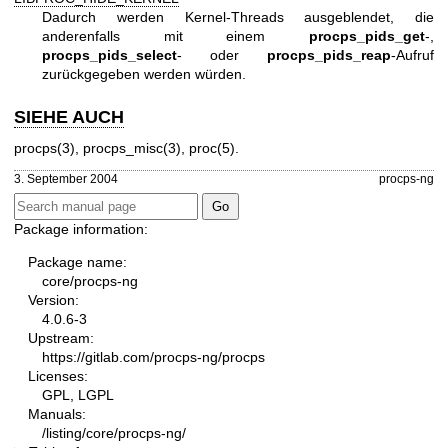
Dadurch werden Kernel-Threads ausgeblendet, die
anderenfalls mit einem
procps_pids_get
-,
procps_pids_select
- oder
procps_pids_reap
-Aufruf
zurückgegeben werden würden.
SIEHE AUCH
procps(3)
,
procps_misc(3)
,
proc(5)
.
3. September 2004
procps-ng
Package information:
Package name:
core/procps-ng
Version:
4.0.6-3
Upstream:
https://gitlab.com/procps-ng/procps
Licenses:
GPL, LGPL
Manuals:
/listing/core/procps-ng/