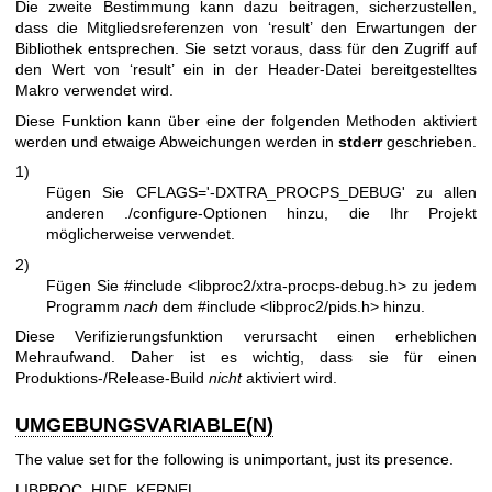
Die zweite Bestimmung kann dazu beitragen, sicherzustellen,
dass die Mitgliedsreferenzen von ‘result’ den Erwartungen der
Bibliothek entsprechen. Sie setzt voraus, dass für den Zugriff auf
den Wert von ‘result’ ein in der Header-Datei bereitgestelltes
Makro verwendet wird.
Diese Funktion kann über eine der folgenden Methoden aktiviert
werden und etwaige Abweichungen werden in
stderr
geschrieben.
1)
Fügen Sie CFLAGS='-DXTRA_PROCPS_DEBUG' zu allen
anderen ./configure-Optionen hinzu, die Ihr Projekt
möglicherweise verwendet.
2)
Fügen Sie #include <libproc2/xtra-procps-debug.h> zu jedem
Programm
nach
dem #include <libproc2/pids.h> hinzu.
Diese Verifizierungsfunktion verursacht einen erheblichen
Mehraufwand. Daher ist es wichtig, dass sie für einen
Produktions-/Release-Build
nicht
aktiviert wird.
UMGEBUNGSVARIABLE(N)
The value set for the following is unimportant, just its presence.
LIBPROC_HIDE_KERNEL