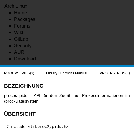
Arch Linux
Home
Packages
Forums
Wiki
GitLab
Security
AUR
Download
PROCPS_PIDS(3)
Library Functions Manual
PROCPS_PIDS(3)
BEZEICHNUNG
procps_pids – API für den Zugriff auf Prozessinformationen im
/proc-Dateisystem
ÜBERSICHT
#include <libproc2/pids.h>