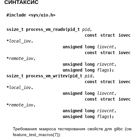
СИНТАКСИС
#include <sys/uio.h>
ssize_t process_vm_readv(pid_t 
pid
,
                       const struct iovec 
*
local_iov
,
                       unsigned long 
liovcnt
,
                       const struct iovec 
*
remote_iov
,
                       unsigned long 
riovcnt
,
                       unsigned long 
flags
);
ssize_t process_vm_writev(pid_t 
pid
,
                       const struct iovec 
*
local_iov
,
                       unsigned long 
liovcnt
,
                       const struct iovec 
*
remote_iov
,
                       unsigned long 
riovcnt
,
                       unsigned long 
flags
);
Требования макроса тестирования свойств для glibc (см.
feature_test_macros(7)
):