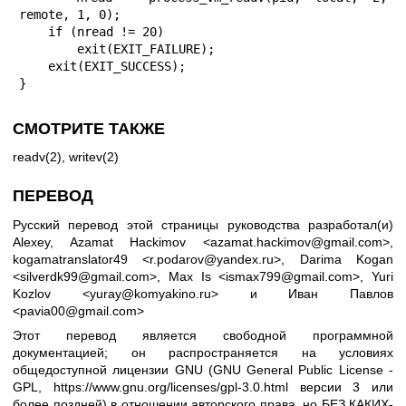
remote, 1, 0);

    if (nread != 20)

        exit(EXIT_FAILURE);

    exit(EXIT_SUCCESS);

}
СМОТРИТЕ ТАКЖЕ
readv(2)
,
writev(2)
ПЕРЕВОД
Русский перевод этой страницы руководства разработал(и)
Alexey, Azamat Hackimov <azamat.hackimov@gmail.com>,
kogamatranslator49 <r.podarov@yandex.ru>, Darima Kogan
<silverdk99@gmail.com>, Max Is <ismax799@gmail.com>, Yuri
Kozlov <yuray@komyakino.ru> и Иван Павлов
<pavia00@gmail.com>
Этот перевод является свободной программной
документацией; он распространяется на условиях
общедоступной лицензии GNU (GNU General Public License -
GPL,
https://www.gnu.org/licenses/gpl-3.0.html
версии 3 или
более поздней) в отношении авторского права, но БЕЗ КАКИХ-