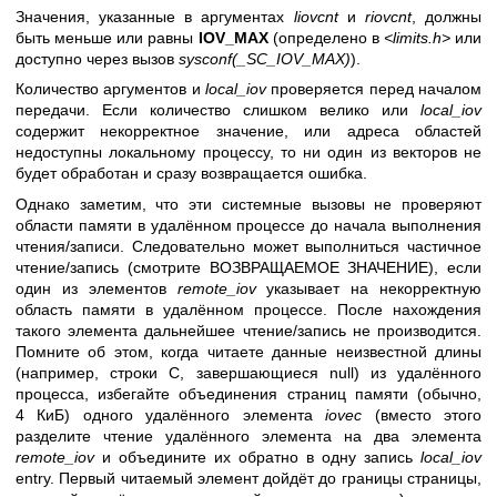
Значения, указанные в аргументах
liovcnt
и
riovcnt
, должны
быть меньше или равны
IOV_MAX
(определено в
<limits.h>
или
доступно через вызов
sysconf(_SC_IOV_MAX)
).
Количество аргументов и
local_iov
проверяется перед началом
передачи. Если количество слишком велико или
local_iov
содержит некорректное значение, или адреса областей
недоступны локальному процессу, то ни один из векторов не
будет обработан и сразу возвращается ошибка.
Однако заметим, что эти системные вызовы не проверяют
области памяти в удалённом процессе до начала выполнения
чтения/записи. Следовательно может выполниться частичное
чтение/запись (смотрите ВОЗВРАЩАЕМОЕ ЗНАЧЕНИЕ), если
один из элементов
remote_iov
указывает на некорректную
область памяти в удалённом процессе. После нахождения
такого элемента дальнейшее чтение/запись не производится.
Помните об этом, когда читаете данные неизвестной длины
(например, строки C, завершающиеся null) из удалённого
процесса, избегайте объединения страниц памяти (обычно,
4 КиБ) одного удалённого элемента
iovec
(вместо этого
разделите чтение удалённого элемента на два элемента
remote_iov
и объедините их обратно в одну запись
local_iov
entry. Первый читаемый элемент дойдёт до границы страницы,