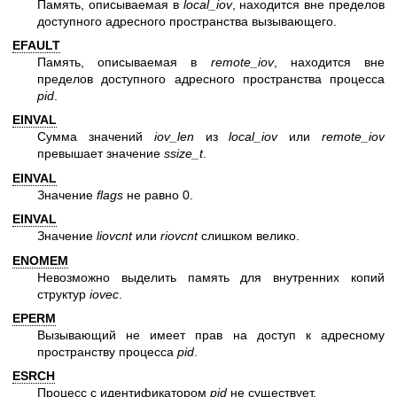
Память, описываемая в
local_iov
, находится вне пределов
доступного адресного пространства вызывающего.
EFAULT
Память, описываемая в
remote_iov
, находится вне
пределов доступного адресного пространства процесса
pid
.
EINVAL
Сумма значений
iov_len
из
local_iov
или
remote_iov
превышает значение
ssize_t
.
EINVAL
Значение
flags
не равно 0.
EINVAL
Значение
liovcnt
или
riovcnt
слишком велико.
ENOMEM
Невозможно выделить память для внутренних копий
структур
iovec
.
EPERM
Вызывающий не имеет прав на доступ к адресному
пространству процесса
pid
.
ESRCH
Процесс с идентификатором
pid
не существует.