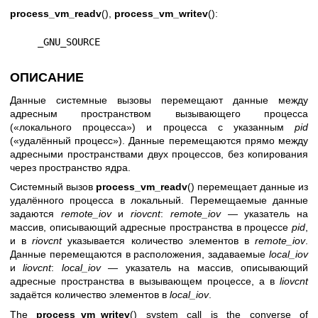
process_vm_readv
(),
process_vm_writev
():
    _GNU_SOURCE
ОПИСАНИЕ
Данные системные вызовы перемещают данные между
адресным пространством вызывающего процесса
(«локального процесса») и процесса с указанным
pid
(«удалённый процесс»). Данные перемещаются прямо между
адресными пространствами двух процессов, без копирования
через пространство ядра.
Системный вызов
process_vm_readv
() перемещает данные из
удалённого процесса в локальный. Перемещаемые данные
задаются
remote_iov
и
riovcnt
:
remote_iov
— указатель на
массив, описывающий адресные пространства в процессе
pid
,
и в
riovcnt
указывается количество элементов в
remote_iov
.
Данные перемещаются в расположения, задаваемые
local_iov
и
liovcnt
:
local_iov
— указатель на массив, описывающий
адресные пространства в вызывающем процессе, а в
liovcnt
задаётся количество элементов в
local_iov
.
The
process_vm_writev
() system call is the converse of