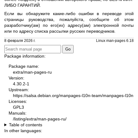
ЛИБО ГАРАНТИЙ.
Если вы обнаружите какие-либо ошибки в переводе этой
страницы руководства, пожалуйста, сообщите об этом
разработчику(ам) по его(их) адресу(ам) электронной почты
или по адресу
списка рассылки русских переводчиков
.
8 февраля 2026 г.
Linux man-pages 6.18
Package information:
Package name:
extra/man-pages-ru
Version:
4.30.2-1
Upstream:
https://salsa.debian.org/manpages-l10n-team/manpages-l10n
Licenses:
GPL3
Manuals:
/listing/extra/man-pages-ru/
Table of contents
In other languages: