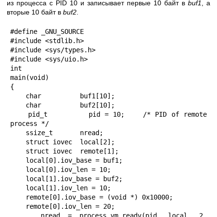
из процесса с PID 10 и записывает первые 10 байт в
buf1
, а
вторые 10 байт в
buf2
.
#define _GNU_SOURCE

#include <stdlib.h>

#include <sys/types.h>

#include <sys/uio.h>

int

main(void)

{

    char          buf1[10];

    char          buf2[10];

    pid_t         pid = 10;    /* PID of remote 
process */

    ssize_t       nread;

    struct iovec  local[2];

    struct iovec  remote[1];

    local[0].iov_base = buf1;

    local[0].iov_len = 10;

    local[1].iov_base = buf2;

    local[1].iov_len = 10;

    remote[0].iov_base = (void *) 0x10000;

    remote[0].iov_len = 20;

    nread = process_vm_readv(pid, local, 2, 