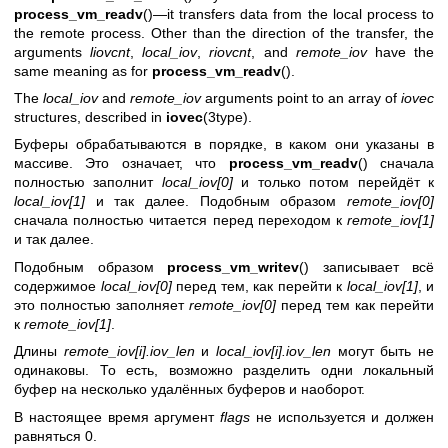
process_vm_readv
()—it transfers data from the local process to
the remote process. Other than the direction of the transfer, the
arguments
liovcnt
,
local_iov
,
riovcnt
, and
remote_iov
have the
same meaning as for
process_vm_readv
().
The
local_iov
and
remote_iov
arguments point to an array of
iovec
structures, described in
iovec
(3type).
Буферы обрабатываются в порядке, в каком они указаны в
массиве. Это означает, что
process_vm_readv
() сначала
полностью заполнит
local_iov[0]
и только потом перейдёт к
local_iov[1]
и так далее. Подобным образом
remote_iov[0]
сначала полностью читается перед переходом к
remote_iov[1]
и так далее.
Подобным образом
process_vm_writev
() записывает всё
содержимое
local_iov[0]
перед тем, как перейти к
local_iov[1]
, и
это полностью заполняет
remote_iov[0]
перед тем как перейти
к
remote_iov[1]
.
Длины
remote_iov[i].iov_len
и
local_iov[i].iov_len
могут быть не
одинаковы. То есть, возможно разделить одни локальный
буфер на несколько удалённых буферов и наоборот.
В настоящее время аргумент
flags
не используется и должен
равняться 0.