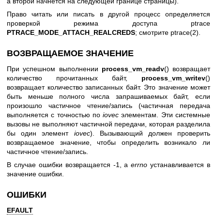
а второй начнётся на следующей границе страницы).
Право читать или писать в другой процесс определяется
проверкой режима доступа ptrace
PTRACE_MODE_ATTACH_REALCREDS
; смотрите
ptrace(2)
.
ВОЗВРАЩАЕМОЕ ЗНАЧЕНИЕ
При успешном выполнении
process_vm_readv
() возвращает
количество прочитанных байт,
process_vm_writev
()
возвращает количество записанных байт. Это значение может
быть меньше полного числа запрашиваемых байт, если
произошло частичное чтение/запись (частичная передача
выполняется с точностью по
iovec
элементам. Эти системные
вызовы не выполняют частичной передачи, которая разделила
бы один элемент
iovec
). Вызывающий должен проверить
возвращаемое значение, чтобы определить возникало ли
частичное чтение/запись.
В случае ошибки возвращается -1, а
errno
устанавливается в
значение ошибки.
ОШИБКИ
EFAULT