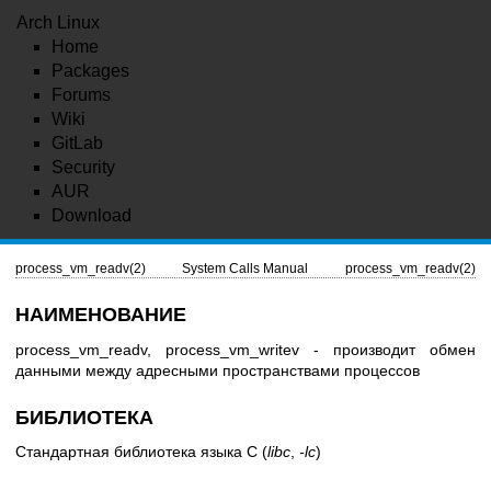
Arch Linux
Home
Packages
Forums
Wiki
GitLab
Security
AUR
Download
process_vm_readv(2)
System Calls Manual
process_vm_readv(2)
НАИМЕНОВАНИЕ
process_vm_readv, process_vm_writev - производит обмен
данными между адресными пространствами процессов
БИБЛИОТЕКА
Стандартная библиотека языка C (
libc
,
-lc
)