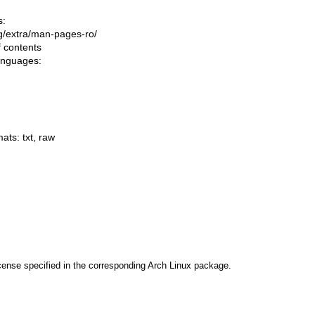
s:
ing/extra/man-pages-ro/
f contents
languages:
mats:
txt
,
raw
cense specified in the corresponding Arch Linux package.