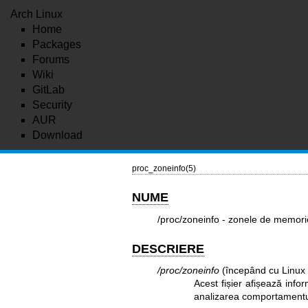
Arch Linux
Home
Packages
Forums
Wiki
GitLab
Security
AUR
Download
proc_zoneinfo(5)
NUME
/proc/zoneinfo - zonele de memori
DESCRIERE
/proc/zoneinfo
(începând cu Linux 
Acest fișier afișează info
analizarea comportamentul