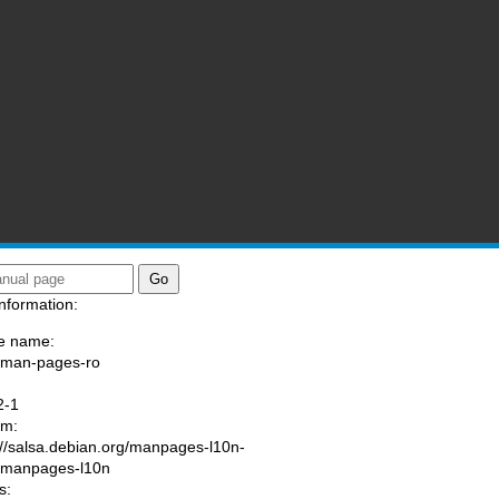
nformation:
e name:
/man-pages-ro
:
2-1
am:
://salsa.debian.org/manpages-l10n-
/manpages-l10n
s: