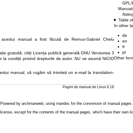
GPL3
Manual
/list
Table o
In other 
de
acestui manual a fost făcută de Remus-Gabriel Chelu
en
fr
pl
e gratuită; citiți
Licența publică generală GNU Versiunea 3
Other for
re la condiții privind drepturile de autor. NU se asumă NICIO
cestui manual, vă rugăm să trimiteți un e-mail la
translation-
Pagini de manual de Linux 6.18
Powered by
archmanweb
, using
mandoc
for the conversion of manual pages.
license, except for the contents of the manual pages, which have their own li