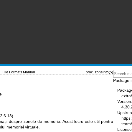
File Formats Manual
proc_zoneinfo(5)
Package i
Packag
e
extra
Version
4.30.
Upstre
2.6.13)
https
rmații despre zonele de memorie. Acest lucru este util pentru
team
ui memoriei virtuale.
License