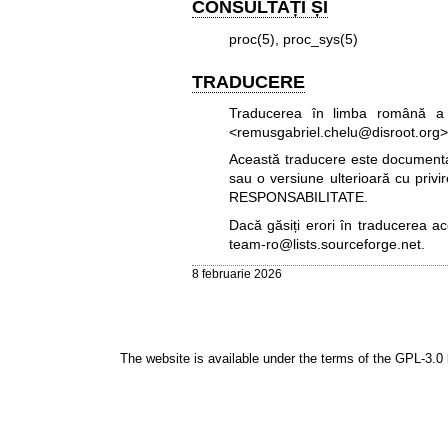
CONSULTAȚI ȘI
proc(5)
,
proc_sys(5)
TRADUCERE
Traducerea în limba română a 
<remusgabriel.chelu@disroot.org>
Această traducere este documentați
sau o versiune ulterioară cu privi
RESPONSABILITATE.
Dacă găsiți erori în traducerea a
team-ro@lists.sourceforge.net
.
8 februarie 2026
The website is available under the terms of the
GPL-3.0