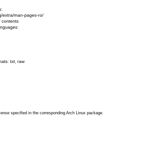
s:
ing/extra/man-pages-ro/
f contents
languages:
mats:
txt
,
raw
cense specified in the corresponding Arch Linux package.