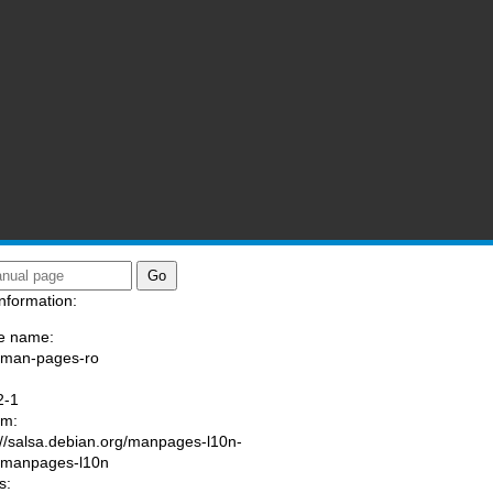
nformation:
e name:
/man-pages-ro
:
2-1
am:
://salsa.debian.org/manpages-l10n-
/manpages-l10n
s: