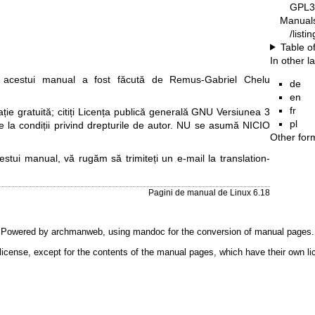
GPL3
Manual
/list
Table o
In other 
acestui manual a fost făcută de Remus-Gabriel Chelu
de
en
fr
e gratuită; citiți
Licența publică generală GNU Versiunea 3
pl
re la condiții privind drepturile de autor. NU se asumă NICIO
Other for
cestui manual, vă rugăm să trimiteți un e-mail la
translation-
Pagini de manual de Linux 6.18
Powered by
archmanweb
, using
mandoc
for the conversion of manual pages.
license, except for the contents of the manual pages, which have their own li