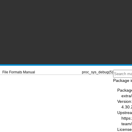
File Formats Manual
proc_sys_debug(5)
Package i
Packag
extra
Version
4.30.
Upstre
https
team
License