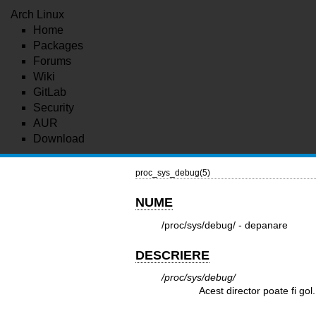
Arch Linux
Home
Packages
Forums
Wiki
GitLab
Security
AUR
Download
proc_sys_debug(5)
NUME
/proc/sys/debug/ - depanare
DESCRIERE
/proc/sys/debug/
Acest director poate fi gol.