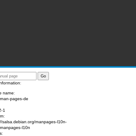
nformation:
e name:
/man-pages-de
:
2-1
am:
://salsa.debian.org/manpages-l10n-
/manpages-l10n
s: