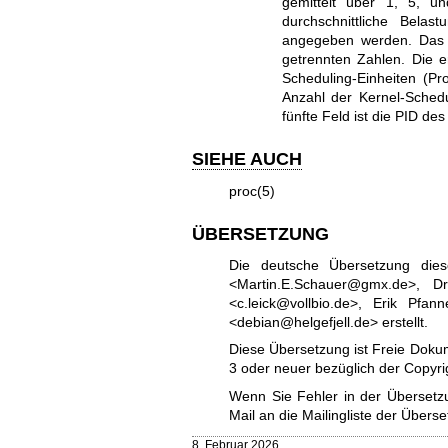
gemittelt über 1, 5, u
durchschnittliche Bela
angegeben werden. Das v
getrennten Zahlen. Die e
Scheduling-Einheiten (Pr
Anzahl der Kernel-Schedu
fünfte Feld ist die PID d
SIEHE AUCH
proc(5)
ÜBERSETZUNG
Die deutsche Übersetzung die
<Martin.E.Schauer@gmx.de>, D
<c.leick@vollbio.de>, Erik Pf
<debian@helgefjell.de> erstellt.
Diese Übersetzung ist Freie Dokum
3
oder neuer bezüglich der Copy
Wenn Sie Fehler in der Übersetzu
Mail an die
Mailingliste der Überse
8. Februar 2026