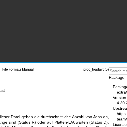
File Formats Manual
proc_loadavg(5)
Package i
Packag
ast
extra
Version
4.30.
Upstre
https
 dieser Datei geben die durchschnittliche Anzahl von Jobs an,
team
nge sind (Status R) oder auf Platten-E/A warten (Status D),
License