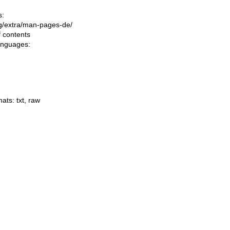
s:
ing/extra/man-pages-de/
f contents
languages:
mats:
txt
,
raw