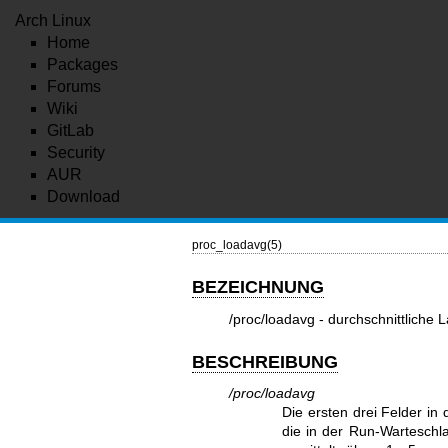
Arch Linux
Home
Packages
Forums
Wiki
GitLab
Security
AUR
Download
proc_loadavg(5)
BEZEICHNUNG
/proc/loadavg - durchschnittliche L
BESCHREIBUNG
/proc/loadavg
Die ersten drei Felder in
die in der Run-Warteschla