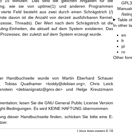
nd 15 Minuten. Das sind die gleichen Angaben für die
GPL3
stung, wie sie von
uptime(1)
und anderen Programmen
Manual
ierte Feld besteht aus zwei durch einen Schrägstrich (/)
/list
rste davon ist die Anzahl von derzeit ausführbaren Kernel-
Table o
ozesse, Threads). Der Wert nach dem Schrägstrich ist die
In other 
ling-Einheiten, die aktuell auf dem System existieren. Das
es Prozesses, der zuletzt auf dem System erzeugt wurde.
en
fr
pl
ro
Other for
ser Handbuchseite wurde von Martin Eberhard Schauer
r. Tobias Quathamer <toddy@debian.org>, Chris Leick
annenstein <debianignatz@gmx.de> und Helge Kreutzmann
entation; lesen Sie die
GNU General Public License Version
right-Bedingungen. Es wird KEINE HAFTUNG übernommen.
ng dieser Handbuchseite finden, schicken Sie bitte eine E-
tzer
.
Linux man-pages 6.18