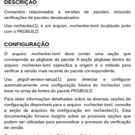
DESCRIÇÃO
Comandos relacionados a versões de pacotes, incluindo
verificações de pacotes desatualizados.
Usa nvchecker(1) e um arquivo
.nvchecker.toml
localizado junto
com o PKGBUILD.
CONFIGURAÇÃO
O arquivo
.nvchecker.toml
deve conter uma seção que
corresponda ao pkgbase do pacote. A seção pkgbase dentro do
arquivo
.nvchecker.toml
especifica a origem e o método para
verificar a versão mais recente do pacote correspondente.
Usa pkgctl-version-setup(1) para detectar e configurar
automaticamente uma configuração básica do nvchecker com
base no array de fontes do pacote PKGBUILD.
Para obter informações detalhadas sobre as diversas opções de
configuração disponíveis para o arquivo
.nvchecker.toml
, consulte
a seção de arquivos de configuração em nvchecker(1). Esta
documentação fornece insights sobre as possíveis opções que
podem ser utilizadas para personalizar o processo de verificação
de versão.