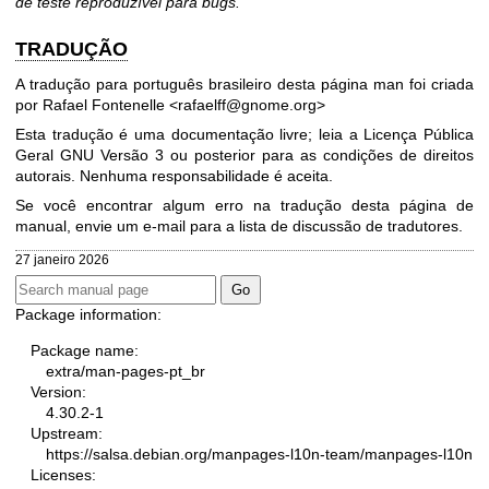
de teste reproduzível para bugs.
TRADUÇÃO
A tradução para português brasileiro desta página man foi criada
por Rafael Fontenelle <rafaelff@gnome.org>
Esta tradução é uma documentação livre; leia a
Licença Pública
Geral GNU Versão 3
ou posterior para as condições de direitos
autorais. Nenhuma responsabilidade é aceita.
Se você encontrar algum erro na tradução desta página de
manual, envie um e-mail para
a lista de discussão de tradutores
.
27 janeiro 2026
Package information:
Package name:
extra/man-pages-pt_br
Version:
4.30.2-1
Upstream:
https://salsa.debian.org/manpages-l10n-team/manpages-l10n
Licenses: