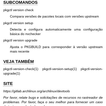
SUBCOMANDOS
pkgctl version check
Compara versões de pacotes locais com versões upstream
pkgctl version setup
Detecta e configura automaticamente uma configuração
básica do nvchecker
pkgctl version upgrade
Ajusta o PKGBUILD para corresponder à versão upstream
mais recente
VEJA TAMBÉM
pkgctl-version-check(1) pkgctl-version-setup(1) pkgctl-version-
upgrade(1)
SITE
https://gitlab.archlinux.org/archlinux/devtools
Por favor, relate bugs e solicitações de recursos no rastreador de
problemas. Por favor, faça o seu melhor para fornecer um caso