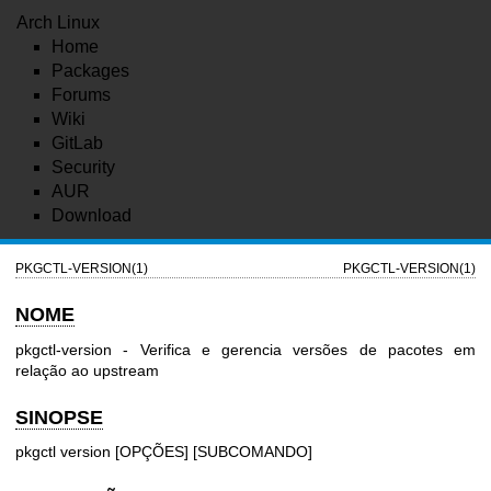
Arch Linux
Home
Packages
Forums
Wiki
GitLab
Security
AUR
Download
PKGCTL-VERSION(1)
PKGCTL-VERSION(1)
NOME
pkgctl-version - Verifica e gerencia versões de pacotes em
relação ao upstream
SINOPSE
pkgctl version [OPÇÕES] [SUBCOMANDO]