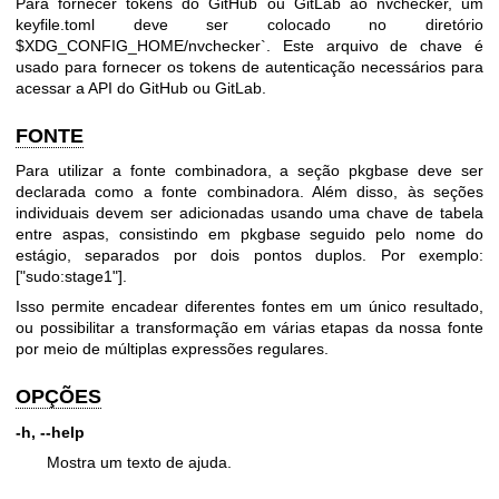
Para fornecer tokens do GitHub ou GitLab ao nvchecker, um
keyfile.toml
deve ser colocado no diretório
$XDG_CONFIG_HOME
/nvchecker`. Este arquivo de chave é
usado para fornecer os tokens de autenticação necessários para
acessar a API do GitHub ou GitLab.
FONTE
Para utilizar a fonte combinadora, a seção
pkgbase
deve ser
declarada como a fonte combinadora. Além disso, às seções
individuais devem ser adicionadas usando uma chave de tabela
entre aspas, consistindo em
pkgbase
seguido pelo nome do
estágio, separados por dois pontos duplos. Por exemplo:
["sudo:stage1"]
.
Isso permite encadear diferentes fontes em um único resultado,
ou possibilitar a transformação em várias etapas da nossa fonte
por meio de múltiplas expressões regulares.
OPÇÕES
-h, --help
Mostra um texto de ajuda.