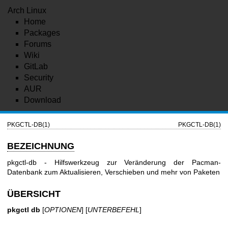
Arch Linux
Home
Packages
Forums
Wiki
GitLab
Security
AUR
Download
PKGCTL-DB(1)
PKGCTL-DB(1)
BEZEICHNUNG
pkgctl-db - Hilfswerkzeug zur Veränderung der Pacman-
Datenbank zum Aktualisieren, Verschieben und mehr von Paketen
ÜBERSICHT
pkgctl db
[
OPTIONEN
] [
UNTERBEFEHL
]