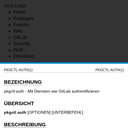
Arch Linux
Home
Packages
Forums
Wiki
GitLab
Security
AUR
Download
PKGCTL-AUTH(1)
PKGCTL-AUTH(1)
BEZEICHNUNG
pkgctl-auth - Mit Diensten wie GitLab authentifizieren
ÜBERSICHT
pkgctl auth
[
OPTIONEN
] [
UNTERBEFEHL
]
BESCHREIBUNG