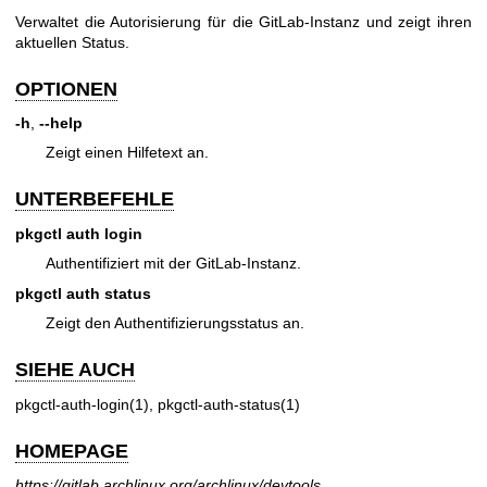
Verwaltet die Autorisierung für die GitLab-Instanz und zeigt ihren
aktuellen Status.
OPTIONEN
-h
,
--help
Zeigt einen Hilfetext an.
UNTERBEFEHLE
pkgctl auth login
Authentifiziert mit der GitLab-Instanz.
pkgctl auth status
Zeigt den Authentifizierungsstatus an.
SIEHE AUCH
pkgctl-auth-login(1)
,
pkgctl-auth-status(1)
HOMEPAGE
https://gitlab.archlinux.org/archlinux/devtools