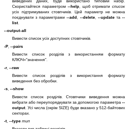
виведених даних, буде використано типовий набір.
Скористайтеся параметром
--help
, щоб отримати
список
усіх підтримуваних стовпчиків. Цей параметр не можна
поєднувати з параметрами
--add
,
--delete
,
--update
та
--
list
.
--output-all
Вивести список усіх доступних стовпчиків.
-P
,
--pairs
Вивести список розділів з використанням формату
КЛЮЧ="значення".
-r
,
--raw
Вивести список розділів з використання формату
виведення без обробки.
-s
,
--show
Вивести список розділів. Стовпчики виведення можна
вибрати або переупорядкувати за допомогою параметра
--
output
. Усі числа (окрім SIZE) буде вказано у 512-байтових
секторах.
-t
,
--type
тип
Вказати тип таблиці розділів.