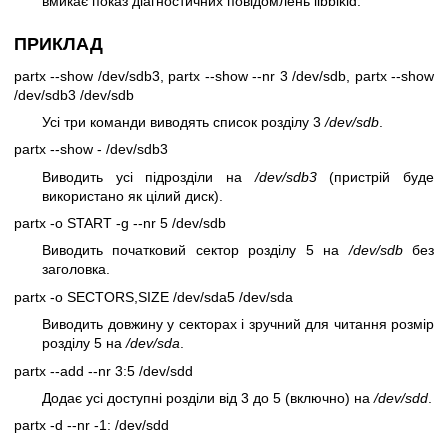
вмикає показ діагностичних повідомлень libblkid.
ПРИКЛАД
partx --show /dev/sdb3, partx --show --nr 3 /dev/sdb, partx --show
/dev/sdb3 /dev/sdb
Усі три команди виводять список розділу 3
/dev/sdb
.
partx --show - /dev/sdb3
Виводить усі підрозділи на
/dev/sdb3
(пристрій буде
використано як цілий диск).
partx -o START -g --nr 5 /dev/sdb
Виводить початковий сектор розділу 5 на
/dev/sdb
без
заголовка.
partx -o SECTORS,SIZE /dev/sda5 /dev/sda
Виводить довжину у секторах і зручний для читання розмір
розділу 5 на
/dev/sda
.
partx --add --nr 3:5 /dev/sdd
Додає усі доступні розділи від 3 до 5 (включно) на
/dev/sdd
.
partx -d --nr -1: /dev/sdd