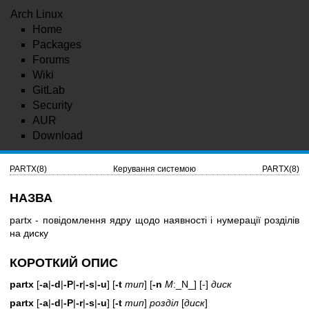
Arch Linux
Home
Packages
Forums
Wiki
GitLab
Security
AUR
Download
PARTX(8)
Керування системою
PARTX(8)
НАЗВА
partx - повідомлення ядру щодо наявності і нумерації розділів
на диску
КОРОТКИЙ ОПИС
partx
[
-a
|
-d
|
-P
|
-r
|
-s
|
-u
] [
-t
тип
] [
-n
M
:_N_] [-]
диск
partx
[
-a
|
-d
|
-P
|
-r
|
-s
|
-u
] [
-t
тип
]
розділ
[
диск
]