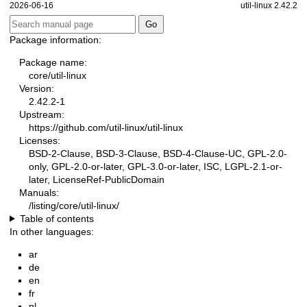
2026-06-16
util-linux 2.42.2
Package information:
Package name:
core/util-linux
Version:
2.42.2-1
Upstream:
https://github.com/util-linux/util-linux
Licenses:
BSD-2-Clause, BSD-3-Clause, BSD-4-Clause-UC, GPL-2.0-
only, GPL-2.0-or-later, GPL-3.0-or-later, ISC, LGPL-2.1-or-
later, LicenseRef-PublicDomain
Manuals:
/listing/core/util-linux/
Table of contents
In other languages:
ar
de
en
fr
pl