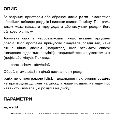
ОПИС
За заданим пристроєм або образом диска
partx
намагається
обробити таблицю розділів і вивести список її вмісту. Програма
також може наказати ядру додати або вилучити розділи його
облікового списку.
Аргумент
диск
є необов’язковим, якщо вказано аргумент
розділ
. Щоб програма примусово сканувала розділ так, наче
він є цілим диском (наприклад, щоб отримати список
вкладених підлеглих розділів), скористайтеся аргументом «-»
(дефіс або мінус). Приклад:
partx --show - /dev/sda3
Оброблятиме sda3 як цілий диск, а не як розділ.
partx не є програмою fdisk
- додавання і вилучення розділів
не призводить до змін на диску, а лише повідомляє ядру про
наявність і нумерацію розділів на диску.
ПАРАМЕТРИ
-a
,
--add