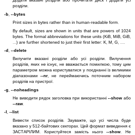
Додати вказані розділи або прочитати диск і додати усі
розділи.
-b
,
--bytes
Print sizes in bytes rather than in human-readable form.
By default, sizes are shown in units that are powers of 1024
bytes. The formal abbreviations for these units (KiB, MiB, GiB,
...) are further shortened to just their first letter: K, M, G, ....
-d
,
--delete
Вилучити вказані розділи або усі розділи. Вилучення
розділів, яких не існує, не вважається помилкою, тому цим
параметром можна користуватися у поєднанні із великими
діапазонами
--nr
, не переймаючись поточним набором
розділів на пристрої.
-g
,
--noheadings
Не виводити рядок заголовка при використанні
--show
або
--raw
.
-l
,
--list
Вивести список розділів. Зауважте, що усі числа буде
вказано у 512-байтових секторах. Цей формат виведення є
ЗАСТАРІЛИМ. Користуйтеся замість нього
--show
. Не