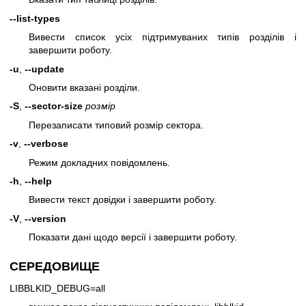
--list-types
Вивести список усіх підтримуваних типів розділів і
завершити роботу.
-u
,
--update
Оновити вказані розділи.
-S
,
--sector-size
розмір
Перезаписати типовий розмір сектора.
-v
,
--verbose
Режим докладних повідомлень.
-h
,
--help
Вивести текст довідки і завершити роботу.
-V
,
--version
Показати дані щодо версії і завершити роботу.
СЕРЕДОВИЩЕ
LIBBLKID_DEBUG=all