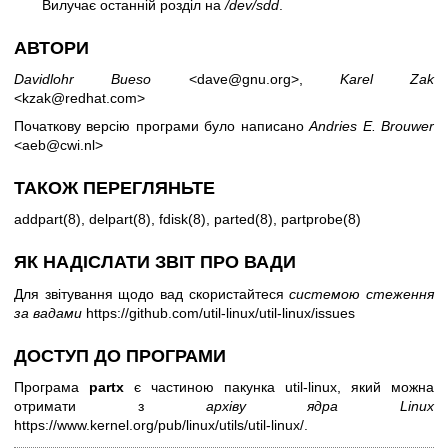
Вилучає останній розділ на
/dev/sdd
.
АВТОРИ
Davidlohr Bueso
<dave@gnu.org>,
Karel Zak
<kzak@redhat.com>
Початкову версію програми було написано
Andries E. Brouwer
<aeb@cwi.nl>
ТАКОЖ ПЕРЕГЛЯНЬТЕ
addpart(8)
,
delpart(8)
,
fdisk(8)
,
parted(8)
,
partprobe(8)
ЯК НАДІСЛАТИ ЗВІТ ПРО ВАДИ
Для звітування щодо вад скористайтеся
системою стеження
за вадами
https://github.com/util-linux/util-linux/issues
ДОСТУП ДО ПРОГРАМИ
Програма
partx
є частиною пакунка util-linux, який можна
отримати з
архіву ядра Linux
https://www.kernel.org/pub/linux/utils/util-linux/
.