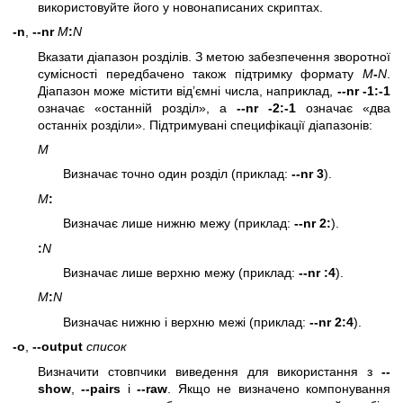
використовуйте його у новонаписаних скриптах.
-n
,
--nr
M
:
N
Вказати діапазон розділів. З метою забезпечення зворотної
сумісності передбачено також підтримку формату
M
-
N
.
Діапазон може містити від’ємні числа, наприклад,
--nr -1:-1
означає «останній розділ», а
--nr -2:-1
означає «два
останніх розділи». Підтримувані специфікації діапазонів:
M
Визначає точно один розділ (приклад:
--nr 3
).
M
:
Визначає лише нижню межу (приклад:
--nr 2:
).
:
N
Визначає лише верхню межу (приклад:
--nr :4
).
M
:
N
Визначає нижню і верхню межі (приклад:
--nr 2:4
).
-o
,
--output
список
Визначити стовпчики виведення для використання з
--
show
,
--pairs
і
--raw
. Якщо не визначено компонування