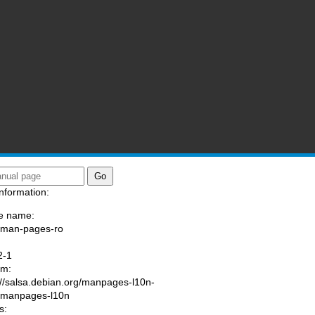
nformation:
e name:
/man-pages-ro
:
2-1
am:
://salsa.debian.org/manpages-l10n-
/manpages-l10n
s: