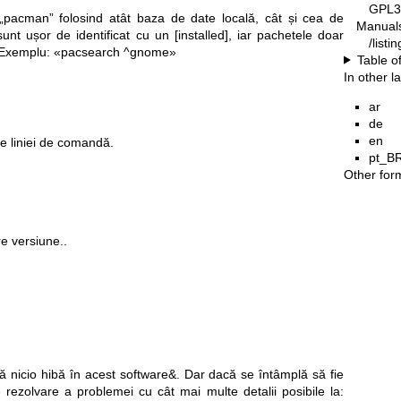
GPL3
pacman” folosind atât baza de date locală, cât și cea de
Manual
sunt ușor de identificat cu un [installed], iar pachetele doar
/list
e. Exemplu: «pacsearch ^gnome»
Table o
In other 
ar
de
en
le liniei de comandă.
pt_B
Other for
re versiune..
tă nicio hibă în acest software&. Dar dacă se întâmplă să fie
 rezolvare a problemei cu cât mai multe detalii posibile la: