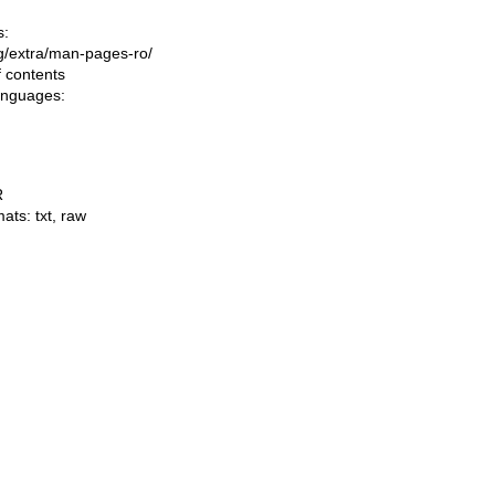
s:
ing/extra/man-pages-ro/
f contents
languages:
R
mats:
txt
,
raw