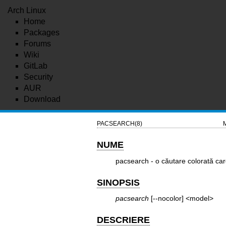
Arch Linux
Home
Packages
Forums
Wiki
GitLab
Security
AUR
Download
PACSEARCH(8)
NUME
pacsearch - o căutare colorată car
SINOPSIS
pacsearch
[--nocolor] <model>
DESCRIERE