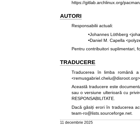
https://gitlab.archlinux.org/pacma
AUTORI
Responsabilii actuali:
•Johannes Löthberg <joh
•Daniel M. Capella <poly
Pentru contribuitori suplimentari, fo
TRADUCERE
Traducerea în limba română a 
<remusgabriel.chelu@disroot.org>
Această traducere este documentați
sau o versiune ulterioară cu privi
RESPONSABILITATE.
Dacă găsiți erori în traducerea a
team-ro@lists.sourceforge.net
.
11 decembrie 2025