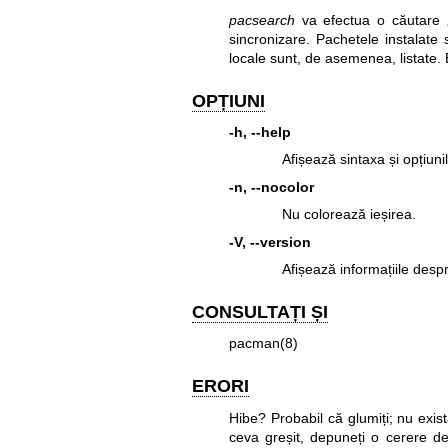
pacsearch
va efectua o căutare „
sincronizare. Pachetele instalate 
locale sunt, de asemenea, listat
OPȚIUNI
-h, --help
Afișează sintaxa și opțiuni
-n, --nocolor
Nu colorează ieșirea.
-V, --version
Afișează informațiile desp
CONSULTAȚI ȘI
pacman(8)
ERORI
Hibe? Probabil că glumiți; nu exis
ceva greșit, depuneți o cerere de