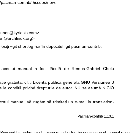
n/pacman-contrib/-/issues/new
.
annes@kyriasis.com>
zen@archlinux.org>
losiți «git shortlog -s» în depozitul .git pacman-contrib.
acestui manual a fost făcută de Remus-Gabriel Chelu
e gratuită; citiți
Licența publică generală GNU Versiunea 3
re la condiții privind drepturile de autor. NU se asumă NICIO
cestui manual, vă rugăm să trimiteți un e-mail la
translation-
Pacman-contrib 1.13.1
Powered by
archmanweb
, using
mandoc
for the conversion of manual pages.