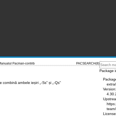
Manualul Pacman-contrib
PACSEARCH(8)
Package i
Packag
e combină ambele ieșiri „-Ss” și „-Qs”
extra
Version
4.30.
Upstre
https
team
License