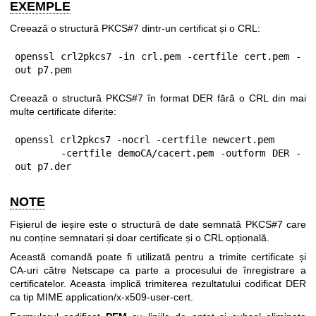
EXEMPLE
Creează o structură PKCS#7 dintr-un certificat și o CRL:
openssl crl2pkcs7 -in crl.pem -certfile cert.pem -
out p7.pem
Creează o structură PKCS#7 în format DER fără o CRL din mai
multe certificate diferite:
openssl crl2pkcs7 -nocrl -certfile newcert.pem

       -certfile demoCA/cacert.pem -outform DER -
out p7.der
NOTE
Fișierul de ieșire este o structură de date semnată PKCS#7 care
nu conține semnatari și doar certificate și o CRL opțională.
Această comandă poate fi utilizată pentru a trimite certificate și
CA-uri către Netscape ca parte a procesului de înregistrare a
certificatelor. Aceasta implică trimiterea rezultatului codificat DER
ca tip MIME application/x-x509-user-cert.