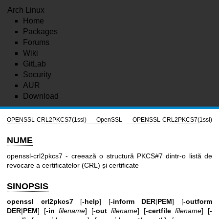
Arch Linux
Home
Packages
Forums
Wiki
GitLab
Security
AUR
Download
OPENSSL-CRL2PKCS7(1ssl)
OpenSSL
OPENSSL-CRL2PKCS7(1ssl)
NUME
openssl-crl2pkcs7 - creează o structură PKCS#7 dintr-o listă de
revocare a certificatelor (CRL) și certificate
SINOPSIS
openssl
crl2pkcs7
[
-help
] [
-inform
DER
|
PEM
] [
-outform
DER
|
PEM
] [
-in
filename
] [
-out
filename
] [
-certfile
filename
] [
-