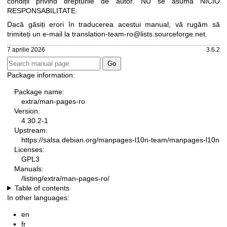
condiții privind drepturile de autor. NU se asumă NICIO
RESPONSABILITATE.
Dacă găsiți erori în traducerea acestui manual, vă rugăm să
trimiteți un e-mail la
translation-team-ro@lists.sourceforge.net
.
7 aprilie 2026
3.6.2
Package information:
Package name:
extra/man-pages-ro
Version:
4.30.2-1
Upstream:
https://salsa.debian.org/manpages-l10n-team/manpages-l10n
Licenses:
GPL3
Manuals:
/listing/extra/man-pages-ro/
Table of contents
In other languages:
en
fr