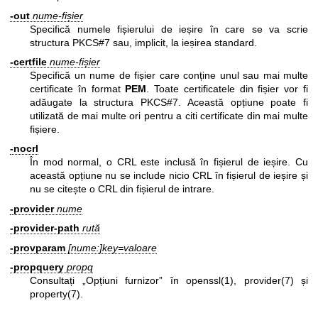
-out
nume-fișier
Specifică numele fișierului de ieșire în care se va scrie
structura PKCS#7 sau, implicit, la ieșirea standard.
-certfile
nume-fișier
Specifică un nume de fișier care conține unul sau mai multe
certificate în format
PEM
. Toate certificatele din fișier vor fi
adăugate la structura PKCS#7. Această opțiune poate fi
utilizată de mai multe ori pentru a citi certificate din mai multe
fișiere.
-nocrl
În mod normal, o CRL este inclusă în fișierul de ieșire. Cu
această opțiune nu se include nicio CRL în fișierul de ieșire și
nu se citește o CRL din fișierul de intrare.
-provider
nume
-provider-path
rută
-provparam
[nume:]key=valoare
-propquery
propq
Consultați „Opțiuni furnizor” în
openssl(1)
,
provider(7)
și
property(7)
.