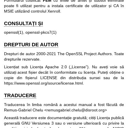
Formularul codificat
PEM
cu liniile de antet și subsol eliminate
poate fi utilizat pentru a instala certificate de utilizator și CA în
MSIE utilizând controlul Xenroll.
CONSULTAȚI ȘI
openssl(1)
,
openssl-pkcs7(1)
DREPTURI DE AUTOR
Drepturi de autor 2000-2021 The OpenSSL Project Authors. Toate
drepturile rezervate.
Licențiat sub Licența Apache 2.0 („License”). Nu aveți voie să
utilizați acest fișier decât în conformitate cu licența. Puteți obține o
copie din fișierul LICENSE din distribuția sursei sau de la
https://www.openssl.org/source/license.html
.
TRADUCERE
Traducerea în limba română a acestui manual a fost făcută de
Remus-Gabriel Chelu <remusgabriel.chelu@disroot.org>
Această traducere este documentație gratuită; citiți
Licența publică
generală GNU Versiunea 3
sau o versiune ulterioară cu privire la