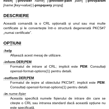
nocrl
] [
-provider
name
] [
-provider-path
path
] [
-provparam
[name:]key=value
] [
-propquery
propq
]
DESCRIERE
Această comandă ia o CRL opțională și unul sau mai multe
certificate și le convertește într-o structură degenerată PKCS#7
„numai certificate”.
OPȚIUNI
-help
Afișează acest mesaj de utilizare.
-inform
DER
|
PEM
Formatul de intrare al CRL; implicit este
PEM
. Consultați
openssl-format-options(1)
pentru detalii.
-outform
DER
|
PEM
Formatul de ieșire al obiectului PKCS#7; implicit este
PEM
.
Consultați
openssl-format-options(1)
pentru detalii.
-in
nume-fișier
Aceasta specifică numele fișierului de intrare din care se
citește o CRL sau intrarea standard dacă această opțiune nu
este specificată.