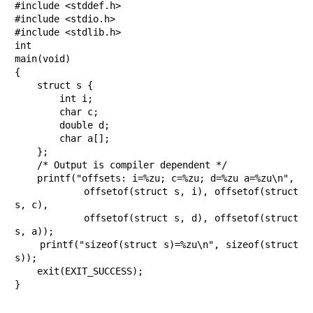
#include <stddef.h>

#include <stdio.h>

#include <stdlib.h>

int

main(void)

{

    struct s {

        int i;

        char c;

        double d;

        char a[];

    };

    /* Output is compiler dependent */

    printf("offsets: i=%zu; c=%zu; d=%zu a=%zu\n",

           offsetof(struct s, i), offsetof(struct 
s, c),

           offsetof(struct s, d), offsetof(struct 
s, a));

    printf("sizeof(struct s)=%zu\n", sizeof(struct 
s));

    exit(EXIT_SUCCESS);

}