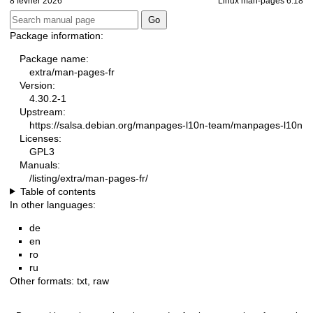
8 février 2026
Linux man-pages 6.18
Package information:
Package name:
extra/man-pages-fr
Version:
4.30.2-1
Upstream:
https://salsa.debian.org/manpages-l10n-team/manpages-l10n
Licenses:
GPL3
Manuals:
/listing/extra/man-pages-fr/
Table of contents
In other languages:
de
en
ro
ru
Other formats:
txt
,
raw