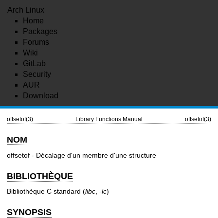
Arch Linux
Home
Packages
Forums
Wiki
GitLab
Security
AUR
Download
offsetof(3)
Library Functions Manual
offsetof(3)
NOM
offsetof - Décalage d'un membre d'une structure
BIBLIOTHÈQUE
Bibliothèque C standard (
libc
,
-lc
)
SYNOPSIS