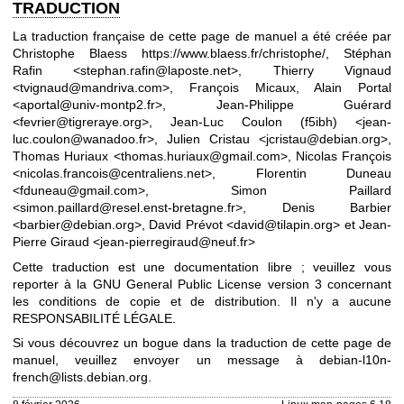
TRADUCTION
La traduction française de cette page de manuel a été créée par
Christophe Blaess
https://www.blaess.fr/christophe/
, Stéphan
Rafin <stephan.rafin@laposte.net>, Thierry Vignaud
<tvignaud@mandriva.com>, François Micaux, Alain Portal
<aportal@univ-montp2.fr>, Jean-Philippe Guérard
<fevrier@tigreraye.org>, Jean-Luc Coulon (f5ibh) <jean-
luc.coulon@wanadoo.fr>, Julien Cristau <jcristau@debian.org>,
Thomas Huriaux <thomas.huriaux@gmail.com>, Nicolas François
<nicolas.francois@centraliens.net>, Florentin Duneau
<fduneau@gmail.com>, Simon Paillard
<simon.paillard@resel.enst-bretagne.fr>, Denis Barbier
<barbier@debian.org>, David Prévot <david@tilapin.org> et Jean-
Pierre Giraud <jean-pierregiraud@neuf.fr>
Cette traduction est une documentation libre ; veuillez vous
reporter à la
GNU General Public License version 3
concernant
les conditions de copie et de distribution. Il n'y a aucune
RESPONSABILITÉ LÉGALE.
Si vous découvrez un bogue dans la traduction de cette page de
manuel, veuillez envoyer un message à
debian-l10n-
french@lists.debian.org
.