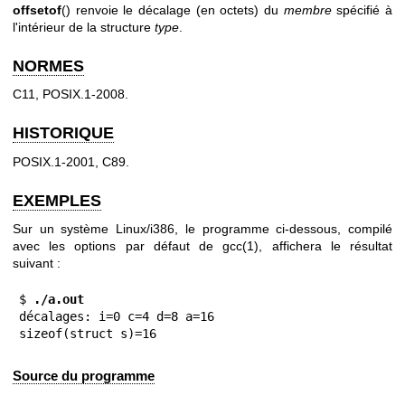
offsetof
() renvoie le décalage (en octets) du
membre
spécifié à
l'intérieur de la structure
type
.
NORMES
C11, POSIX.1-2008.
HISTORIQUE
POSIX.1-2001, C89.
EXEMPLES
Sur un système Linux/i386, le programme ci-dessous, compilé
avec les options par défaut de
gcc(1)
, affichera le résultat
suivant :
$
 ./a.out
décalages: i=0 c=4 d=8 a=16

sizeof(struct s)=16
Source du programme