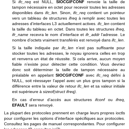
Si
ifc_req
est NULL,
SIOCGIFCONF
renvoie la taille de
tampon nécessaire en octet pour recevoir toutes les adresses
disponibles dans
ifc_len
. Sinon,
ifc_req
contient un pointeur
vers un tableau de structures
ifreq
à remplir avec toutes les
adresses d’interfaces L3 actuellement actives.
ifc_len
contient
la taille du tableau en octet. Dans toutes les structures
ifreq
,
ifr_name
recevra le nom d’interface et
ifr_addr
l'adresse. Le
nombre d’octets vraiment transférés est renvoyé dans
ifc_len
.
Si la taille indiquée par
ifc_len
n’est pas suffisante pour
stocker toutes les adresses, le noyau ignorera celles en trop
et renverra un état de réussite. Si cela arrive, aucun moyen
fiable n’existe pour détecter cette condition. Vous devriez
donc soit déterminer la taille de tampon nécessaire au
préalable en appelant
SIOCGIFCONF
avec
ifc_req
défini à
NULL, soit réessayer l’appel avec un plus gros tampon si la
différence entre la valeur de retour
ifc_len
et sa valeur initiale
est supérieure à
sizeof(struct ifreq)
.
En cas d’erreur d’accès aux structures
ifconf
ou
ifreq
,
EFAULT
sera renvoyé.
La plupart des protocoles prennent en charge leurs propres ioctls
pour configurer les options d'interface spécifiques aux protocoles.
Consultez les pages de manuel correspondantes. Pour configurer