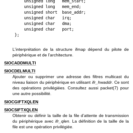
    unsigned long   mem_start;

    unsigned long   mem_end;

    unsigned short  base_addr;

    unsigned char   irq;

    unsigned char   dma;

    unsigned char   port;

L'interprétation de la structure ifmap dépend du pilote de
périphérique et de l'architecture.
SIOCADDMULTI
SIOCDELMULTI
Ajouter ou supprimer une adresse des filtres multicast du
niveau liaison du périphérique en utilisant
ifr_hwaddr
. Ce sont
des opérations privilégiées. Consultez aussi
packet(7)
pour
une autre possibilité.
SIOCGIFTXQLEN
SIOCSIFTXQLEN
Obtenir ou définir la taille de la file d’attente de transmission
du périphérique avec
ifr_qlen
. La définition de la taille de la
file est une opération privilégiée.