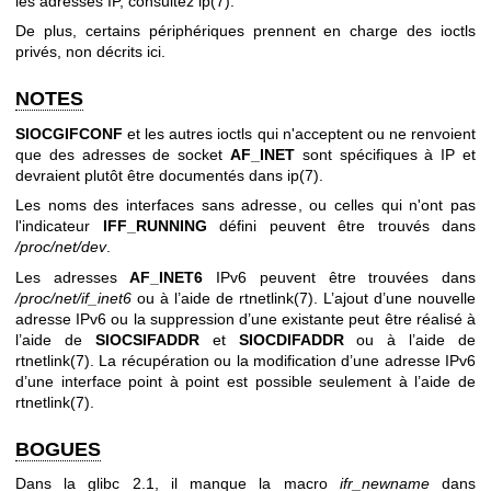
les adresses IP, consultez
ip(7)
.
De plus, certains périphériques prennent en charge des ioctls
privés, non décrits ici.
NOTES
SIOCGIFCONF
et les autres ioctls qui n'acceptent ou ne renvoient
que des adresses de socket
AF_INET
sont spécifiques à IP et
devraient plutôt être documentés dans
ip(7)
.
Les noms des interfaces sans adresse, ou celles qui n'ont pas
l'indicateur
IFF_RUNNING
défini peuvent être trouvés dans
/proc/net/dev
.
Les adresses
AF_INET6
IPv6 peuvent être trouvées dans
/proc/net/if_inet6
ou à l’aide de
rtnetlink(7)
. L’ajout d’une nouvelle
adresse IPv6 ou la suppression d’une existante peut être réalisé à
l’aide de
SIOCSIFADDR
et
SIOCDIFADDR
ou à l’aide de
rtnetlink(7)
. La récupération ou la modification d’une adresse IPv6
d’une interface point à point est possible seulement à l’aide de
rtnetlink(7)
.
BOGUES
Dans la glibc 2.1, il manque la macro
ifr_newname
dans