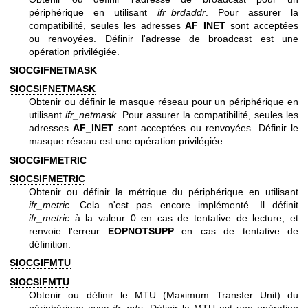
périphérique en utilisant
ifr_brdaddr
. Pour assurer la
compatibilité, seules les adresses
AF_INET
sont acceptées
ou renvoyées. Définir l'adresse de broadcast est une
opération privilégiée.
SIOCGIFNETMASK
SIOCSIFNETMASK
Obtenir ou définir le masque réseau pour un périphérique en
utilisant
ifr_netmask
. Pour assurer la compatibilité, seules les
adresses
AF_INET
sont acceptées ou renvoyées. Définir le
masque réseau est une opération privilégiée.
SIOCGIFMETRIC
SIOCSIFMETRIC
Obtenir ou définir la métrique du périphérique en utilisant
ifr_metric
. Cela n'est pas encore implémenté. Il définit
ifr_metric
à la valeur 0 en cas de tentative de lecture, et
renvoie l'erreur
EOPNOTSUPP
en cas de tentative de
définition.
SIOCGIFMTU
SIOCSIFMTU
Obtenir ou définir le MTU (Maximum Transfer Unit) du
périphérique avec
ifr_mtu
. Définir le MTU est une opération