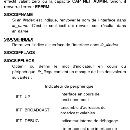
effectif valant zéro ou la capacité
CAP_NET_ADMIN
. Sinon, il
renverra l'erreur
EPERM
.
SIOCGIFNAME
Si
ifr_ifindex
est indiqué, renvoyer le nom de l'interface dans
ifr_name
. C'est le seul ioctl qui renvoie son résultat dans
ifr_name
.
SIOCGIFINDEX
Retrouver l’indice d'interface de l’interface dans
ifr_ifindex
.
SIOCGIFFLAGS
SIOCSIFFLAGS
Obtenir ou définir le mot d’indicateur en cours du
périphérique.
ifr_flags
contient un masque de bits des valeurs
suivantes :
Indicateur de périphérique
Interface en cours de
IFF_UP
fonctionnement.
Ensemble d’adresses de
IFF_BROADCAST
broadcast valables.
IFF_DEBUG
Indicateur interne de débogage.
L’interface est une interface de