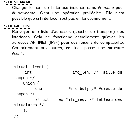
SIOCSIFNAME
Changer le nom de l'interface indiquée dans
ifr_name
pour
ifr_newname
. C'est une opération privilégiée. Elle n'est
possible que si l'interface n'est pas en fonctionnement.
SIOCGIFCONF
Renvoyer une liste d’adresses (couche de transport) des
interfaces. Cela ne fonctionne actuellement qu'avec les
adresses
AF_INET
(IPv4) pour des raisons de compatibilité.
Contrairement aux autres, cet ioctl passe une structure
ifconf
:
struct ifconf {

    int               ifc_len; /* Taille du 
tampon */

    union {

        char         *ifc_buf; /* Adresse du 
tampon */

        struct ifreq *ifc_req; /* Tableau des 
structures */

    };
