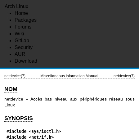
Arch Linux
Home
Packages
Forums
Wiki
GitLab
Security
AUR
Download
netdevice(7)
Miscellaneous Information Manual
netdevice(7)
NOM
netdevice – Accès bas niveau aux périphériques réseau sous
Linux
SYNOPSIS
#include <sys/ioctl.h>
#include <net/if.h>