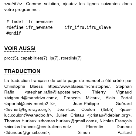
<net/if.h>
. Comme solution, ajoutez les lignes suivantes dans
votre programme :
#ifndef ifr_newname

#define ifr_newname     ifr_ifru.ifru_slave

#endif
VOIR AUSSI
proc(5)
,
capabilities(7)
,
ip(7)
,
rtnetlink(7)
TRADUCTION
La traduction française de cette page de manuel a été créée par
Christophe Blaess
https://www.blaess.fr/christophe/
, Stéphan
Rafin <stephan.rafin@laposte.net>, Thierry Vignaud
<tvignaud@mandriva.com>, François Micaux, Alain Portal
<aportal@univ-montp2.fr>, Jean-Philippe Guérard
<fevrier@tigreraye.org>, Jean-Luc Coulon (f5ibh) <jean-
luc.coulon@wanadoo.fr>, Julien Cristau <jcristau@debian.org>,
Thomas Huriaux <thomas.huriaux@gmail.com>, Nicolas François
<nicolas.francois@centraliens.net>, Florentin Duneau
<fduneau@gmail.com>, Simon Paillard