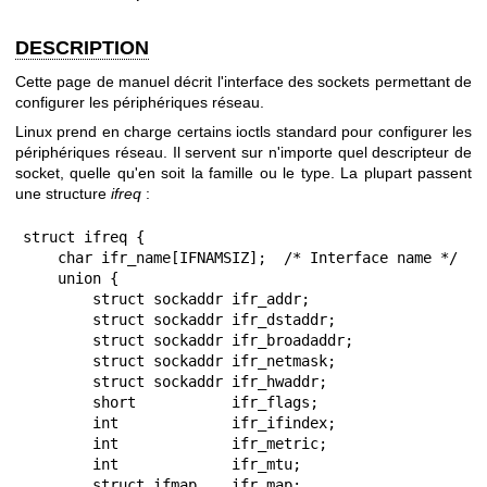
DESCRIPTION
Cette page de manuel décrit l'interface des sockets permettant de
configurer les périphériques réseau.
Linux prend en charge certains ioctls standard pour configurer les
périphériques réseau. Il servent sur n'importe quel descripteur de
socket, quelle qu'en soit la famille ou le type. La plupart passent
une structure
ifreq
:
struct ifreq {

    char ifr_name[IFNAMSIZ];  /* Interface name */

    union {

        struct sockaddr ifr_addr;

        struct sockaddr ifr_dstaddr;

        struct sockaddr ifr_broadaddr;

        struct sockaddr ifr_netmask;

        struct sockaddr ifr_hwaddr;

        short           ifr_flags;

        int             ifr_ifindex;

        int             ifr_metric;

        int             ifr_mtu;

        struct ifmap    ifr_map;
