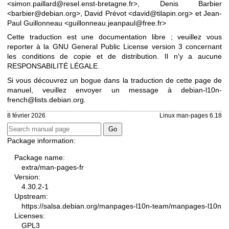
<simon.paillard@resel.enst-bretagne.fr>, Denis Barbier
<barbier@debian.org>, David Prévot <david@tilapin.org> et Jean-
Paul Guillonneau <guillonneau.jeanpaul@free.fr>
Cette traduction est une documentation libre ; veuillez vous
reporter à la
GNU General Public License version 3
concernant
les conditions de copie et de distribution. Il n'y a aucune
RESPONSABILITÉ LÉGALE.
Si vous découvrez un bogue dans la traduction de cette page de
manuel, veuillez envoyer un message à
debian-l10n-
french@lists.debian.org
.
8 février 2026
Linux man-pages 6.18
Package information:
Package name:
extra/man-pages-fr
Version:
4.30.2-1
Upstream:
https://salsa.debian.org/manpages-l10n-team/manpages-l10n
Licenses:
GPL3