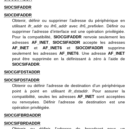
SIOCSIFADDR
SIOCDIFADDR
Obtenir, définir ou supprimer l’adresse du périphérique en
utilisant
ifr_addr
ou
ifr6_addr
avec
ifr6_prefixlen
. Définir ou
supprimer l’adresse d’interface est une opération privilégiée.
Pour la compatibilité,
SIOCGIFADDR
renvoie seulement les
adresses
AF_INET
,
SIOCSIFADDR
accepte les adresses
AF_INET
et
AF_INET6
et
SIOCDIFADDR
supprime
seulement les adresses
AF_INET6
. Une adresse
AF_INET
peut être supprimée en la définissant à zéro à l’aide de
SIOCSIFADDR
.
SIOCGIFDSTADDR
SIOCSIFDSTADDR
Obtenir ou définir l'adresse de destination d'un périphérique
point à point en utilisant
ifr_dstaddr
. Pour assurer la
compatibilité, seules les adresses
AF_INET
sont acceptées
ou renvoyées. Définir l'adresse de destination est une
opération privilégiée.
SIOCGIFBRDADDR
SIOCSIFBRDADDR
Obtenir ou définir l'adresse de broadcast pour un