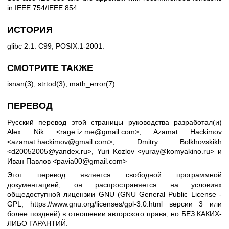
in IEEE 754/IEEE 854.
ИСТОРИЯ
glibc 2.1. C99, POSIX.1-2001.
СМОТРИТЕ ТАКЖЕ
isnan(3)
,
strtod(3)
,
math_error(7)
ПЕРЕВОД
Русский перевод этой страницы руководства разработал(и)
Alex Nik <rage.iz.me@gmail.com>, Azamat Hackimov
<azamat.hackimov@gmail.com>, Dmitry Bolkhovskikh
<d20052005@yandex.ru>, Yuri Kozlov <yuray@komyakino.ru> и
Иван Павлов <pavia00@gmail.com>
Этот перевод является свободной программной
документацией; он распространяется на условиях
общедоступной лицензии GNU (GNU General Public License -
GPL,
https://www.gnu.org/licenses/gpl-3.0.html
версии 3 или
более поздней) в отношении авторского права, но БЕЗ КАКИХ-
ЛИБО ГАРАНТИЙ.