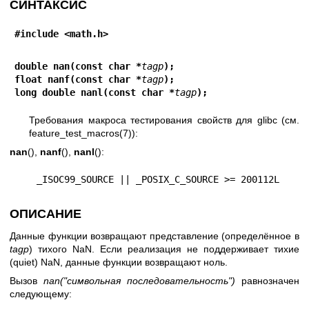
СИНТАКСИС
#include <math.h>
double nan(const char *
tagp
);
float nanf(const char *
tagp
);
long double nanl(const char *
tagp
);
Требования макроса тестирования свойств для glibc (см.
feature_test_macros(7)
):
nan
(),
nanf
(),
nanl
():
    _ISOC99_SOURCE || _POSIX_C_SOURCE >= 200112L
ОПИСАНИЕ
Данные функции возвращают представление (определённое в
tagp
) тихого NaN. Если реализация не поддерживает тихие
(quiet) NaN, данные функции возвращают ноль.
Вызов
nan("символьная последовательность")
равнозначен
следующему: