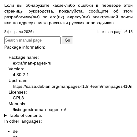
Если вы обнаружите какие-либо ошибки в переводе этой
страницы руководства, пожалуйста, сообщите об этом
разработчику(ам) по его(их) адресу(ам) электронной почты
или по адресу
списка рассылки русских переводчиков
.
8 февраля 2026 г.
Linux man-pages 6.18
Package information:
Package name:
extra/man-pages-ru
Version:
4.30.2-1
Upstream:
https://salsa.debian.org/manpages-l10n-team/manpages-l10n
Licenses:
GPL3
Manuals:
/listing/extra/man-pages-ru/
Table of contents
In other languages:
de