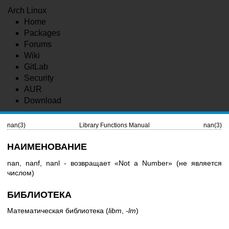
Arch Linux
Home
Packages
Forums
Wiki
GitLab
Security
AUR
Download
nan(3)
Library Functions Manual
nan(3)
НАИМЕНОВАНИЕ
nan, nanf, nanl - возвращает «Not a Number» (не является
числом)
БИБЛИОТЕКА
Математическая библиотека (
libm
,
-lm
)