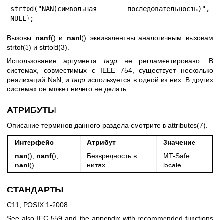
strtod("NAN(символьная последовательность)", 
NULL);
Вызовы
nanf
() и
nanl
() эквивалентны аналогичным вызовам
strtof(3)
и
strtold(3)
.
Использование аргумента
tagp
не регламентировано. В
системах, совместимых с IEEE 754, существует несколько
реализаций NaN, и
tagp
используется в одной из них. В других
системах он может ничего не делать.
АТРИБУТЫ
Описание терминов данного раздела смотрите в
attributes(7)
.
Интерфейс
Атрибут
Значение
nan
(),
nanf
(),
Безвредность в
MT-Safe
nanl
()
нитях
locale
СТАНДАРТЫ
C11, POSIX.1-2008.
See also IEC 559 and the appendix with recommended functions