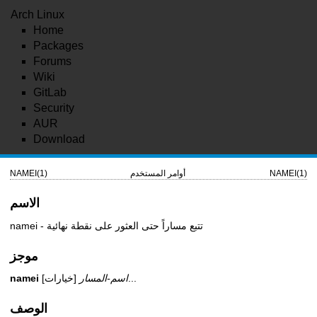
Arch Linux
Home
Packages
Forums
Wiki
GitLab
Security
AUR
Download
NAMEI(1)
أوامر المستخدم
NAMEI(1)
الاسم
namei - تتبع مساراً حتى العثور على نقطة نهائية
موجز
...
اسم-المسار
[خيارات]
namei
الوصف