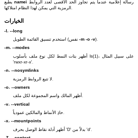
رسالة إعلامية عندما يتم تجاوز الحد الأقصى لعدد الروابط
namei
يطبع
الرمزية التي يمكن لهذا النظام امتلاكها.
الخيارات
-l
،
--long
).
-m -o -v
استخدم تنسيق القائمة الطويل (نفس
-m
،
--modes
، على سبيل المثال
ls(1)
أظهر بتات النمط لكل نوع ملف بأسلوب
'rwxr-xr-x'.
-n
،
--nosymlinks
لا تتبع الروابط الرمزية.
-o
،
--owners
أظهر المالك واسم المجموعة لكل ملف.
-v
،
--vertical
حاذِ الأنماط والمالكين عمودياً.
-x
،
--mountpoints
أظهر أدلة نقاط الوصل بحرف 'D' بدلاً من 'd'.
-Z
،
--context