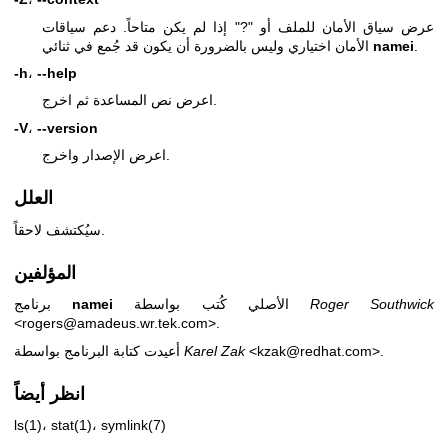
عرض سياق الأمان للملف أو "?" إذا لم يكن متاحاً. دعم سياقات
.
namei
الأمان اختياري وليس بالضرورة أن يكون قد جُمع في ثنائي
-h
،
--help
اعرض نص المساعدة ثم اخرج.
-V
،
--version
اعرض الإصدار واخرج.
العلل
سيُكتشف لاحقاً.
المؤلفين
Roger Southwick
الأصلي كُتب بواسطة
namei
برنامج
<rogers@amadeus.wr.tek.com>.
<kzak@redhat.com>.
Karel Zak
أعيدت كتابة البرنامج بواسطة
انظر أيضاً
ls(1)
،
stat(1)
،
symlink(7)