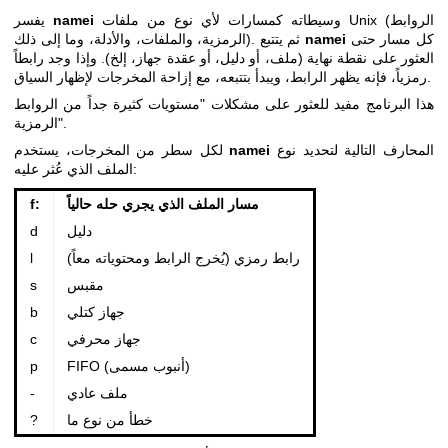
وسيطاته كمسارات لأي نوع من ملفات Unix (الروابط
namei
يفسر
كل مسار حتى
namei
الرمزية، والملفات، والأدلة، وما إلى ذلك). ثم يتتبع
العثور على نقطة نهاية (ملف، أو دليل، أو عقدة جهاز، إلخ). وإذا وجد رابطاً
رمزياً، فإنه يظهر الرابط، ويبدأ بتتبعه، مع إزاحة المخرجات لإظهار السياق.
هذا البرنامج مفيد للعثور على مشكلات "مستويات كثيرة جداً من الروابط
الرمزية".
المحارف التالية لتحديد نوع
namei
لكل سطر من المخرجات، يستخدم
الملف الذي عُثر عليه:
مسار الملف الذي يجري حله حالياً
f:
دليل
d
رابط رمزي (يُخرج الرابط ومحتوياته معاً)
l
مقبس
s
جهاز كتلي
b
جهاز محرفي
c
FIFO (أنبوب مسمى)
p
ملف عادي
-
خطأ من نوع ما
?