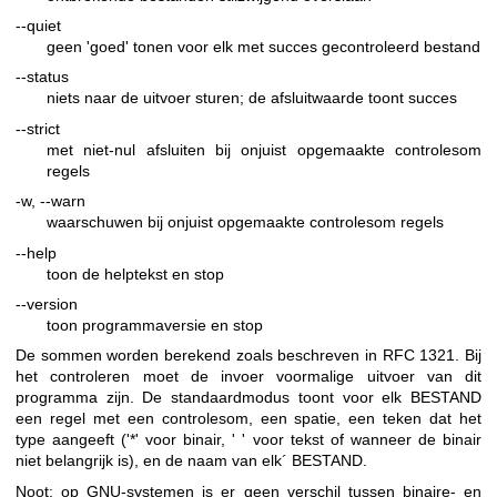
--quiet
geen 'goed' tonen voor elk met succes gecontroleerd bestand
--status
niets naar de uitvoer sturen; de afsluitwaarde toont succes
--strict
met niet-nul afsluiten bij onjuist opgemaakte controlesom
regels
-w, --warn
waarschuwen bij onjuist opgemaakte controlesom regels
--help
toon de helptekst en stop
--version
toon programmaversie en stop
De sommen worden berekend zoals beschreven in RFC 1321. Bij
het controleren moet de invoer voormalige uitvoer van dit
programma zijn. De standaardmodus toont voor elk BESTAND
een regel met een controlesom, een spatie, een teken dat het
type aangeeft ('*' voor binair, ' ' voor tekst of wanneer de binair
niet belangrijk is), en de naam van elk´ BESTAND.
Noot: op GNU-systemen is er geen verschil tussen binaire- en