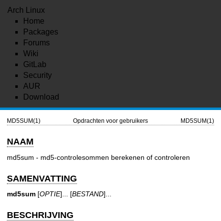
Arch Linux
Home
Packages
Forums
Wiki
GitLab
Security
AUR
Download
MD5SUM(1)
Opdrachten voor gebruikers
MD5SUM(1)
NAAM
md5sum - md5-controlesommen berekenen of controleren
SAMENVATTING
md5sum
[
OPTIE
]... [
BESTAND
]...
BESCHRIJVING