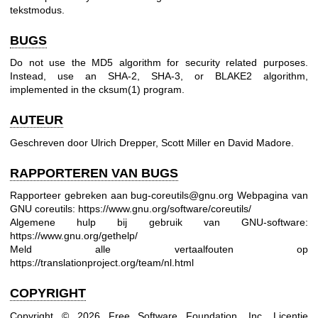
tekstmodus.
BUGS
Do not use the MD5 algorithm for security related purposes.
Instead, use an SHA-2, SHA-3, or BLAKE2 algorithm,
implemented in the
cksum(1)
program.
AUTEUR
Geschreven door Ulrich Drepper, Scott Miller en David Madore.
RAPPORTEREN VAN BUGS
Rapporteer gebreken aan bug-coreutils@gnu.org
Webpagina van
GNU coreutils:
https://www.gnu.org/software/coreutils/
Algemene hulp bij gebruik van GNU-software:
https://www.gnu.org/gethelp/
Meld alle vertaalfouten op
https://translationproject.org/team/nl.html
COPYRIGHT
Copyright © 2026 Free Software Foundation, Inc. Licentie