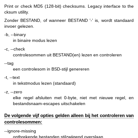
Print or check MD5 (128-bit) checksums. Legacy interface to the
cksum utility.
Zonder BESTAND, of wanneer BESTAND '-' is, wordt standaard
invoer gelezen.
-b, --binary
in binaire modus lezen
-c, --check
controlesommen uit BESTAND(en) lezen en controleren
--tag
een controlesom in BSD-stijl genereren
-t, --text
in tekstmodus lezen (standaard)
-z, --zero
elke regel afsluiten met 0-byte, niet met nieuwe regel, en
bestandsnaam-escapes uitschakelen
De volgende vijf opties gelden alleen bij het controleren van
controlesommen:
--ignore-missing
ontbrekende bestanden stilzwijgend overslaan