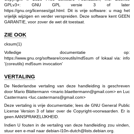
GPLv3+: GNU GPL versie 3 of later
https://gnu.org/licenses/gpl.html
.
Dit is vrije software: u mag het
vrijelijk wijzigen en verder verspreiden. Deze software kent GEEN
GARANTIE, voor zover de wet dit toestaat.
ZIE OOK
cksum(1)
Volledige documentatie op:
https://www.gnu.org/software/coreutils/md5sum
of lokaal via: info
'(coreutils) md5sum invocation'
VERTALING
De Nederlandse vertaling van deze handleiding is geschreven
door Mario Blättermann <mario.blaettermann@gmail.com> en Luc
Castermans <luc.castermans@gmail.com>
Deze vertaling is vrije documentatie; lees de
GNU General Public
License Version 3
of later over de Copyright-voorwaarden. Er is
geen AANSPRAKELIJKHEID.
Indien U fouten in de vertaling van deze handleiding zou vinden,
stuur een e-mail naar
debian-l10n-dutch@lists.debian.org
.