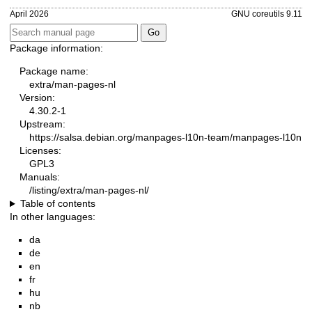
April 2026
GNU coreutils 9.11
Package information:
Package name:
extra/man-pages-nl
Version:
4.30.2-1
Upstream:
https://salsa.debian.org/manpages-l10n-team/manpages-l10n
Licenses:
GPL3
Manuals:
/listing/extra/man-pages-nl/
Table of contents
In other languages:
da
de
en
fr
hu
nb