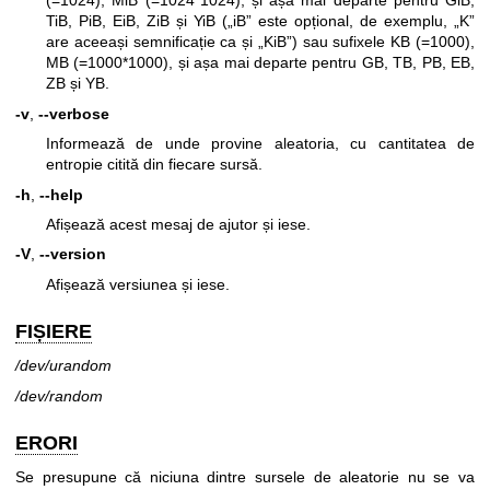
(=1024), MiB (=1024*1024), și așa mai departe pentru GiB,
TiB, PiB, EiB, ZiB și YiB („iB” este opțional, de exemplu, „K”
are aceeași semnificație ca și „KiB”) sau sufixele KB (=1000),
MB (=1000*1000), și așa mai departe pentru GB, TB, PB, EB,
ZB și YB.
-v
,
--verbose
Informează de unde provine aleatoria, cu cantitatea de
entropie citită din fiecare sursă.
-h
,
--help
Afișează acest mesaj de ajutor și iese.
-V
,
--version
Afișează versiunea și iese.
FIȘIERE
/dev/urandom
/dev/random
ERORI
Se presupune că niciuna dintre sursele de aleatorie nu se va