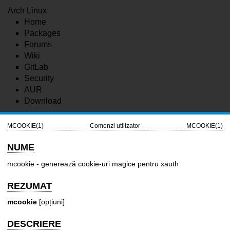
Arch Linux
Home
Packages
Forums
Wiki
GitLab
Security
AUR
Download
MCOOKIE(1)
Comenzi utilizator
MCOOKIE(1)
NUME
mcookie - generează cookie-uri magice pentru xauth
REZUMAT
mcookie
[opțiuni]
DESCRIERE