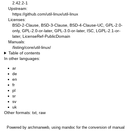
2.42.2-1
Upstream:
https://github.com/util-linux/util-linux
Licenses:
BSD-2-Clause, BSD-3-Clause, BSD-4-Clause-UC, GPL-2.0-
only, GPL-2.0-or-later, GPL-3.0-or-later, ISC, LGPL-2.1-or-
later, LicenseRef-PublicDomain
Manuals:
/listing/core/util-linux/
Table of contents
In other languages:
ar
de
en
fr
pl
sr
sv
uk
Other formats:
txt
,
raw
Powered by
archmanweb
, using
mandoc
for the conversion of manual