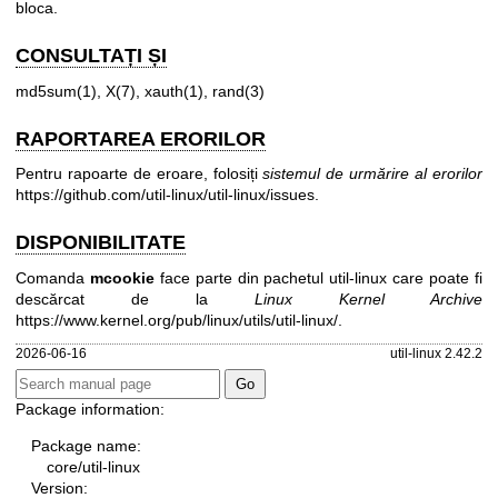
bloca.
CONSULTAȚI ȘI
md5sum(1)
,
X(7)
,
xauth(1)
,
rand(3)
RAPORTAREA ERORILOR
Pentru rapoarte de eroare, folosiți
sistemul de urmărire al erorilor
https://github.com/util-linux/util-linux/issues
.
DISPONIBILITATE
Comanda
mcookie
face parte din pachetul util-linux care poate fi
descărcat de la
Linux Kernel Archive
https://www.kernel.org/pub/linux/utils/util-linux/
.
2026-06-16
util-linux 2.42.2
Package information:
Package name:
core/util-linux
Version: