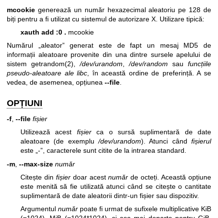
mcookie
generează un număr hexazecimal aleatoriu pe 128 de
biți pentru a fi utilizat cu sistemul de autorizare X. Utilizare tipică:
xauth add :0 .
mcookie
Numărul „aleator” generat este de fapt un mesaj MD5 de
informații aleatoare provenite din una dintre sursele apelului de
sistem
getrandom(2)
,
/dev/urandom
,
/dev/random
sau
funcțiile
pseudo-aleatoare ale libc
, în această ordine de preferință. A se
vedea, de asemenea, opțiunea
--file
.
OPȚIUNI
-f
,
--file
fișier
Utilizează acest
fișier
ca o sursă suplimentară de date
aleatoare (de exemplu
/dev/urandom
). Atunci când
fișierul
este „-”, caracterele sunt citite de la intrarea standard.
-m
,
--max-size
număr
Citește din
fișier
doar acest
număr
de octeți. Această opțiune
este menită să fie utilizată atunci când se citește o cantitate
suplimentară de date aleatorii dintr-un fișier sau dispozitiv.
Argumentul
număr
poate fi urmat de sufixele multiplicative KiB