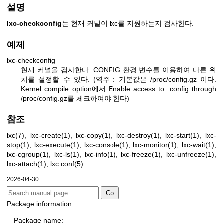
설명
lxc-checkconfig
는 현재 커널이 lxc를 지원하는지 검사한다.
예제
lxc-checkconfig
현재 커널을 검사한다. CONFIG 환경 변수를 이용하여 다른 위
치를 설정할 수 있다. (역주 : 기본값은 /proc/config.gz 이다.
Kernel compile option에서 Enable access to .config through
/proc/config.gz를 체크하여야 한다)
참조
lxc(7)
,
lxc-create(1)
,
lxc-copy(1)
,
lxc-destroy(1)
,
lxc-start(1)
,
lxc-
stop(1)
,
lxc-execute(1)
,
lxc-console(1)
,
lxc-monitor(1)
,
lxc-wait(1)
,
lxc-cgroup(1)
,
lxc-ls(1)
,
lxc-info(1)
,
lxc-freeze(1)
,
lxc-unfreeze(1)
,
lxc-attach(1)
,
lxc.conf(5)
2026-04-30
Package information:
Package name: