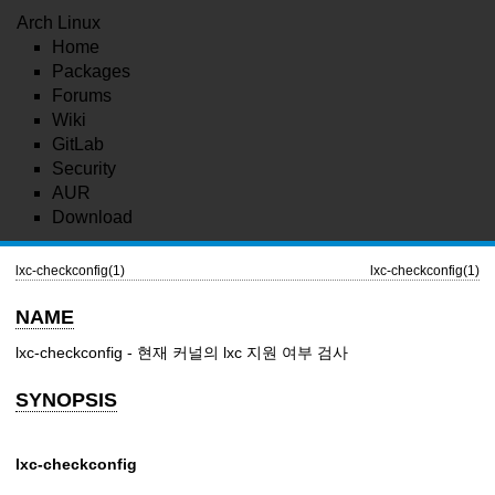
Arch Linux
Home
Packages
Forums
Wiki
GitLab
Security
AUR
Download
lxc-checkconfig(1)
lxc-checkconfig(1)
NAME
lxc-checkconfig - 현재 커널의 lxc 지원 여부 검사
SYNOPSIS
lxc-checkconfig