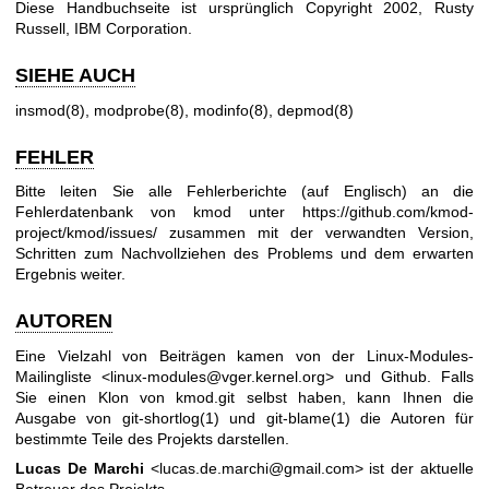
Diese Handbuchseite ist ursprünglich Copyright 2002, Rusty
Russell, IBM Corporation.
SIEHE AUCH
insmod(8)
,
modprobe(8)
,
modinfo(8)
,
depmod(8)
FEHLER
Bitte leiten Sie alle Fehlerberichte (auf Englisch) an die
Fehlerdatenbank von kmod unter
https://github.com/kmod-
project/kmod/issues/
zusammen mit der verwandten Version,
Schritten zum Nachvollziehen des Problems und dem erwarten
Ergebnis weiter.
AUTOREN
Eine Vielzahl von Beiträgen kamen von der Linux-Modules-
Mailingliste <linux-modules@vger.kernel.org> und Github. Falls
Sie einen Klon von kmod.git selbst haben, kann Ihnen die
Ausgabe von
git-shortlog(1)
und
git-blame(1)
die Autoren für
bestimmte Teile des Projekts darstellen.
Lucas De Marchi
<lucas.de.marchi@gmail.com> ist der aktuelle