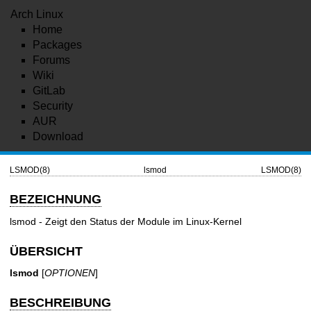
Arch Linux
Home
Packages
Forums
Wiki
GitLab
Security
AUR
Download
LSMOD(8)
lsmod
LSMOD(8)
BEZEICHNUNG
lsmod - Zeigt den Status der Module im Linux-Kernel
ÜBERSICHT
lsmod
[
OPTIONEN
]
BESCHREIBUNG