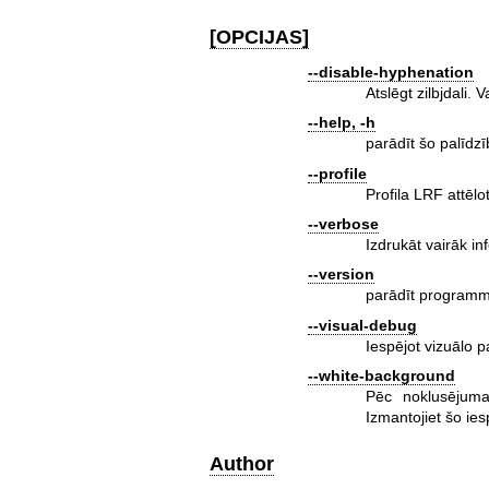
[OPCIJAS]
--disable-hyphenation
Atslēgt zilbjdali.
--help, -h
parādīt šo palīdz
--profile
Profila LRF attēlo
--verbose
Izdrukāt vairāk i
--version
parādīt programma
--visual-debug
Iespējot vizuālo 
--white-background
Pēc noklusējuma
Izmantojiet šo iesp
Author