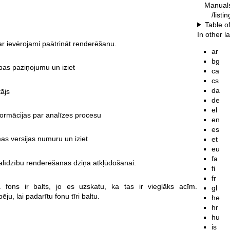
Manual
/listi
Table o
In other 
 Var ievērojami paātrināt renderēšanu.
ar
bg
ības paziņojumu un iziet
ca
cs
da
tājs
de
el
nformācijas par analīzes procesu
en
es
s versijas numuru un iziet
et
eu
fa
palīdzību renderēšanas dziņa atkļūdošanai.
fi
fr
 fons ir balts, jo es uzskatu, ka tas ir vieglāks acīm.
gl
ēju, lai padarītu fonu tīri baltu.
he
hr
hu
is