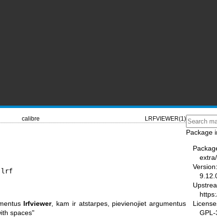
calibre
LRFVIEWER(1)
Package i
Packag
extra/
Version
.lrf
9.12.
Upstre
https
License
gumentus
lrfviewer
, kam ir atstarpes, pievienojiet argumentus
GPL-3
ith spaces"