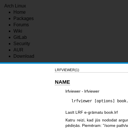
Arch Linux
Home
Packages
Forums
Wiki
GitLab
Security
AUR
Download
LRFVIEWER(1)
NAME
lrfviewer - lrfviewer
lrfviewer [options] book
Lasīt LRF e-grāmatu book.lrf
Katru reizi, kad jūs nododat ar
pēdiņās. Piemēram: "/some path/w