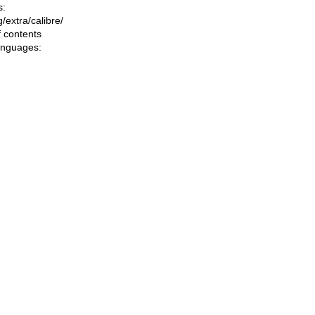
s:
ng/extra/calibre/
f contents
languages: