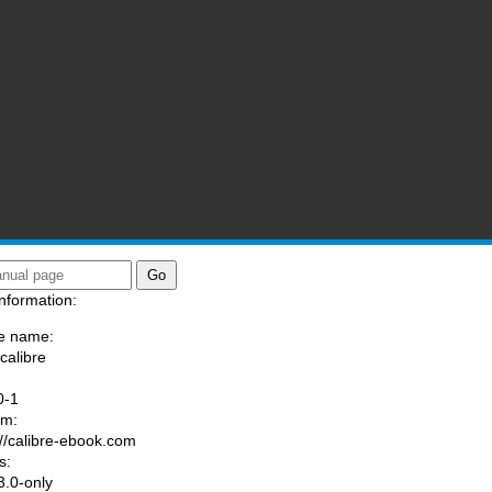
nformation:
e name:
calibre
:
0-1
am:
://calibre-ebook.com
s:
.0-only