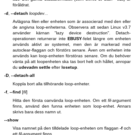
föråldrat.
-d
,
--detach
loopdev
...
Avlägsna filen eller enheten som är associerad med den eller
de angivna loop-enheterna. Observera att sedan Linux v3.7
använder kärnan "lazy device destruction". Detach-
operationen returnerar inte
EBUSY
-felet längre om enheten
används aktivt av systemet, men den är markerad med
autoclear-flaggan och förstörs senare. Även om enheten inte
används kan loop-enheten förstöras senare. Om du behöver
vänta på att loopenheten ska tas bort helt och hållet, anropar
du
udevadm settle
efter
losetup
.
-D
,
--detach-all
Koppla bort alla tillhörande loop-enheter.
-f
,
--find
[
fil
]
Hitta den första oanvända loop-enheten. Om ett
fil
-argument
finns, använd den funna enheten som loop-enhet. Annars
skrivs bara dess namn ut.
--show
Visa namnet på den tilldelade loop-enheten om flaggan
-f
och
ett
fil
-argument finns.