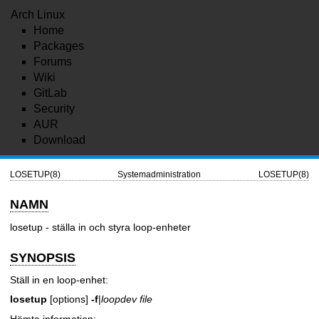
Arch Linux
Home
Packages
Forums
Wiki
GitLab
Security
AUR
Download
LOSETUP(8)
Systemadministration
LOSETUP(8)
NAMN
losetup - ställa in och styra loop-enheter
SYNOPSIS
Ställ in en loop-enhet:
losetup
[options]
-f
|
loopdev file
Hämta information: