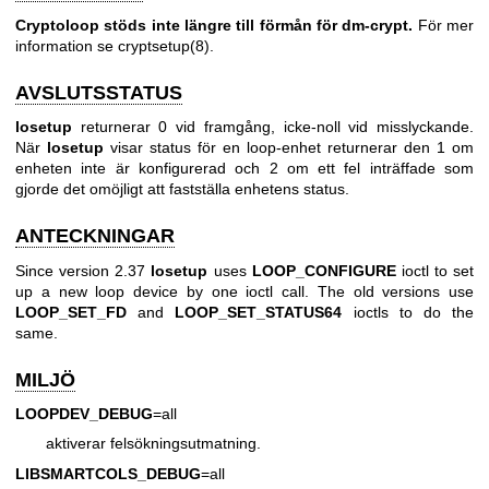
Cryptoloop stöds inte längre till förmån för dm-crypt.
För mer
information se
cryptsetup(8)
.
AVSLUTSSTATUS
losetup
returnerar 0 vid framgång, icke-noll vid misslyckande.
När
losetup
visar status för en loop-enhet returnerar den 1 om
enheten inte är konfigurerad och 2 om ett fel inträffade som
gjorde det omöjligt att fastställa enhetens status.
ANTECKNINGAR
Since version 2.37
losetup
uses
LOOP_CONFIGURE
ioctl to set
up a new loop device by one ioctl call. The old versions use
LOOP_SET_FD
and
LOOP_SET_STATUS64
ioctls to do the
same.
MILJÖ
LOOPDEV_DEBUG
=all
aktiverar felsökningsutmatning.
LIBSMARTCOLS_DEBUG
=all