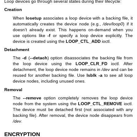
Loop devices go through several states during their lifecycle:
Creation
When
losetup
associates a loop device with a backing file, it
automatically creates the device node (e.g.,
/dev/loop0
) if it
doesn’t already exist. This happens on-demand when you
use options like
-f
or specify a loop device explicitly. The
device is created using the
LOOP_CTL_ADD
ioctl.
Detachment
The
-d
(
--detach
) option disassociates the backing file from
the loop device using the
LOOP_CLR_FD
ioctl. After
detachment, the loop device node remains in
/dev
and can be
reused for another backing file. Use
lsblk -a
to see all loop
device nodes, including unused ones.
Removal
The
--remove
option completely removes the loop device
node from the system using the
LOOP_CTL_REMOVE
ioctl.
The device must be detached first (not associated with any
backing file). After removal, the device node disappears from
/dev
.
ENCRYPTION