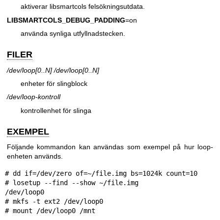
aktiverar libsmartcols felsökningsutdata.
LIBSMARTCOLS_DEBUG_PADDING
=on
använda synliga utfyllnadstecken.
FILER
/dev/loop[0..N]
/dev/loop[0..N]
enheter för slingblock
/dev/loop-kontroll
kontrollenhet för slinga
EXEMPEL
Följande kommandon kan användas som exempel på hur loop-
enheten används.
# dd if=/dev/zero of=~/file.img bs=1024k count=10

# losetup --find --show ~/file.img

/dev/loop0

# mkfs -t ext2 /dev/loop0

# mount /dev/loop0 /mnt

...
