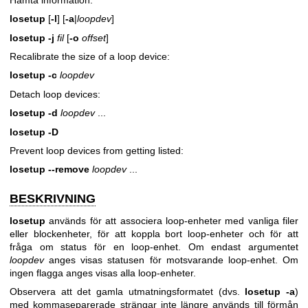
losetup
[
-l
] [
-a
|
loopdev
]
losetup
-j
fil
[
-o
offset
]
Recalibrate the size of a loop device:
losetup
-c
loopdev
Detach loop devices:
losetup
-d
loopdev
...
losetup
-D
Prevent loop devices from getting listed:
losetup
--remove
loopdev
...
BESKRIVNING
losetup
används för att associera loop-enheter med vanliga filer
eller blockenheter, för att koppla bort loop-enheter och för att
fråga om status för en loop-enhet. Om endast argumentet
loopdev
anges visas statusen för motsvarande loop-enhet. Om
ingen flagga anges visas alla loop-enheter.
Observera att det gamla utmatningsformatet (dvs.
losetup -a
)
med kommaseparerade strängar inte längre används till förmån