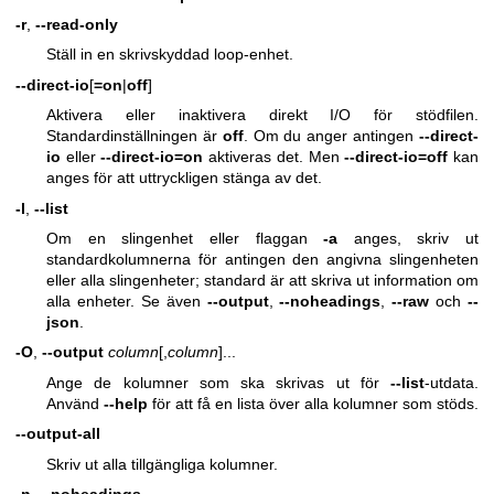
-r
,
--read-only
Ställ in en skrivskyddad loop-enhet.
--direct-io
[
=on
|
off
]
Aktivera eller inaktivera direkt I/O för stödfilen.
Standardinställningen är
off
. Om du anger antingen
--direct-
io
eller
--direct-io=on
aktiveras det. Men
--direct-io=off
kan
anges för att uttryckligen stänga av det.
-l
,
--list
Om en slingenhet eller flaggan
-a
anges, skriv ut
standardkolumnerna för antingen den angivna slingenheten
eller alla slingenheter; standard är att skriva ut information om
alla enheter. Se även
--output
,
--noheadings
,
--raw
och
--
json
.
-O
,
--output
column
[,
column
]...
Ange de kolumner som ska skrivas ut för
--list
-utdata.
Använd
--help
för att få en lista över alla kolumner som stöds.
--output-all
Skriv ut alla tillgängliga kolumner.
-n
,
--noheadings