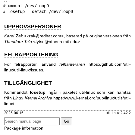
# umount /dev/loop0

# losetup --detach /dev/loop0
UPPHOVSPERSONER
Karel Zak
<kzak@redhat.com>, baserad på originalversionen från
Theodore Ts’o
<tytso@athena.mit.edu>.
FELRAPPORTERING
För felrapporter, använd
felhanteraren
https://github.com/util-
linux/util-linux/issues
.
TILLGÄNGLIGHET
Kommandot
losetup
ingår i paketet util-linux som kan hämtas
från
Linux Kernel Archive
https://www.kernel.org/pub/linux/utils/util-
linux/
.
2026-06-16
util-linux 2.42.2
Package information: