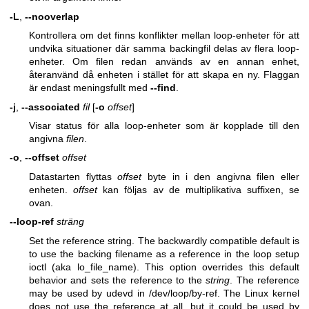
-L
,
--nooverlap
Kontrollera om det finns konflikter mellan loop-enheter för att
undvika situationer där samma backingfil delas av flera loop-
enheter. Om filen redan används av en annan enhet,
återanvänd då enheten i stället för att skapa en ny. Flaggan
är endast meningsfullt med
--find
.
-j
,
--associated
fil
[
-o
offset
]
Visar status för alla loop-enheter som är kopplade till den
angivna
filen
.
-o
,
--offset
offset
Datastarten flyttas
offset
byte in i den angivna filen eller
enheten.
offset
kan följas av de multiplikativa suffixen, se
ovan.
--loop-ref
sträng
Set the reference string. The backwardly compatible default is
to use the backing filename as a reference in the loop setup
ioctl (aka lo_file_name). This option overrides this default
behavior and sets the reference to the
string
. The reference
may be used by udevd in /dev/loop/by-ref. The Linux kernel
does not use the reference at all, but it could be used by