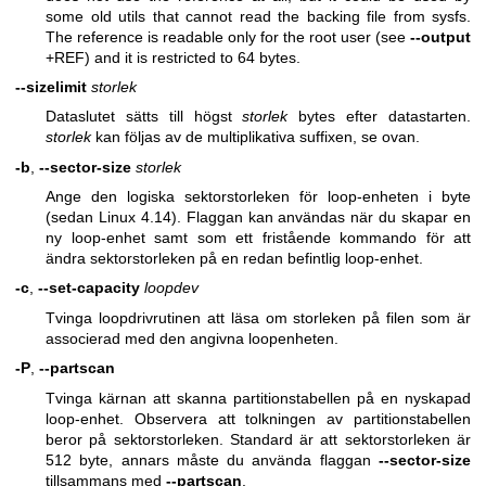
some old utils that cannot read the backing file from sysfs.
The reference is readable only for the root user (see
--output
+REF) and it is restricted to 64 bytes.
--sizelimit
storlek
Dataslutet sätts till högst
storlek
bytes efter datastarten.
storlek
kan följas av de multiplikativa suffixen, se ovan.
-b
,
--sector-size
storlek
Ange den logiska sektorstorleken för loop-enheten i byte
(sedan Linux 4.14). Flaggan kan användas när du skapar en
ny loop-enhet samt som ett fristående kommando för att
ändra sektorstorleken på en redan befintlig loop-enhet.
-c
,
--set-capacity
loopdev
Tvinga loopdrivrutinen att läsa om storleken på filen som är
associerad med den angivna loopenheten.
-P
,
--partscan
Tvinga kärnan att skanna partitionstabellen på en nyskapad
loop-enhet. Observera att tolkningen av partitionstabellen
beror på sektorstorleken. Standard är att sektorstorleken är
512 byte, annars måste du använda flaggan
--sector-size
tillsammans med
--partscan
.