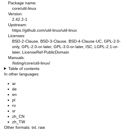
Package name:
core/util-linux
Version:
2.42.2-1
Upstream:
https://github.com/util-linux/util-linux
Licenses:
BSD-2-Clause, BSD-3-Clause, BSD-4-Clause-UC, GPL-2.0-
only, GPL-2.0-or-later, GPL-3.0-or-later, ISC, LGPL-2.1-or-
later, LicenseRef-PublicDomain
Manuals:
/listing/core/util-linux/
Table of contents
In other languages:
ar
de
en
pl
ro
sr
zh_CN
zh_TW
Other formats:
txt
,
raw