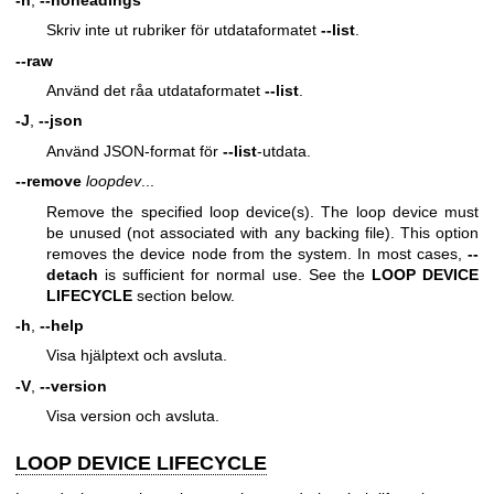
Skriv inte ut rubriker för utdataformatet
--list
.
--raw
Använd det råa utdataformatet
--list
.
-J
,
--json
Använd JSON-format för
--list
-utdata.
--remove
loopdev
...
Remove the specified loop device(s). The loop device must
be unused (not associated with any backing file). This option
removes the device node from the system. In most cases,
--
detach
is sufficient for normal use. See the
LOOP DEVICE
LIFECYCLE
section below.
-h
,
--help
Visa hjälptext och avsluta.
-V
,
--version
Visa version och avsluta.
LOOP DEVICE LIFECYCLE