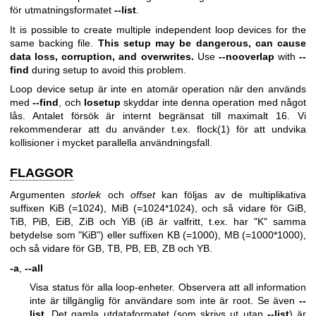
för utmatningsformatet
--list
.
It is possible to create multiple independent loop devices for the
same backing file.
This setup may be dangerous, can cause
data loss, corruption, and overwrites.
Use
--nooverlap
with
--
find
during setup to avoid this problem.
Loop device setup är inte en atomär operation när den används
med
--find
, och
losetup
skyddar inte denna operation med något
lås. Antalet försök är internt begränsat till maximalt 16. Vi
rekommenderar att du använder t.ex.
flock(1)
för att undvika
kollisioner i mycket parallella användningsfall.
FLAGGOR
Argumenten
storlek
och
offset
kan följas av de multiplikativa
suffixen KiB (=1024), MiB (=1024*1024), och så vidare för GiB,
TiB, PiB, EiB, ZiB och YiB (iB är valfritt, t.ex. har "K" samma
betydelse som "KiB") eller suffixen KB (=1000), MB (=1000*1000),
och så vidare för GB, TB, PB, EB, ZB och YB.
-a
,
--all
Visa status för alla loop-enheter. Observera att all information
inte är tillgänglig för användare som inte är root. Se även
--
list
. Det gamla utdataformatet (som skrivs ut utan
--list
) är