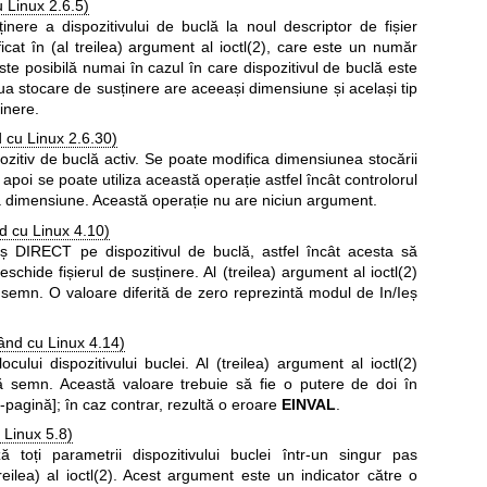
 Linux 2.6.5)
ere a dispozitivului de buclă la noul descriptor de fișier
cificat în (al treilea) argument al
ioctl(2)
, care este un număr
ste posibilă numai în cazul în care dispozitivul de buclă este
oua stocare de susținere are aceeași dimensiune și același tip
inere.
 cu Linux 2.6.30)
itiv de buclă activ. Se poate modifica dimensiunea stocării
apoi se poate utiliza această operație astfel încât controlorul
a dimensiune. Această operație nu are niciun argument.
 cu Linux 4.10)
eș DIRECT pe dispozitivul de buclă, astfel încât acesta să
deschide fișierul de susținere. Al (treilea) argument al
ioctl(2)
 semn. O valoare diferită de zero reprezintă modul de In/Ieș
ând cu Linux 4.14)
ocului dispozitivului buclei. Al (treilea) argument al
ioctl(2)
ă semn. Această valoare trebuie să fie o putere de doi în
-pagină]; în caz contrar, rezultă o eroare
EINVAL
.
 Linux 5.8)
ă toți parametrii dispozitivului buclei într-un singur pas
reilea) al
ioctl(2)
. Acest argument este un indicator către o