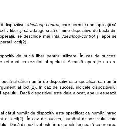
ră dispozitivul
/dev/loop-control
, care permite unei aplicații să
tiv liber și să adauge și să elimine dispozitive de buclă din
operații, se deschide mai întâi
/dev/loop-control
și apoi se
operații
ioctl(2)
:
pozitiv de buclă liber pentru utilizare. În caz de succes,
te returnat ca rezultat al apelului. Această operație nu are
 buclă al cărui număr de dispozitiv este specificat ca număr
 argument al
ioctl(2)
. În caz de succes, indicele dispozitivului
al apelului. Dacă dispozitivul este deja alocat, apelul eșuează
i al cărui număr de dispozitiv este specificat ca număr întreg
ent al
ioctl(2)
. În caz de succes, numărul dispozitivului este
elului. Dacă dispozitivul este în uz, apelul eșuează cu eroarea