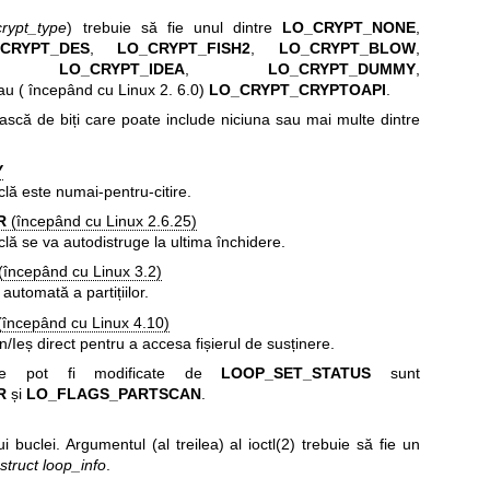
crypt_type
) trebuie să fie unul dintre
LO_CRYPT_NONE
,
CRYPT_DES
,
LO_CRYPT_FISH2
,
LO_CRYPT_BLOW
,
,
LO_CRYPT_IDEA
,
LO_CRYPT_DUMMY
,
u ( începând cu Linux 2. 6.0)
LO_CRYPT_CRYPTOAPI
.
scă de biți care poate include niciuna sau mai multe dintre
Y
clă este numai-pentru-citire.
R
(începând cu Linux 2.6.25)
clă se va autodistruge la ultima închidere.
(începând cu Linux 3.2)
utomată a partițiilor.
începând cu Linux 4.10)
n/Ieș direct pentru a accesa fișierul de susținere.
 pot fi modificate de
LOOP_SET_STATUS
sunt
R
și
LO_FLAGS_PARTSCAN
.
ui buclei. Argumentul (al treilea) al
ioctl(2)
trebuie să fie un
ă
struct loop_info
.