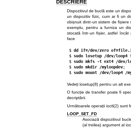
DESCRIERE
Dispozitivul de buclă este un dispo
un dispozitiv fizic, cum ar fi un d
obișnuit dintr-un sistem de fișiere s
exemplu, pentru a furniza un disp
stocată într-un fișier, astfel în
face
$
 dd if=/dev/zero of=file.
$
 sudo losetup /dev/loop4 
$
 sudo mkfs -t ext4 /dev/l
$
 sudo mkdir /myloopdev
;

$
 sudo mount /dev/loop4 /m
Vedeți
losetup(8)
pentru un alt ex
O funcție de transfer poate fi speci
decriptării.
Următoarele operații
ioctl(2)
sunt fu
LOOP_SET_FD
Asociază dispozitivul bucle
(al treilea) argument al
ioc