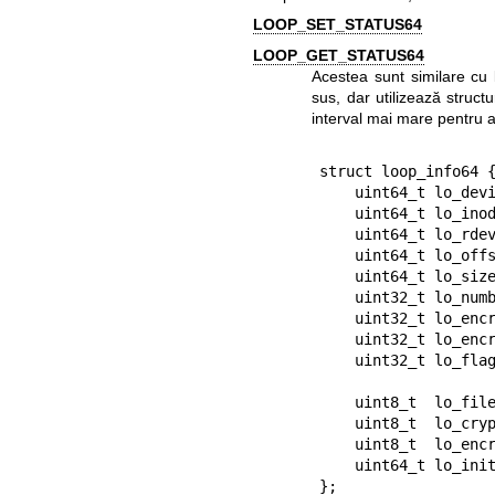
LOOP_SET_STATUS64
LOOP_GET_STATUS64
Acestea sunt similare cu
sus, dar utilizează struct
interval mai mare pentru a
struct loop_info64 {
    uint64_t lo_device;           /* ioctl r/o */

    uint64_t lo_inode;            /* ioctl r/o */

    uint64_t lo_rdevice;          /* ioctl r/o */

    uint64_t lo_offset;

    uint64_t lo_sizelimit;  /* octeți, 0 == maxim disponibil */

    uint32_t lo_number;           /* ioctl r/o */

    uint32_t lo_encrypt_type;

    uint32_t lo_encrypt_key_size; /* ioctl w/o */

    uint32_t lo_flags; i          /* ioctl r/w (r/o înainte de

                            
    uint8_t  lo_file_name[LO_NAME_SIZE];

    uint8_t  lo_crypt_name[LO_NAME_SIZE];

    uint8_t  lo_encrypt_key[LO_KEY_SIZE]; /* ioctl w/o */

    uint64_t lo_init[2];
