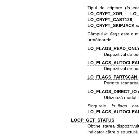
Tipul de criptare (
lo_en
LO_CRYPT_XOR
,
LO_
LO_CRYPT_CAST128
LO_CRYPT_SKIPJACK
sa
Câmpul
lo_flags
este o ma
următoarele:
LO_FLAGS_READ_ONL
Dispozitivul de bu
LO_FLAGS_AUTOCLEA
Dispozitivul de bu
LO_FLAGS_PARTSCAN
Permite scanarea a
LO_FLAGS_DIRECT_IO
(
Utilizează modul I
Singurele
lo_flags
care
LO_FLAGS_AUTOCLEA
LOOP_GET_STATUS
Obține starea dispozitivul
indicator către o structur