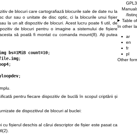
GPL3
Manual
zitiv de blocuri care cartografiază blocurile sale de date nu la
/list
isc dur sau o unitate de disc optic, ci la blocurile unui fișier
Table o
au la un alt dispozitiv de blocuri. Acest lucru poate fi util, de
In other 
ozitiv de blocuri pentru o imagine a sistemului de fișiere
cât acesta să poată fi montat cu comanda
mount(8)
. Ați putea
ar
en
fr
img bs=1MiB count=10
;

pl
file.img
;

Other for
oop4
;

yloopdev
;
emplu.
ficată pentru fiecare dispozitiv de buclă în scopul criptării și
rnizate de dispozitivul de blocuri al buclei:
i cu fișierul deschis al cărui descriptor de fișier este pasat ca
tl(2)
.