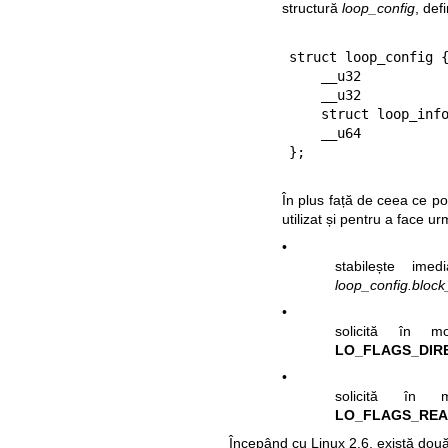
structură
loop_config
, def
struct loop_config {
    __u32               fd;

    __u32               block_size;

    struct loop_info64  info;

    __u64               __reserved[8];

În plus față de ceea ce p
utilizat și pentru a face u
•
stabilește ime
loop_config.block
•
solicită în m
LO_FLAGS_DIR
•
solicită în m
LO_FLAGS_RE
Începând cu Linux 2.6, există două