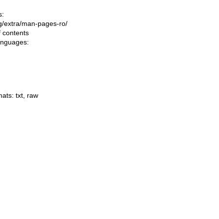
s:
ing/extra/man-pages-ro/
f contents
languages:
mats:
txt
,
raw