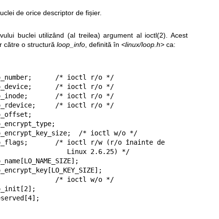
clei de orice descriptor de fișier.
ivului buclei utilizând (al treilea) argument al
ioctl(2)
. Acest
r către o structură
loop_info
, definită în
<linux/loop.h>
ca:
         Linux 2.6.25) */

     /* ioctl w/o */
