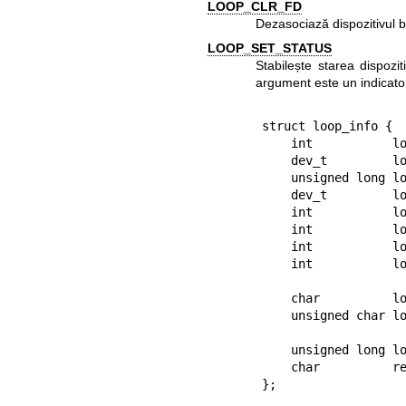
LOOP_CLR_FD
Dezasociază dispozitivul bu
LOOP_SET_STATUS
Stabilește starea dispozit
argument este un indicato
struct loop_info {

    int           lo_number;      /* ioctl r/o */

    dev_t         lo_device;      /* ioctl r/o */

    unsigned long lo_inode;       /* ioctl r/o */

    dev_t         lo_rdevice;     /* ioctl r/o */

    int           lo_offset;

    int           lo_encrypt_type;

    int           lo_encrypt_key_size;  /* ioctl w/o */

    int           lo_flags;       /* ioctl r/w (r/o înainte de

                            
    char          lo_name[LO_NAME_SIZE];

    unsigned char lo_encrypt_key[LO_KEY_SIZE];

                             
    unsigned long lo_init[2];

    char          reserved[4];
