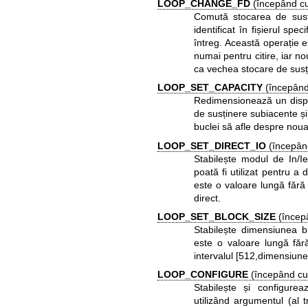
LOOP_CHANGE_FD
(începând cu
Comută stocarea de susțin
identificat în fișierul spe
întreg. Această operație e
numai pentru citire, iar n
ca vechea stocare de susț
LOOP_SET_CAPACITY
(începând
Redimensionează un dispoz
de susținere subiacente și 
buclei să afle despre nou
LOOP_SET_DIRECT_IO
(începând
Stabilește modul de In/I
poată fi utilizat pentru a 
este o valoare lungă fără
direct.
LOOP_SET_BLOCK_SIZE
(încep
Stabilește dimensiunea bl
este o valoare lungă făr
intervalul [512,dimensiune
LOOP_CONFIGURE
(începând cu
Stabilește și configureaz
utilizând argumentul (al t