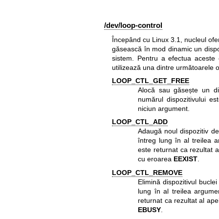
/dev/loop-control
Începând cu Linux 3.1, nucleul ofe
găsească în mod dinamic un dispozi
sistem. Pentru a efectua aceste 
utilizează una dintre următoarele 
LOOP_CTL_GET_FREE
Alocă sau găsește un dis
numărul dispozitivului es
niciun argument.
LOOP_CTL_ADD
Adaugă noul dispozitiv de
întreg lung în al treilea
este returnat ca rezultat 
cu eroarea
EEXIST
.
LOOP_CTL_REMOVE
Elimină dispozitivul bucle
lung în al treilea argum
returnat ca rezultat al ap
EBUSY
.