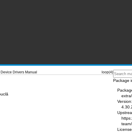
Device Drivers Manual
loop(4)
Package i
Packag
buclă
extra
Version
4.30.
Upstre
https
team
License