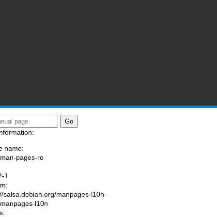
nformation:
e name:
/man-pages-ro
:
2-1
am:
://salsa.debian.org/manpages-l10n-
/manpages-l10n
s: