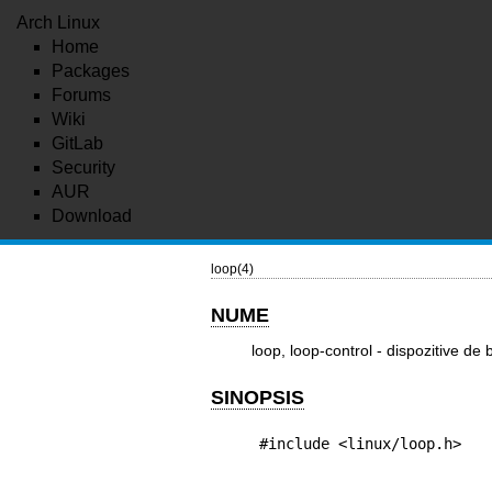
Arch Linux
Home
Packages
Forums
Wiki
GitLab
Security
AUR
Download
loop(4)
NUME
loop, loop-control - dispozitive de 
SINOPSIS
#include <linux/loop.h>