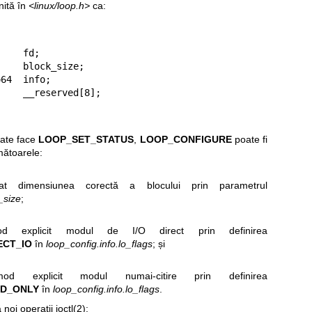
inită în
<linux/loop.h>
ca:


oate face
LOOP_SET_STATUS
,
LOOP_CONFIGURE
poate fi
rmătoarele:
diat dimensiunea corectă a blocului prin parametrul
_size
;
od explicit modul de I/O direct prin definirea
ECT_IO
în
loop_config.info.lo_flags
; și
od explicit modul numai-citire prin definirea
AD_ONLY
în
loop_config.info.lo_flags
.
 noi operații
ioctl(2)
: