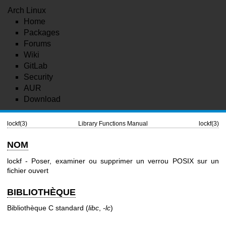
Arch Linux
Home
Packages
Forums
Wiki
GitLab
Security
AUR
Download
lockf(3)
Library Functions Manual
lockf(3)
NOM
lockf - Poser, examiner ou supprimer un verrou POSIX sur un
fichier ouvert
BIBLIOTHÈQUE
Bibliothèque C standard (
libc
,
-lc
)