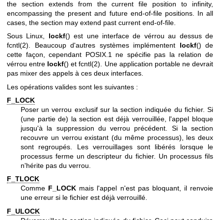
the section extends from the current file position to infinity,
encompassing the present and future end-of-file positions. In all
cases, the section may extend past current end-of-file.
Sous Linux,
lockf
() est une interface de vérrou au dessus de
fcntl(2)
. Beaucoup d'autres systèmes implémentent
lockf
() de
cette façon, cependant POSIX.1 ne spécifie pas la relation de
vérrou entre
lockf
() et
fcntl(2)
. Une application portable ne devrait
pas mixer des appels à ces deux interfaces.
Les opérations valides sont les suivantes :
F_LOCK
Poser un verrou exclusif sur la section indiquée du fichier. Si
(une partie de) la section est déjà verrouillée, l'appel bloque
jusqu'à la suppression du verrou précédent. Si la section
recouvre un verrou existant (du même processus), les deux
sont regroupés. Les verrouillages sont libérés lorsque le
processus ferme un descripteur du fichier. Un processus fils
n'hérite pas du verrou.
F_TLOCK
Comme
F_LOCK
mais l'appel n'est pas bloquant, il renvoie
une erreur si le fichier est déjà verrouillé.
F_ULOCK