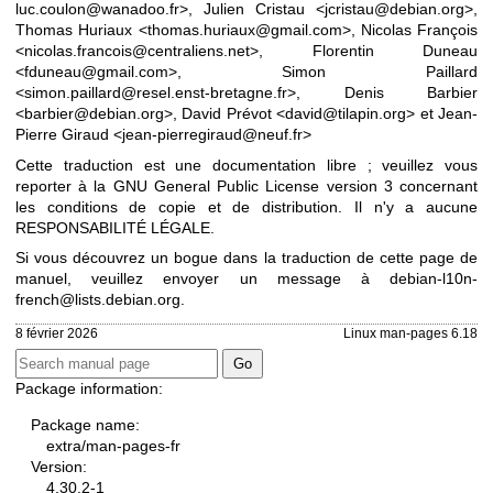
luc.coulon@wanadoo.fr>, Julien Cristau <jcristau@debian.org>,
Thomas Huriaux <thomas.huriaux@gmail.com>, Nicolas François
<nicolas.francois@centraliens.net>, Florentin Duneau
<fduneau@gmail.com>, Simon Paillard
<simon.paillard@resel.enst-bretagne.fr>, Denis Barbier
<barbier@debian.org>, David Prévot <david@tilapin.org> et Jean-
Pierre Giraud <jean-pierregiraud@neuf.fr>
Cette traduction est une documentation libre ; veuillez vous
reporter à la
GNU General Public License version 3
concernant
les conditions de copie et de distribution. Il n'y a aucune
RESPONSABILITÉ LÉGALE.
Si vous découvrez un bogue dans la traduction de cette page de
manuel, veuillez envoyer un message à
debian-l10n-
french@lists.debian.org
.
8 février 2026
Linux man-pages 6.18
Package information:
Package name:
extra/man-pages-fr
Version:
4.30.2-1