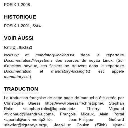
POSIX.1-2008.
HISTORIQUE
POSIX.1-2001, SVr4.
VOIR AUSSI
fcntl(2)
,
flock(2)
locks.txt
et
mandatory-locking.txt
dans le répertoire
Documentation/filesystems
des sources du noyau Linux. (Sur
d'anciens noyaux, ces fichiers se trouvent dans le répertoire
Documentation
et
mandatory-locking.txt
est appelé
mandatory.txt
.)
TRADUCTION
La traduction française de cette page de manuel a été créée par
Christophe Blaess
https://www.blaess.fr/christophe/
, Stéphan
Rafin <stephan.rafin@laposte.net>, Thierry Vignaud
<tvignaud@mandriva.com>, François Micaux, Alain Portal
<aportal@univ-montp2.fr>, Jean-Philippe Guérard
<fevrier@tigreraye.org>, Jean-Luc Coulon (f5ibh) <jean-