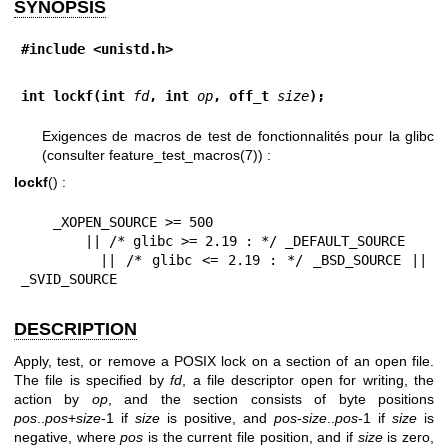
SYNOPSIS
#include <unistd.h>
int lockf(int 
fd
, int 
op
, off_t 
size
);
Exigences de macros de test de fonctionnalités pour la glibc
(consulter
feature_test_macros(7)
) :
lockf
() :
    _XOPEN_SOURCE >= 500

        || /* glibc >= 2.19 : */ _DEFAULT_SOURCE

        || /* glibc <= 2.19 : */ _BSD_SOURCE || 
_SVID_SOURCE
DESCRIPTION
Apply, test, or remove a POSIX lock on a section of an open file.
The file is specified by
fd
, a file descriptor open for writing, the
action by
op
, and the section consists of byte positions
pos
..
pos
+
size
-1 if
size
is positive, and
pos
-
size
..
pos
-1 if
size
is
negative, where
pos
is the current file position, and if
size
is zero,