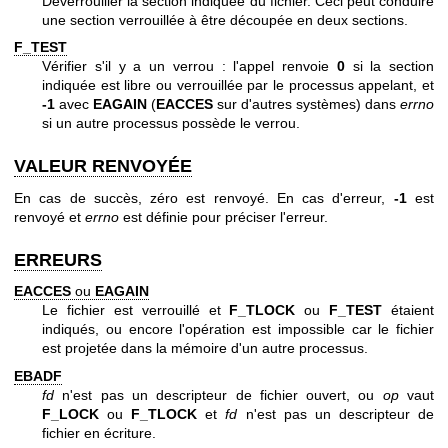
Déverrouiller la section indiquée du fichier. Ceci peut conduire
une section verrouillée à être découpée en deux sections.
F_TEST
Vérifier s'il y a un verrou : l'appel renvoie
0
si la section
indiquée est libre ou verrouillée par le processus appelant, et
-1
avec
EAGAIN
(
EACCES
sur d'autres systèmes) dans
errno
si un autre processus possède le verrou.
VALEUR RENVOYÉE
En cas de succès, zéro est renvoyé. En cas d'erreur,
-1
est
renvoyé et
errno
est définie pour préciser l'erreur.
ERREURS
EACCES
ou
EAGAIN
Le fichier est verrouillé et
F_TLOCK
ou
F_TEST
étaient
indiqués, ou encore l'opération est impossible car le fichier
est projetée dans la mémoire d'un autre processus.
EBADF
fd
n'est pas un descripteur de fichier ouvert, ou
op
vaut
F_LOCK
ou
F_TLOCK
et
fd
n'est pas un descripteur de
fichier en écriture.