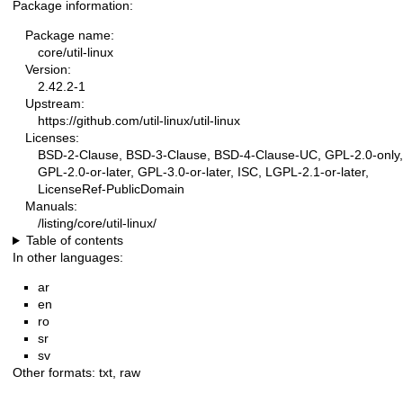
Package information:
Package name:
core/util-linux
Version:
2.42.2-1
Upstream:
https://github.com/util-linux/util-linux
Licenses:
BSD-2-Clause, BSD-3-Clause, BSD-4-Clause-UC, GPL-2.0-only,
GPL-2.0-or-later, GPL-3.0-or-later, ISC, LGPL-2.1-or-later,
LicenseRef-PublicDomain
Manuals:
/listing/core/util-linux/
Table of contents
In other languages:
ar
en
ro
sr
sv
Other formats:
txt
,
raw