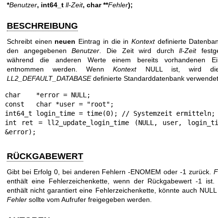
*
Benutzer
, int64_t
ll-Zeit
,
char **
Fehler
);
BESCHREIBUNG
Schreibt einen
neuen
Eintrag in die in
Kontext
definierte Datenban
den angegebenen
Benutzer
. Die Zeit wird durch
ll-Zeit
festge
während die anderen Werte einem bereits vorhandenen Ei
entnommen werden. Wenn
Kontext
NULL ist, wird di
LL2_DEFAULT_DATABASE
definierte Standarddatenbank verwendet
char    *error = NULL;

const   char *user = "root";

int64_t login_time = time(0); // Systemzeit ermitteln;

int ret = ll2_update_login_time (NULL, user, login_ti
&error);
RÜCKGABEWERT
Gibt bei Erfolg 0, bei anderen Fehlern -ENOMEM oder -1 zurück.
F
enthält eine Fehlerzeichenkette, wenn der Rückgabewert -1 ist
enthält nicht garantiert eine Fehlerzeichenkette, könnte auch NULL 
Fehler
sollte vom Aufrufer freigegeben werden.