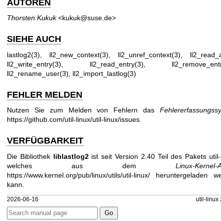
AUTOREN
Thorsten Kukuk
<kukuk@suse.de>
SIEHE AUCH
lastlog2(3)
,
ll2_new_context(3)
,
ll2_unref_context(3)
,
ll2_read_a
ll2_write_entry(3)
,
ll2_read_entry(3)
,
ll2_remove_ent
ll2_rename_user(3)
,
ll2_import_lastlog(3)
FEHLER MELDEN
Nutzen Sie zum Melden von Fehlern das
Fehlererfassungss
https://github.com/util-linux/util-linux/issues
.
VERFÜGBARKEIT
Die Bibliothek
liblastlog2
ist seit Version 2.40 Teil des Pakets util-
welches aus dem
Linux-Kernel-A
https://www.kernel.org/pub/linux/utils/util-linux/
heruntergeladen we
kann.
2026-06-16
util-linux