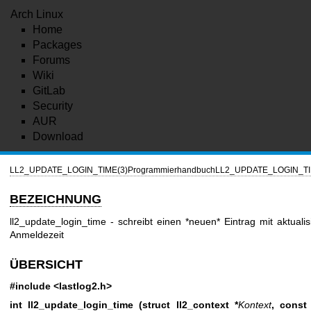
Arch Linux
Home
Packages
Forums
Wiki
GitLab
Security
AUR
Download
LL2_UPDATE_LOGIN_TIME(3)
Programmierhandbuch
LL2_UPDATE_LOGIN_TI
BEZEICHNUNG
ll2_update_login_time - schreibt einen *neuen* Eintrag mit aktualis
Anmeldezeit
ÜBERSICHT
#include <lastlog2.h>
int ll2_update_login_time (struct ll2_context *
Kontext
,
const