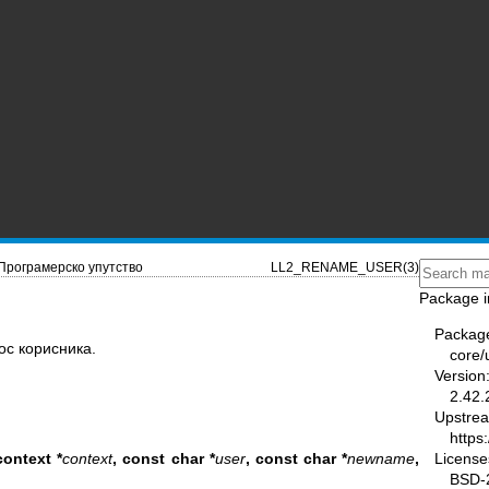
Програмерско упутство
LL2_RENAME_USER(3)
Package i
Packag
ос корисника.
core/u
Version
2.42.
Upstre
https:
License
context *
context
, const char *
user
,
const char *
newname
,
BSD-2