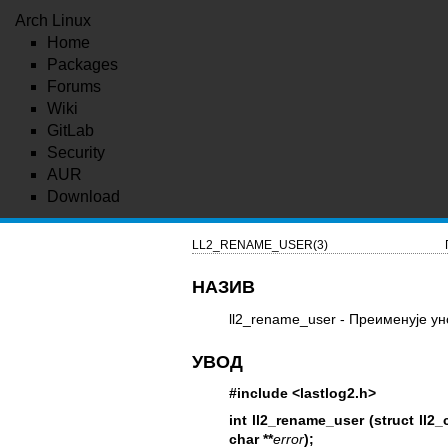
Arch Linux
Home
Packages
Forums
Wiki
GitLab
Security
AUR
Download
LL2_RENAME_USER(3)
НАЗИВ
ll2_rename_user - Преименује ун
УВОД
#include <lastlog2.h>
int ll2_rename_user (struct ll2_
char **
error
);