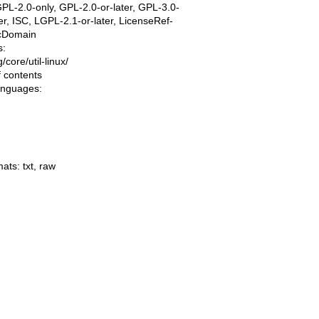
PL-2.0-only, GPL-2.0-or-later, GPL-3.0-
ter, ISC, LGPL-2.1-or-later, LicenseRef-
icDomain
s:
ng/core/util-linux/
f contents
languages:
mats:
txt
,
raw