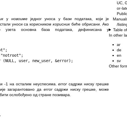
UC, G
or-la
Publ
ик
у
новоиме
једног уноса у бази података, који је
Manual
остали уноси са корисником
корисник
биће обрисани. Ако
/listi
узета основна база података, дефинисана у
Table o
In other 
ar
de
t";

en
"notroot";

sv
r (NULL, user, new_user, &error);
Other for
ли -1 на осталим неуспесима.
error
садржи ниску грешке
Није загарантовано да
error
садржи ниску грешке, може
бити ослобођено од стране позивара.
>