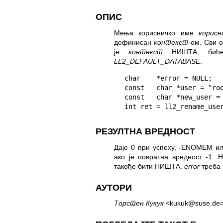
ОПИС
Мења корисничко име
корисн
дефинисан
контекст
-ом. Сви 
је
контекст
НИШТА, биће 
LL2_DEFAULT_DATABASE
.
char    *error = NULL;

const   char *user = "roo
const   char *new_user = 
int ret = ll2_rename_use
РЕЗУЛТНА ВРЕДНОСТ
Даје 0 при успеху, -ENOMEM и
ако је повратна вредност -1. 
такође бити НИШТА.
error
треба 
АУТОРИ
Торстен Кукук
<kukuk@suse.de