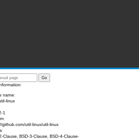
nformation:
e name:
til-linux
:
2-1
am:
//github.com/util-linux/util-linux
s:
-Clause, BSD-3-Clause, BSD-4-Clause-