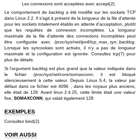
Les connexions sont acceptées avec
accept(2)
.
Le comportement de
backlog
a été modifié sur les sockets TCP
dans Linux 2.2. Il s'agit à présent de la longueur de la file d'attente
pour les sockets
totalement
établis en attente d'acceptation, plutôt
que les requêtes de connexion incomplètes. La longueur
maximale de la file d'attente des connexions incomplètes peut
être configurée avec
/proc/sys/net/ipv4/tcp_max_syn_backlog
.
Lorsque les syncookies sont activés, il n'y a pas de longueur
maximale et la configuration est ignorée. Consultez
tcp(7)
pour
plus de détails.
Si l'argument
backlog
est plus grand que la valeur indiquée dans
le fichier
/proc/sys/net/core/somaxconn
, il est bloqué
silencieusement à cette valeur. Depuis Linux 5.4, la valeur par
défaut dans ce fichier est 4096 ; dans les noyaux plus anciens,
elle était de 128. Avant linux 2.4.25, cette limite était une valeur
fixe,
SOMAXCONN
, qui valait également 128.
EXEMPLES
Consultez
bind(2)
.
VOIR AUSSI