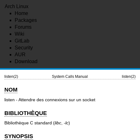
Arch Linux
Home
Packages
Forums
Wiki
GitLab
Security
AUR
Download
listen(2)
System Calls Manual
listen(2)
NOM
listen - Attendre des connexions sur un socket
BIBLIOTHÈQUE
Bibliothèque C standard (
libc
,
-lc
)
SYNOPSIS