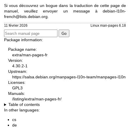
Si vous découvrez un bogue dans la traduction de cette page de
manuel, veuillez envoyer un message à
debian-l10n-
french@lists.debian.org
.
11 février 2026
Linux man-pages 6.18
Package information:
Package name:
extra/man-pages-fr
Version:
4.30.2-1
Upstream:
https://salsa.debian.org/manpages-l10n-team/manpages-l10n
Licenses:
GPL3
Manuals:
/listing/extra/man-pages-fr/
Table of contents
In other languages:
cs
de