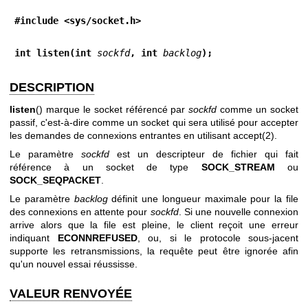
#include <sys/socket.h>
int listen(int 
sockfd
, int 
backlog
);
DESCRIPTION
listen
() marque le socket référencé par
sockfd
comme un socket
passif, c'est-à-dire comme un socket qui sera utilisé pour accepter
les demandes de connexions entrantes en utilisant
accept(2)
.
Le paramètre
sockfd
est un descripteur de fichier qui fait
référence à un socket de type
SOCK_STREAM
ou
SOCK_SEQPACKET
.
Le paramètre
backlog
définit une longueur maximale pour la file
des connexions en attente pour
sockfd
. Si une nouvelle connexion
arrive alors que la file est pleine, le client reçoit une erreur
indiquant
ECONNREFUSED
, ou, si le protocole sous‐jacent
supporte les retransmissions, la requête peut être ignorée afin
qu'un nouvel essai réussisse.
VALEUR RENVOYÉE