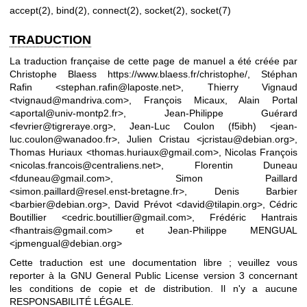
accept(2)
,
bind(2)
,
connect(2)
,
socket(2)
,
socket(7)
TRADUCTION
La traduction française de cette page de manuel a été créée par
Christophe Blaess
https://www.blaess.fr/christophe/
, Stéphan
Rafin <stephan.rafin@laposte.net>, Thierry Vignaud
<tvignaud@mandriva.com>, François Micaux, Alain Portal
<aportal@univ-montp2.fr>, Jean-Philippe Guérard
<fevrier@tigreraye.org>, Jean-Luc Coulon (f5ibh) <jean-
luc.coulon@wanadoo.fr>, Julien Cristau <jcristau@debian.org>,
Thomas Huriaux <thomas.huriaux@gmail.com>, Nicolas François
<nicolas.francois@centraliens.net>, Florentin Duneau
<fduneau@gmail.com>, Simon Paillard
<simon.paillard@resel.enst-bretagne.fr>, Denis Barbier
<barbier@debian.org>, David Prévot <david@tilapin.org>, Cédric
Boutillier <cedric.boutillier@gmail.com>, Frédéric Hantrais
<fhantrais@gmail.com> et Jean-Philippe MENGUAL
<jpmengual@debian.org>
Cette traduction est une documentation libre ; veuillez vous
reporter à la
GNU General Public License version 3
concernant
les conditions de copie et de distribution. Il n'y a aucune
RESPONSABILITÉ LÉGALE.