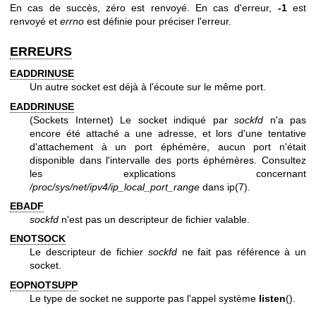
En cas de succès, zéro est renvoyé. En cas d'erreur,
-1
est
renvoyé et
errno
est définie pour préciser l'erreur.
ERREURS
EADDRINUSE
Un autre socket est déjà à l'écoute sur le même port.
EADDRINUSE
(Sockets Internet) Le socket indiqué par
sockfd
n'a pas
encore été attaché a une adresse, et lors d'une tentative
d'attachement à un port éphémère, aucun port n'était
disponible dans l'intervalle des ports éphémères. Consultez
les explications concernant
/proc/sys/net/ipv4/ip_local_port_range
dans
ip(7)
.
EBADF
sockfd
n'est pas un descripteur de fichier valable.
ENOTSOCK
Le descripteur de fichier
sockfd
ne fait pas référence à un
socket.
EOPNOTSUPP
Le type de socket ne supporte pas l'appel système
listen
().