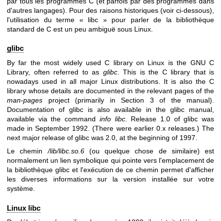
par tous les programmes C (et parfois par des programmes dans
d'autres langages). Pour des raisons historiques (voir ci-dessous),
l'utilisation du terme « libc » pour parler de la bibliothèque
standard de C est un peu ambiguë sous Linux.
glibc
By far the most widely used C library on Linux is the
GNU C
Library
, often referred to as
glibc
. This is the C library that is
nowadays used in all major Linux distributions. It is also the C
library whose details are documented in the relevant pages of the
man-pages
project (primarily in Section 3 of the manual).
Documentation of glibc is also available in the glibc manual,
available via the command
info libc
. Release 1.0 of glibc was
made in September 1992. (There were earlier 0.x releases.) The
next major release of glibc was 2.0, at the beginning of 1997.
Le chemin
/lib/libc.so.6
(ou quelque chose de similaire) est
normalement un lien symbolique qui pointe vers l'emplacement de
la bibliothèque glibc et l'exécution de ce chemin permet d'afficher
les diverses informations sur la version installée sur votre
système.
Linux libc