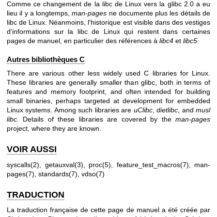
Comme ce changement de la libc de Linux vers la glibc 2.0 a eu
lieu il y a longtemps,
man-pages
ne documente plus les détails de
libc de Linux. Néanmoins, l'historique est visible dans des vestiges
d'informations sur la libc de Linux qui restent dans certaines
pages de manuel, en particulier des références à
libc4
et
libc5
.
Autres bibliothèques C
There are various other less widely used C libraries for Linux.
These libraries are generally smaller than glibc, both in terms of
features and memory footprint, and often intended for building
small binaries, perhaps targeted at development for embedded
Linux systems. Among such libraries are
uClibc
,
dietlibc
, and
musl
libc
. Details of these libraries are covered by the
man-pages
project, where they are known.
VOIR AUSSI
syscalls(2)
,
getauxval(3)
,
proc(5)
,
feature_test_macros(7)
,
man-
pages(7)
,
standards(7)
,
vdso(7)
TRADUCTION
La traduction française de cette page de manuel a été créée par