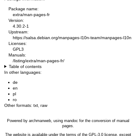
Package name:
extra/man-pages-fr
Version:
4.30.2-1
Upstream:
https://salsa.debian.org/manpages-l10n-team/manpages-l10n
Licenses:
GPL3
Manuals:
/listing/extra/man-pages-fr/
Table of contents
In other languages:
de
en
pl
ro
Other formats:
txt
,
raw
Powered by
archmanweb
, using
mandoc
for the conversion of manual
pages.
The website is available under the terms of the
GPL-3.0
license, except