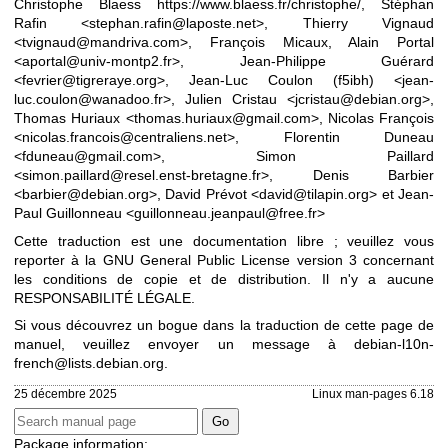
Christophe Blaess
https://www.blaess.fr/christophe/
, Stéphan
Rafin <stephan.rafin@laposte.net>, Thierry Vignaud
<tvignaud@mandriva.com>, François Micaux, Alain Portal
<aportal@univ-montp2.fr>, Jean-Philippe Guérard
<fevrier@tigreraye.org>, Jean-Luc Coulon (f5ibh) <jean-
luc.coulon@wanadoo.fr>, Julien Cristau <jcristau@debian.org>,
Thomas Huriaux <thomas.huriaux@gmail.com>, Nicolas François
<nicolas.francois@centraliens.net>, Florentin Duneau
<fduneau@gmail.com>, Simon Paillard
<simon.paillard@resel.enst-bretagne.fr>, Denis Barbier
<barbier@debian.org>, David Prévot <david@tilapin.org> et Jean-
Paul Guillonneau <guillonneau.jeanpaul@free.fr>
Cette traduction est une documentation libre ; veuillez vous
reporter à la
GNU General Public License version 3
concernant
les conditions de copie et de distribution. Il n'y a aucune
RESPONSABILITÉ LÉGALE.
Si vous découvrez un bogue dans la traduction de cette page de
manuel, veuillez envoyer un message à
debian-l10n-
french@lists.debian.org
.
25 décembre 2025
Linux man-pages 6.18
Package information: