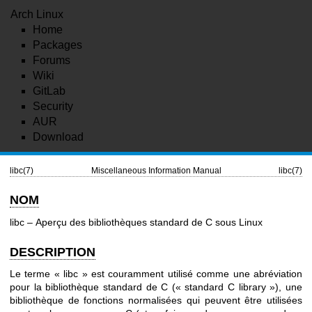
Arch Linux
Home
Packages
Forums
Wiki
GitLab
Security
AUR
Download
libc(7)
Miscellaneous Information Manual
libc(7)
NOM
libc – Aperçu des bibliothèques standard de C sous Linux
DESCRIPTION
Le terme « libc » est couramment utilisé comme une abréviation
pour la bibliothèque standard de C (« standard C library »), une
bibliothèque de fonctions normalisées qui peuvent être utilisées