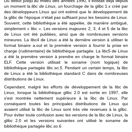
Du début jusqu'au milieu des années 1990, il existait déjà depuis
un moment la
libc de Linux
, un fourchage de la glibc 1.x créé par
des développeurs Linux qui ont estimé que le développement de
la glibc de l'époque n'était pas suffisant pour les besoins de Linux.
Souvent, cette bibliothèque a été appelée, de manière ambiguë,
simplement « libc ». Les versions majeures 2, 3, 4 et 5 de la libc
de Linux ont été publiées, ainsi que de nombreuses versions
mineures. La libc4 de Linux a été la dernière version à utiliser le
format binaire a.out et la première version à fournir la prise en
charge (rudimentaire) de bibliothèque partagée. La libc5 de Linux
a été la première version à prendre en charge le format binaire
ELF. Cette version utilisait le soname (nom logique) de
bibliothèque partagée
libc.so.5
. Pendant un certain temps, la libc
de Linux a été la bibliothèque standard C dans de nombreuses
distributions de Linux.
Cependant, malgré les efforts de développement de la libc de
Linux, lorsque la bibliothèque glibc 2.0 est sortie en 1997, elle
s'est montrée nettement supérieure à la libc de Linux. Par
conséquent toutes les principales distributions de Linux qui
avaient utilisé la libc de Linux sont très vite revenues à la glibc.
Pour éviter toute confusion avec les versions de la libc de Linux, la
glibc 2.0 et les versions suivantes ont utilisé le soname de
bibliothèque partagée
libc.so.6
.