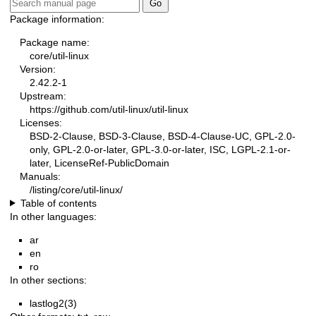
Package information:
Package name:
core/util-linux
Version:
2.42.2-1
Upstream:
https://github.com/util-linux/util-linux
Licenses:
BSD-2-Clause, BSD-3-Clause, BSD-4-Clause-UC, GPL-2.0-
only, GPL-2.0-or-later, GPL-3.0-or-later, ISC, LGPL-2.1-or-
later, LicenseRef-PublicDomain
Manuals:
/listing/core/util-linux/
Table of contents
In other languages:
ar
en
ro
In other sections:
lastlog2(3)