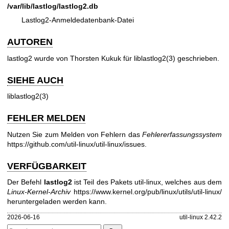
/var/lib/lastlog/lastlog2.db
Lastlog2-Anmeldedatenbank-Datei
AUTOREN
lastlog2 wurde von Thorsten Kukuk für
liblastlog2(3)
geschrieben.
SIEHE AUCH
liblastlog2(3)
FEHLER MELDEN
Nutzen Sie zum Melden von Fehlern das
Fehlererfassungssystem
https://github.com/util-linux/util-linux/issues
.
VERFÜGBARKEIT
Der Befehl
lastlog2
ist Teil des Pakets util-linux, welches aus dem
Linux-Kernel-Archiv
https://www.kernel.org/pub/linux/utils/util-linux/
heruntergeladen werden kann.
2026-06-16
util-linux 2.42.2