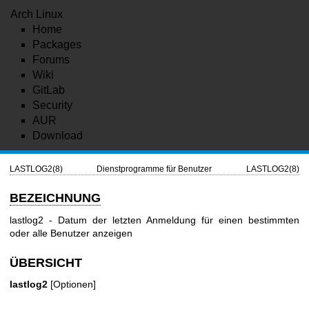
Arch Linux
Home
Packages
Forums
Wiki
GitLab
Security
AUR
Download
LASTLOG2(8)
Dienstprogramme für Benutzer
LASTLOG2(8)
BEZEICHNUNG
lastlog2 - Datum der letzten Anmeldung für einen bestimmten
oder alle Benutzer anzeigen
ÜBERSICHT
lastlog2
[Optionen]