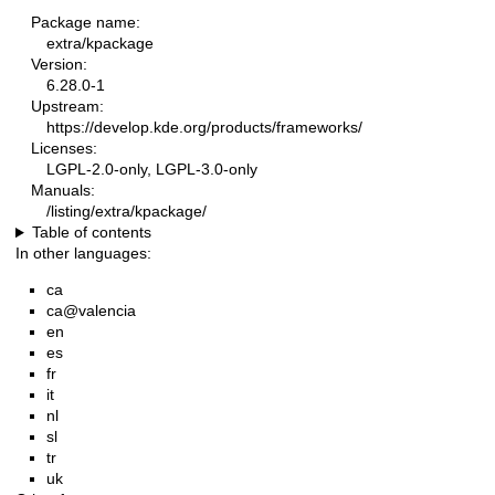
Package name:
extra/kpackage
Version:
6.28.0-1
Upstream:
https://develop.kde.org/products/frameworks/
Licenses:
LGPL-2.0-only, LGPL-3.0-only
Manuals:
/listing/extra/kpackage/
Table of contents
In other languages:
ca
ca@valencia
en
es
fr
it
nl
sl
tr
uk