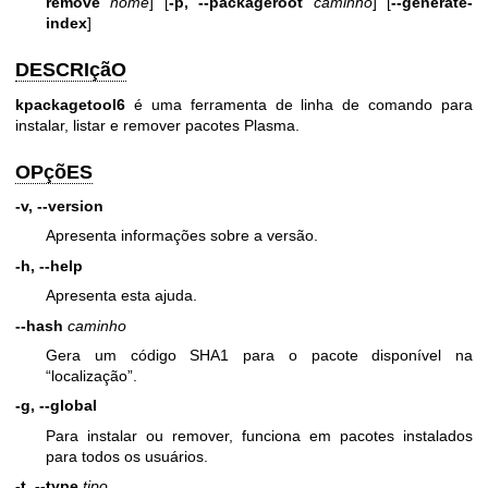
remove
nome
] [
-p, --packageroot
caminho
] [
--generate-
index
]
DESCRIçãO
kpackagetool6
é uma ferramenta de linha de comando para
instalar, listar e remover pacotes Plasma.
OPçõES
-v, --version
Apresenta informações sobre a versão.
-h, --help
Apresenta esta ajuda.
--hash
caminho
Gera um código SHA1 para o pacote disponível na
“localização”.
-g, --global
Para instalar ou remover, funciona em pacotes instalados
para todos os usuários.
-t, --type
tipo