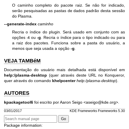
O caminho completo do pacote raiz. Se não for indicado,
serão pesquisadas as pastas de dados padrão desta sessão
do Plasma.
--generate-index
caminho
Recria o índice do plugin. Será usado em conjunto com as
opções
-t
ou
-g
. Recria o índice para o tipo indicado ou para
a raiz dos pacotes. Funciona sobre a pasta do usuário, a
menos que seja usada a opção
-g
.
VEJA TAMBéM
Documentação do usuário mais detalhada está disponível em
help:/plasma-desktop
(quer através deste URL no Konqueror,
quer através do comando
khelpcenter
help:/plasma-desktop
).
AUTORES
kpackagetool6
foi escrito por Aaron Seigo <aseigo@kde.org>.
03/01/2017
KDE Frameworks Frameworks 5.30
Package information: