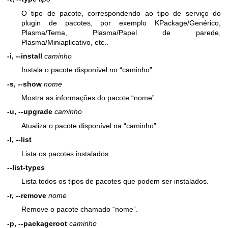
O tipo de pacote, correspondendo ao tipo de serviço do
plugin de pacotes, por exemplo KPackage/Genérico,
Plasma/Tema, Plasma/Papel de parede,
Plasma/Miniaplicativo, etc..
-i, --install
caminho
Instala o pacote disponível no “caminho”.
-s, --show
nome
Mostra as informações do pacote “nome”.
-u, --upgrade
caminho
Atualiza o pacote disponível na “caminho”.
-l, --list
Lista os pacotes instalados.
--list-types
Lista todos os tipos de pacotes que podem ser instalados.
-r, --remove
nome
Remove o pacote chamado “nome”.
-p, --packageroot
caminho