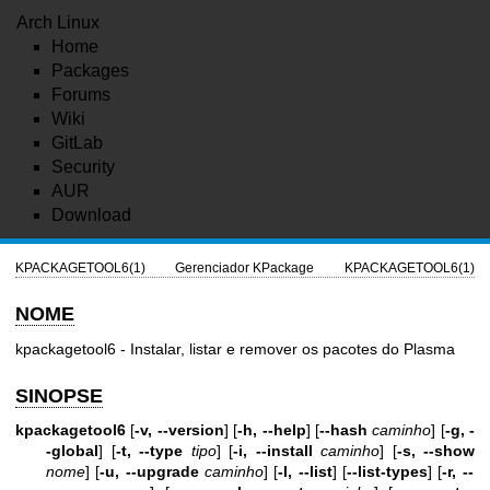
Arch Linux
Home
Packages
Forums
Wiki
GitLab
Security
AUR
Download
KPACKAGETOOL6(1)
Gerenciador KPackage
KPACKAGETOOL6(1)
NOME
kpackagetool6 - Instalar, listar e remover os pacotes do Plasma
SINOPSE
kpackagetool6
[
-v, --version
] [
-h, --help
] [
--hash
caminho
] [
-g, -
-global
] [
-t, --type
tipo
] [
-i, --install
caminho
] [
-s, --show
nome
] [
-u, --upgrade
caminho
] [
-l, --list
] [
--list-types
] [
-r, --