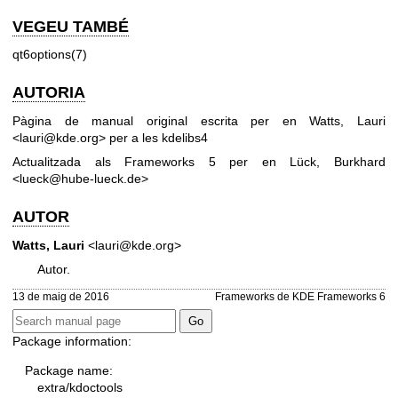
VEGEU TAMBÉ
qt6options(7)
AUTORIA
Pàgina de manual original escrita per en Watts, Lauri
<lauri@kde.org> per a les kdelibs4
Actualitzada als Frameworks 5 per en Lück, Burkhard
<lueck@hube-lueck.de>
AUTOR
Watts, Lauri
<lauri@kde.org>
Autor.
13 de maig de 2016
Frameworks de KDE Frameworks 6
Package information:
Package name:
extra/kdoctools