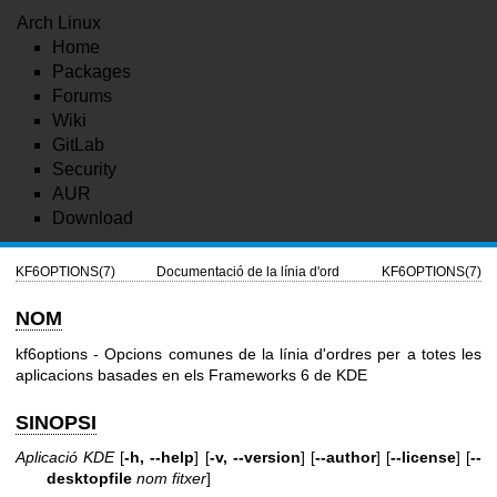
Arch Linux
Home
Packages
Forums
Wiki
GitLab
Security
AUR
Download
KF6OPTIONS(7)
Documentació de la línia d'ord
KF6OPTIONS(7)
NOM
kf6options - Opcions comunes de la línia d'ordres per a totes les
aplicacions basades en els Frameworks 6 de KDE
SINOPSI
Aplicació KDE
[
-h, --help
] [
-v, --version
] [
--author
] [
--license
] [
--
desktopfile
nom fitxer
]