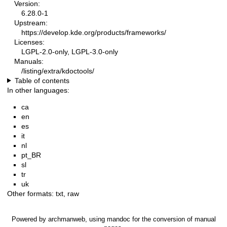
Version:
6.28.0-1
Upstream:
https://develop.kde.org/products/frameworks/
Licenses:
LGPL-2.0-only, LGPL-3.0-only
Manuals:
/listing/extra/kdoctools/
Table of contents
In other languages:
ca
en
es
it
nl
pt_BR
sl
tr
uk
Other formats:
txt
,
raw
Powered by
archmanweb
, using
mandoc
for the conversion of manual