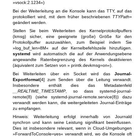
»vsock:2:1234«)
Bei der Weiterleitung an die Konsole kann das TTY, auf das
protokolliert wird, mit dem früher beschriebenen
TTYPath=
geändert werden.
Stellen Sie beim Weiterleiten des Kernelprotokollpuffers
(kmsg) sicher, eine geeignete (große) Größe für den
Protokollpuffer auszuwählen, zum Beispiel indem Sie
»log_buf_len=8M« auf der Kernelbefehlszeile hinzufügen.
systemd
wird automatisch die auf der Anwendungsebene
angewandte Ratenbegrenzung des Kernels deaktivieren
(äquivalent zum Setzen von » printk.devkmsg=on«).
Bei Weiterleiten über ein Socket wird das
Journal-
Exportformat
[4] zum Senden über die Leitung verwandt.
Insbesondere enthält dies das Metadatenfeld
__REALTIME_TIMESTAMP
, so dass
systemd-journal-
remote(8)
(siehe
systemd-journal-remote.service(8)
) dazu
verwandt werden kann, die weitergeleiteten Journal-Einträge
zu empfangen.
Hinweis: Weiterleitung erfolgt innerhalb von Journald
synchron und kann seine Leistung signifikant beeinflussen.
Dies ist insbesondere relevant, wenn in Cloud-Umgebungen
»ForwardToConsole=yes« verwandt wird, wo die Konsole oft