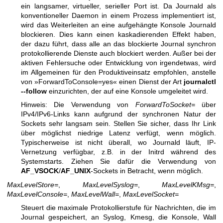
ein langsamer, virtueller, serieller Port ist. Da Journald als
konventioneller Daemon in einem Prozess implementiert ist,
wird das Weiterleiten an eine aufgehängte Konsole Journald
blockieren. Dies kann einen kaskadierenden Effekt haben,
der dazu führt, dass alle an das blockierte Journal synchron
protokollierende Dienste auch blockiert werden. Außer bei der
aktiven Fehlersuche oder Entwicklung von irgendetwas, wird
im Allgemeinen für den Produktiveinsatz empfohlen, anstelle
von »ForwardToConsole=yes« einen Dienst der Art
journalctl
--follow
einzurichten, der auf eine Konsole umgeleitet wird.
Hinweis: Die Verwendung von
ForwardToSocket=
über
IPv4/IPv6-Links kann aufgrund der synchronen Natur der
Sockets sehr langsam sein. Stellen Sie sicher, dass Ihr Link
über möglichst niedrige Latenz verfügt, wenn möglich.
Typischerweise ist nicht überall, wo Journald läuft, IP-
Vernetzung verfügbar, z.B. in der Initrd während des
Systemstarts. Ziehen Sie dafür die Verwendung von
AF_VSOCK
/
AF_UNIX
-Sockets in Betracht, wenn möglich.
MaxLevelStore=
,
MaxLevelSyslog=
,
MaxLevelKMsg=
,
MaxLevelConsole=
,
MaxLevelWall=
,
MaxLevelSocket=
Steuert die maximale Protokollierstufe für Nachrichten, die im
Journal gespeichert, an Syslog, Kmesg, die Konsole, Wall