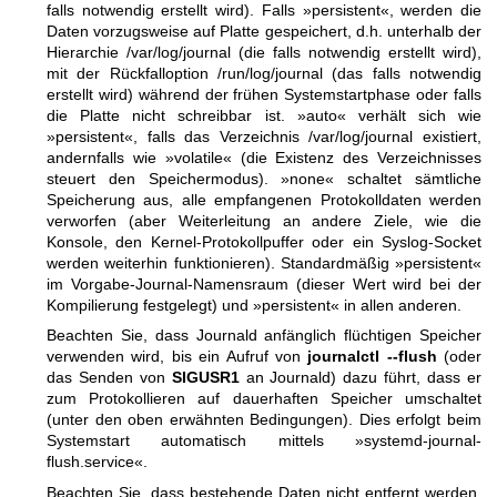
falls notwendig erstellt wird). Falls »persistent«, werden die
Daten vorzugsweise auf Platte gespeichert, d.h. unterhalb der
Hierarchie /var/log/journal (die falls notwendig erstellt wird),
mit der Rückfalloption /run/log/journal (das falls notwendig
erstellt wird) während der frühen Systemstartphase oder falls
die Platte nicht schreibbar ist. »auto« verhält sich wie
»persistent«, falls das Verzeichnis /var/log/journal existiert,
andernfalls wie »volatile« (die Existenz des Verzeichnisses
steuert den Speichermodus). »none« schaltet sämtliche
Speicherung aus, alle empfangenen Protokolldaten werden
verworfen (aber Weiterleitung an andere Ziele, wie die
Konsole, den Kernel-Protokollpuffer oder ein Syslog-Socket
werden weiterhin funktionieren). Standardmäßig »persistent«
im Vorgabe-Journal-Namensraum (dieser Wert wird bei der
Kompilierung festgelegt) und »persistent« in allen anderen.
Beachten Sie, dass Journald anfänglich flüchtigen Speicher
verwenden wird, bis ein Aufruf von
journalctl --flush
(oder
das Senden von
SIGUSR1
an Journald) dazu führt, dass er
zum Protokollieren auf dauerhaften Speicher umschaltet
(unter den oben erwähnten Bedingungen). Dies erfolgt beim
Systemstart automatisch mittels »systemd-journal-
flush.service«.
Beachten Sie, dass bestehende Daten nicht entfernt werden,