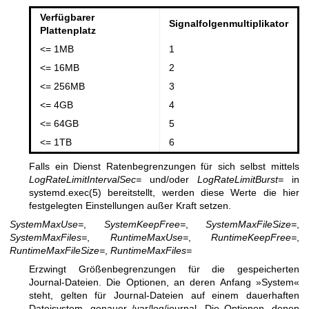
Verfügbarer
Signalfolgenmultiplikator
Plattenplatz
<= 1MB
1
<= 16MB
2
<= 256MB
3
<= 4GB
4
<= 64GB
5
<= 1TB
6
Falls ein Dienst Ratenbegrenzungen für sich selbst mittels
LogRateLimitIntervalSec=
und/oder
LogRateLimitBurst=
in
systemd.exec(5)
bereitstellt, werden diese Werte die hier
festgelegten Einstellungen außer Kraft setzen.
SystemMaxUse=
,
SystemKeepFree=
,
SystemMaxFileSize=
,
SystemMaxFiles=
,
RuntimeMaxUse=
,
RuntimeKeepFree=
,
RuntimeMaxFileSize=
,
RuntimeMaxFiles=
Erzwingt Größenbegrenzungen für die gespeicherten
Journal-Dateien. Die Optionen, an deren Anfang »System«
steht, gelten für Journal-Dateien auf einem dauerhaften
Dateisystem, genauer /var/log/journal. Die Optionen, denen