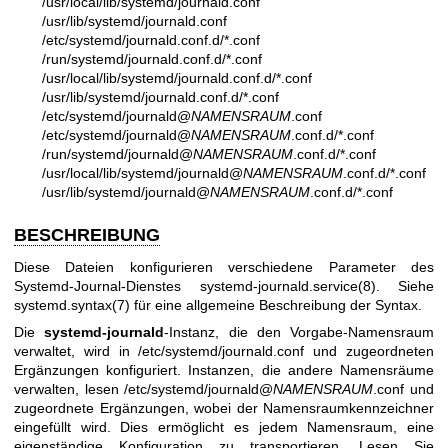
/usr/local/lib/systemd/journald.conf
/usr/lib/systemd/journald.conf
/etc/systemd/journald.conf.d/*.conf
/run/systemd/journald.conf.d/*.conf
/usr/local/lib/systemd/journald.conf.d/*.conf
/usr/lib/systemd/journald.conf.d/*.conf
/etc/systemd/journald@
NAMENSRAUM
.conf
/etc/systemd/journald@
NAMENSRAUM
.conf.d/*.conf
/run/systemd/journald@
NAMENSRAUM
.conf.d/*.conf
/usr/local/lib/systemd/journald@
NAMENSRAUM
.conf.d/*.conf
/usr/lib/systemd/journald@
NAMENSRAUM
.conf.d/*.conf
BESCHREIBUNG
Diese Dateien konfigurieren verschiedene Parameter des
Systemd-Journal-Dienstes
systemd-journald.service(8)
. Siehe
systemd.syntax(7)
für eine allgemeine Beschreibung der Syntax.
Die
systemd-journald
-Instanz, die den Vorgabe-Namensraum
verwaltet, wird in /etc/systemd/journald.conf und zugeordneten
Ergänzungen konfiguriert. Instanzen, die andere Namensräume
verwalten, lesen /etc/systemd/journald@
NAMENSRAUM
.conf und
zugeordnete Ergänzungen, wobei der Namensraumkennzeichner
eingefüllt wird. Dies ermöglicht es jedem Namensraum, eine
eigenständige Konfiguration zu transportieren. Lesen Sie