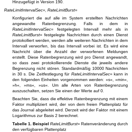
Hinzugefügt in Version 190.
RateLimitIntervalSec=
,
RateLimitBurst=
Konfiguriert die auf alle im System erstellten Nachrichten
angewandte Ratenbegrenzung. Falls in dem in
RateLimitIntervalSec=
festgelegten Intervall mehr als in
RateLimitBurst=
festgelegte Nachrichten durch einen Dienst
protokolliert werden, werden alle weiteren Nachrichten in dem
Intervall verworfen, bis das Intervall vorbei ist. Es wird eine
Nachricht über die Anzahl der verworfenen Meldungen
erstellt. Diese Ratenbegrenzung wird pro Dienst angewandt,
so dass zwei protokollierende Dienste die jeweils andere
Begrenzung nicht stören. Standardmäßig 10000 Nachrichten
in 30 s. Die Zeitfestlegung für
RateLimitIntervalSec=
kann in
den folgenden Einheiten vorgenommen werden: »s«, »min«,
»h«, »ms«, »us«. Um alle Arten von Ratenbegrenzung
auszuschalten, setzen Sie einen der Werte auf 0.
Beachten Sie, dass die effektive Ratenbegrenzung mit einem
Faktor multipliziert wird, der von dem freien Plattenplatz für
das Journal abgeleitet wird. Derzeit wird der Faktor mit einem
Logarithmus zur Basis 2 berechnet.
Tabelle 1. Beispiel
RateLimitBurst=
Ratenveränderung durch
den
verfügbaren Plattenplatz