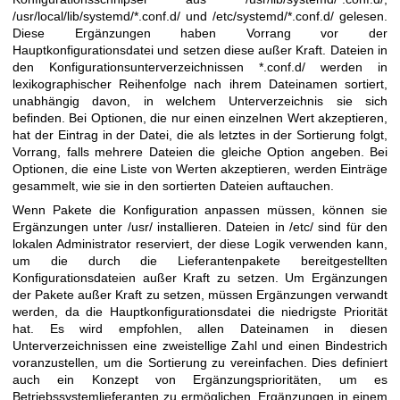
/usr/local/lib/systemd/*.conf.d/ und /etc/systemd/*.conf.d/ gelesen.
Diese Ergänzungen haben Vorrang vor der
Hauptkonfigurationsdatei und setzen diese außer Kraft. Dateien in
den Konfigurationsunterverzeichnissen *.conf.d/ werden in
lexikographischer Reihenfolge nach ihrem Dateinamen sortiert,
unabhängig davon, in welchem Unterverzeichnis sie sich
befinden. Bei Optionen, die nur einen einzelnen Wert akzeptieren,
hat der Eintrag in der Datei, die als letztes in der Sortierung folgt,
Vorrang, falls mehrere Dateien die gleiche Option angeben. Bei
Optionen, die eine Liste von Werten akzeptieren, werden Einträge
gesammelt, wie sie in den sortierten Dateien auftauchen.
Wenn Pakete die Konfiguration anpassen müssen, können sie
Ergänzungen unter /usr/ installieren. Dateien in /etc/ sind für den
lokalen Administrator reserviert, der diese Logik verwenden kann,
um die durch die Lieferantenpakete bereitgestellten
Konfigurationsdateien außer Kraft zu setzen. Um Ergänzungen
der Pakete außer Kraft zu setzen, müssen Ergänzungen verwandt
werden, da die Hauptkonfigurationsdatei die niedrigste Priorität
hat. Es wird empfohlen, allen Dateinamen in diesen
Unterverzeichnissen eine zweistellige Zahl und einen Bindestrich
voranzustellen, um die Sortierung zu vereinfachen. Dies definiert
auch ein Konzept von Ergänzungsprioritäten, um es
Betriebssystemlieferanten zu ermöglichen, Ergänzungen in einem