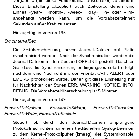
Vorgabe 0 (die diese Funktionalität ausschaltet) zu ändern.
Diese Einstellung akzeptiert auch Zeitwerte, denen eine
Einheit »year«, »month«, »week«, »day«, »h« oder » m«
angehängt werden kann, um die Vorgabezeiteinheit
Sekunden außer Kraft zu setzen.
Hinzugefügt in Version 195.
SyncIntervalSec=
Die Zeitüberschreitung, bevor Journal-Dateien auf Platte
synchronisiert werden. Nach der Synchronisation werden die
Journal-Dateien in den Zustand OFFLINE gestellt. Beachten
Sie, dass die Synchronisierung bedingungslos sofort erfolgt,
nachdem eine Nachricht mit der Priorität CRIT, ALERT oder
EMERG protokolliert wurde. Daher gilt diese Einstellung nur
für Nachrichten der Stufen ERR, WARNING, NOTICE, INFO,
DEBUG. Die Vorgabezeitüberschreitung ist 5 Minuten.
Hinzugefügt in Version 199.
ForwardToSyslog=
,
ForwardToKMsg=
,
ForwardToConsole=
,
ForwardToWall=
,
ForwardToSocket=
Steuert, ob durch den Journal-Daemon empfangene
Protokollnachrichten an einen traditionellen Syslog-Daemon,
zu dem Kernel-Protokollpuffer (kmesg), der Systemkonsole,