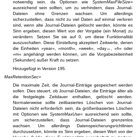
notwendig sein, da Optionen wie
SystemMaxFileSize=
ausreichend sein sollten, um zu verhindern, dass Journal-
Dateien ohne Grenzen wachsen. Um allerdings
sicherzustellen, dass nicht zu viel Daten auf einmal verloren
sind, wenn alte Journal-Dateien gelöscht werden, könnte es
Sinn ergeben, diesen Wert von der Vorgabe (ein Monat) zu
verändern. Setzen Sie sie auf 0, um diese Funktionalität
auszuschalten. Diese Einstellung akzeptiert Zeitwerte, denen
die Einheiten »year«, »month«, »week«, »day↔, »h« oder
»m« angehängt werden können, um die Vorgabezeiteinheit
(Sekunden) außer Kraft zu setzen.
Hinzugefügt in Version 195.
MaxRetentionSec=
Die maximale Zeit, die Journal-Einträge gespeichert werden
sollen. Dies steuert, ob Journal-Dateien, die Einträge älter als
die festgelegte Zeitdauer enthalten, gelöscht werden.
Normalerweise sollte zeitbasiertes Löschen von Journal-
Dateien nicht erforderlich sein, da größenbasiertes Löschen
mit Optionen wie
SystemMaxUse=
ausreichend sein sollte,
um sicherzustellen, dass Journal-Dateien grenzenlos
wachsen. Um allerdings Datenspeicherungsrichtlinien
durchzusetzen, könnte es Sinn ergeben, diesen Wert von der