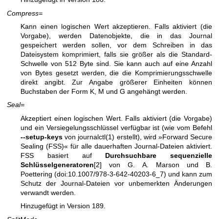
Compress=
Kann einen logischen Wert akzeptieren. Falls aktiviert (die
Vorgabe), werden Datenobjekte, die in das Journal
gespeichert werden sollen, vor dem Schreiben in das
Dateisystem komprimiert, falls sie größer als die Standard-
Schwelle von 512 Byte sind. Sie kann auch auf eine Anzahl
von Bytes gesetzt werden, die die Komprimierungsschwelle
direkt angibt. Zur Angabe größerer Einheiten können
Buchstaben der Form K, M und G angehängt werden.
Seal=
Akzeptiert einen logischen Wert. Falls aktiviert (die Vorgabe)
und ein Versiegelungsschlüssel verfügbar ist (wie vom Befehl
--setup-keys
von
journalctl(1)
erstellt), wird »Forward Secure
Sealing (FSS)« für alle dauerhaften Journal-Dateien aktiviert.
FSS basiert auf
Durchsuchbare sequenzielle
Schlüsselgeneratoren
[2] von G. A. Marson und B.
Poettering (doi:10.1007/978-3-642-40203-6_7) und kann zum
Schutz der Journal-Dateien vor unbemerkten Änderungen
verwandt werden.
Hinzugefügt in Version 189.