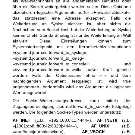
als Wall-Nachrichten an alle angemeldeten Benutzer oder
über ein Socket weitergeleitet werden sollen. Diese Optionen
akzeptieren logische Argumente außer »ForwardToSocket«,
das stattdessen eine Adresse akzeptiert. Falls die
Weiterleitung an Syslog aktiviert ist, aber nichts die
Nachrichten vom Socket liest, hat die Weiterleitung an Syslog
keinen Effekt. Standardmäßig ist nur die Weiterleitung an Wall
aktiviert. Diese Einstellungen können zum
Systemstartzeitpunkt mit den Kernelbefehlzeilenoptionen
»systemd.journald.forward_to_syslog«,
»systemd.journald.forward_to_kmsg«,
»systemd.journald.forward_to_console« und
»systemd.journald.forward_to_wall« außer Kraft gesetzt
werden. Falls der Optionsname ohne »=« und dem
nachfolgenden Argument festgelegt ist, wird true
angenommen. Andernfalls wird das Argument als logischer
Wert ausgewertet.
Die Socket-Weiterleitungsadresse kann mittels der
Zugangsberechtigung »journal.forward_to_socket« festgelegt
werden. Die folgenden Socket-Typen werden unterstützt:
AF_INET
(z.B. »192.168.0.11:4444«),
AF_INET6
(z.B.
»[2001:db8::ff00:42:8329]:4444«),
AF_UNIX
(z.B.
»/run/host/journal/socket«),
AF_VSOCK
(z.B.