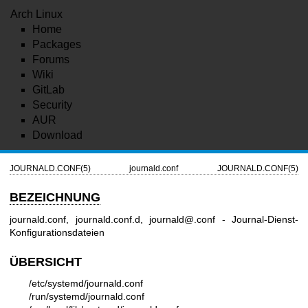
Arch Linux
Home
Packages
Forums
Wiki
GitLab
Security
AUR
Download
JOURNALD.CONF(5)
journald.conf
JOURNALD.CONF(5)
BEZEICHNUNG
journald.conf, journald.conf.d, journald@.conf - Journal-Dienst-
Konfigurationsdateien
ÜBERSICHT
/etc/systemd/journald.conf
/run/systemd/journald.conf