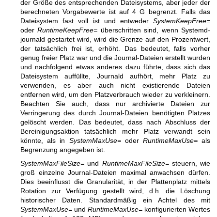
der Größe des entsprechenden Dateisystems, aber jeder der
berechneten Vorgabewerte ist auf 4 G begrenzt. Falls das
Dateisystem fast voll ist und entweder
SystemKeepFree=
oder
RuntimeKeepFree=
überschritten sind, wenn Systemd-
journald gestartet wird, wird die Grenze auf den Prozentwert,
der tatsächlich frei ist, erhöht. Das bedeutet, falls vorher
genug freier Platz war und die Journal-Dateien erstellt wurden
und nachfolgend etwas anderes dazu führte, dass sich das
Dateisystem auffüllte, Journald aufhört, mehr Platz zu
verwenden, es aber auch nicht existierende Dateien
entfernen wird, um den Platzverbrauch wieder zu verkleinern.
Beachten Sie auch, dass nur archivierte Dateien zur
Verringerung des durch Journal-Dateien benötigten Platzes
gelöscht werden. Das bedeutet, dass nach Abschluss der
Bereinigungsaktion tatsächlich mehr Platz verwandt sein
könnte, als in
SystemMaxUse=
oder
RuntimeMaxUse=
als
Begrenzung angegeben ist.
SystemMaxFileSize=
und
RuntimeMaxFileSize=
steuern, wie
groß einzelne Journal-Dateien maximal anwachsen dürfen.
Dies beeinflusst die Granularität, in der Plattenplatz mittels
Rotation zur Verfügung gestellt wird, d.h. die Löschung
historischer Daten. Standardmäßig ein Achtel des mit
SystemMaxUse=
und
RuntimeMaxUse=
konfigurierten Wertes