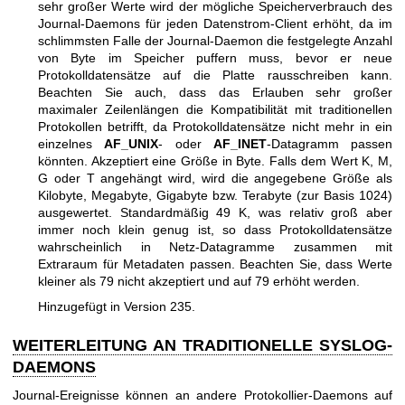
sehr großer Werte wird der mögliche Speicherverbrauch des
Journal-Daemons für jeden Datenstrom-Client erhöht, da im
schlimmsten Falle der Journal-Daemon die festgelegte Anzahl
von Byte im Speicher puffern muss, bevor er neue
Protokolldatensätze auf die Platte rausschreiben kann.
Beachten Sie auch, dass das Erlauben sehr großer
maximaler Zeilenlängen die Kompatibilität mit traditionellen
Protokollen betrifft, da Protokolldatensätze nicht mehr in ein
einzelnes
AF_UNIX
- oder
AF_INET
-Datagramm passen
könnten. Akzeptiert eine Größe in Byte. Falls dem Wert K, M,
G oder T angehängt wird, wird die angegebene Größe als
Kilobyte, Megabyte, Gigabyte bzw. Terabyte (zur Basis 1024)
ausgewertet. Standardmäßig 49 K, was relativ groß aber
immer noch klein genug ist, so dass Protokolldatensätze
wahrscheinlich in Netz-Datagramme zusammen mit
Extraraum für Metadaten passen. Beachten Sie, dass Werte
kleiner als 79 nicht akzeptiert und auf 79 erhöht werden.
Hinzugefügt in Version 235.
WEITERLEITUNG AN TRADITIONELLE SYSLOG-
DAEMONS
Journal-Ereignisse können an andere Protokollier-Daemons auf