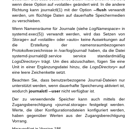
wenn diese Option auf »volatile« geändert wird. In die andere
Richtung kann
journalctl(1)
mit der Option
--flush
verwandt
werden, um flüchtige Daten auf dauerhafte Speichermedien
zu verschieben.
Wenn Namensräume für Journale (siehe
LogNamespace=
in
systemd.exec(5)
) verwandt werden, wird das Setzen von
Storage=
auf »volatile« oder »auto« keine Auswirkungen auf
die Erstellung der namensraumbezogenen
Protokollverzeichnisse in /var/log/journal/ haben, da die Datei
systemd-journald@.service service standardmäßig
LogsDirectory=
trägt. Um dies abzuschalten, fügen Sie eine
Unit in einer Ergänzungsdatei hinzu, die
LogsDirectory=
auf
eine leere Zeichenkette setzt.
Beachten Sie, dass benutzerbezogene Journal-Dateien nur
unterstützt werden, wenn dauerhafte Speicherung aktiviert ist,
wodurch
journalctl --user
nicht verfügbar ist.
Der zu verwendende Speicher kann auch mittels der
Zugangsberechtigung »journal.storage« festgelegt werden.
Werte, die über Konfigurationsdateien konfiguriert werden,
haben gegenüber Werten aus der Zugangsberechtigung
Vorrang.
Hinzugefügt in Version 186.