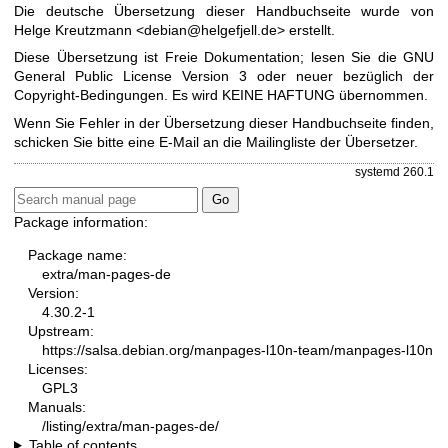
Die deutsche Übersetzung dieser Handbuchseite wurde von
Helge Kreutzmann <debian@helgefjell.de> erstellt.
Diese Übersetzung ist Freie Dokumentation; lesen Sie die
GNU
General Public License Version 3
oder neuer bezüglich der
Copyright-Bedingungen. Es wird KEINE HAFTUNG übernommen.
Wenn Sie Fehler in der Übersetzung dieser Handbuchseite finden,
schicken Sie bitte eine E-Mail an die
Mailingliste der Übersetzer
.
systemd 260.1
Package information:
Package name:
extra/man-pages-de
Version:
4.30.2-1
Upstream:
https://salsa.debian.org/manpages-l10n-team/manpages-l10n
Licenses:
GPL3
Manuals:
/listing/extra/man-pages-de/
Table of contents