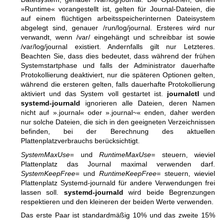
»Runtime« vorangestellt ist, gelten für Journal-Dateien, die
auf einem flüchtigen arbeitsspeicherinternen Dateisystem
abgelegt sind, genauer /run/log/journal. Ersteres wird nur
verwandt, wenn /var/ eingehängt und schreibbar ist sowie
/var/log/journal existiert. Andernfalls gilt nur Letzteres.
Beachten Sie, dass dies bedeutet, dass während der frühen
Systemstartphase und falls der Administrator dauerhafte
Protokollierung deaktiviert, nur die späteren Optionen gelten,
während die ersteren gelten, falls dauerhafte Protokollierung
aktiviert und das System voll gestartet ist.
journalctl
und
systemd-journald
ignorieren alle Dateien, deren Namen
nicht auf ».journal« oder ».journal~« enden, daher werden
nur solche Dateien, die sich in den geeigneten Verzeichnissen
befinden, bei der Berechnung des aktuellen
Plattenplatzverbrauchs berücksichtigt.
SystemMaxUse=
und
RuntimeMaxUse=
steuern, wieviel
Plattenplatz das Journal maximal verwenden darf.
SystemKeepFree=
und
RuntimeKeepFree=
steuern, wieviel
Plattenplatz Systemd-journald für andere Verwendungen frei
lassen soll.
systemd-journald
wird beide Begrenzungen
respektieren und den kleineren der beiden Werte verwenden.
Das erste Paar ist standardmäßig 10% und das zweite 15%