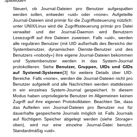
SplitMode=
Steuert, ob Journal-Dateien pro Benutzer aufgespalten
werden sollen, entweder »uid« oder »none«. Aufgeteilte
Journal-Dateien sind primär für die Zugriffssteuerung nützlich:
unter UNIX/Linux wird die Zugriffssteuerung primär pro Datei
verwaltet und der Journal-Daemon wird Benutzern
Lesezugriff auf ihre Dateien zuweisen. Falls »uid«, werden
alle regulären Benutzer (mit UID außerhalb des Bereichs der
Systembenutzer, dynamischen Dienste-Benutzer und des
Benutzers »nobody«) ihre eigene Journal-Dateien bekommen
und Systembenutzer werden in das System-Journal
protokollieren. Siehe
Benutzer, Gruppen, UIDs und GIDs
auf Systemd-Systemen
[3] für weitere Details über UID-
Bereiche. Falls »none«, werden die Journal-Dateien nicht pro
Benutzer aufgeteilt und alle Nachrichten werden stattdessen
in ein einzelnes System-Journal gespeichert. In diesem
Modus haben unprivilegierte Benutzer im Allgemeinen keinen
Zugriff auf ihre eigenen Protokolldaten. Beachten Sie, dass
das Aufteilen von Journal-Dateien pro Benutzer nur für
dauerhafte gespeicherte Journals möglich ist. Falls Journals
auf flüchtigem Speicher abgelegt werden (siehe
Storage=
oben), wird nur eine einzelne Journal-Datei benutzt.
Standardmäßig »uid«.