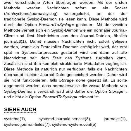
zwei verschiedene Arten übertragen werden. Mit der ersten
Methode werden Nachrichten sofort an ein Socket
(/run/systemd/journal/syslog) weitergeleitet, an der der
traditionelle Syslog-Daemon sie lesen kann. Diese Methode wird
durch die Option
ForwardToSyslog=
gesteuert. Mit der zweiten
Methode verhält sich ein Syslog-Demon wie ein normaler Journal-
Client und liest Nachrichten aus den Journal-Dateien, ähnlich
journalctl(1)
. Damit müssen Nachrichten nicht sofort gelesen
werden, womit ein Protokollier-Daemon ermöglicht wird, der erst
spät im Systemstartprozess gestartet wird und dann auf alle
Nachrichten seit dem Start des Systems zugreifen kann.
Zusätzlich sind ihm komplett-strukturierte Metadaten zugänglich.
Diese Methode ist natürlich nur verfügbar, falls die Nachrichten
überhaupt in einer Journal-Datei gespeichert werden. Daher wird
sie nicht funktionieren, falls
Storage=none
gesetzt ist. Es sollte
angemerkt werden, dass normalerweise die
zweite
Methode von
Syslog-Daemons verwandt wird und daher die Option
Storage=
,
und nicht die Option
ForwardToSyslog=
relevant ist.
SIEHE AUCH
systemd(1)
,
systemd-journald.service(8)
,
journalctl(1)
,
systemd.journal-fields(7)
,
systemd-system.conf(5)