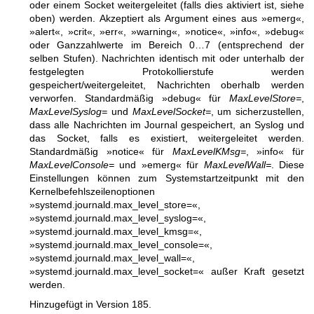
oder einem Socket weitergeleitet (falls dies aktiviert ist, siehe
oben) werden. Akzeptiert als Argument eines aus »emerg«,
»alert«, »crit«, »err«, »warning«, »notice«, »info«, »debug«
oder Ganzzahlwerte im Bereich 0…7 (entsprechend der
selben Stufen). Nachrichten identisch mit oder unterhalb der
festgelegten Protokollierstufe werden
gespeichert/weitergeleitet, Nachrichten oberhalb werden
verworfen. Standardmäßig »debug« für
MaxLevelStore=
,
MaxLevelSyslog=
und
MaxLevelSocket=
, um sicherzustellen,
dass alle Nachrichten im Journal gespeichert, an Syslog und
das Socket, falls es existiert, weitergeleitet werden.
Standardmäßig »notice« für
MaxLevelKMsg=
, »info« für
MaxLevelConsole=
und »emerg« für
MaxLevelWall=
. Diese
Einstellungen können zum Systemstartzeitpunkt mit den
Kernelbefehlszeilenoptionen
»systemd.journald.max_level_store=«,
»systemd.journald.max_level_syslog=«,
»systemd.journald.max_level_kmsg=«,
»systemd.journald.max_level_console=«,
»systemd.journald.max_level_wall=«,
»systemd.journald.max_level_socket=« außer Kraft gesetzt
werden.
Hinzugefügt in Version 185.