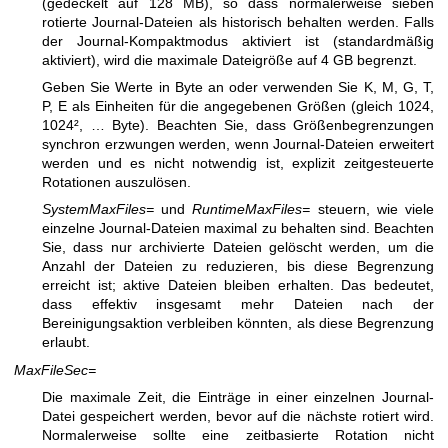
(gedeckelt auf 128 MB), so dass normalerweise sieben
rotierte Journal-Dateien als historisch behalten werden. Falls
der Journal-Kompaktmodus aktiviert ist (standardmäßig
aktiviert), wird die maximale Dateigröße auf 4 GB begrenzt.
Geben Sie Werte in Byte an oder verwenden Sie K, M, G, T,
P, E als Einheiten für die angegebenen Größen (gleich 1024,
1024², … Byte). Beachten Sie, dass Größenbegrenzungen
synchron erzwungen werden, wenn Journal-Dateien erweitert
werden und es nicht notwendig ist, explizit zeitgesteuerte
Rotationen auszulösen.
SystemMaxFiles=
und
RuntimeMaxFiles=
steuern, wie viele
einzelne Journal-Dateien maximal zu behalten sind. Beachten
Sie, dass nur archivierte Dateien gelöscht werden, um die
Anzahl der Dateien zu reduzieren, bis diese Begrenzung
erreicht ist; aktive Dateien bleiben erhalten. Das bedeutet,
dass effektiv insgesamt mehr Dateien nach der
Bereinigungsaktion verbleiben könnten, als diese Begrenzung
erlaubt.
MaxFileSec=
Die maximale Zeit, die Einträge in einer einzelnen Journal-
Datei gespeichert werden, bevor auf die nächste rotiert wird.
Normalerweise sollte eine zeitbasierte Rotation nicht