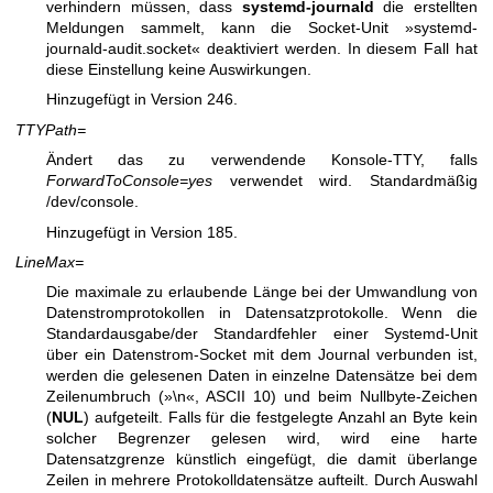
verhindern müssen, dass
systemd-journald
die erstellten
Meldungen sammelt, kann die Socket-Unit »systemd-
journald-audit.socket« deaktiviert werden. In diesem Fall hat
diese Einstellung keine Auswirkungen.
Hinzugefügt in Version 246.
TTYPath=
Ändert das zu verwendende Konsole-TTY, falls
ForwardToConsole=yes
verwendet wird. Standardmäßig
/dev/console.
Hinzugefügt in Version 185.
LineMax=
Die maximale zu erlaubende Länge bei der Umwandlung von
Datenstromprotokollen in Datensatzprotokolle. Wenn die
Standardausgabe/der Standardfehler einer Systemd-Unit
über ein Datenstrom-Socket mit dem Journal verbunden ist,
werden die gelesenen Daten in einzelne Datensätze bei dem
Zeilenumbruch (»\n«, ASCII 10) und beim Nullbyte-Zeichen
(
NUL
) aufgeteilt. Falls für die festgelegte Anzahl an Byte kein
solcher Begrenzer gelesen wird, wird eine harte
Datensatzgrenze künstlich eingefügt, die damit überlange
Zeilen in mehrere Protokolldatensätze aufteilt. Durch Auswahl