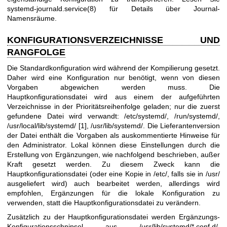
systemd-journald.service(8)
für Details über Journal-
Namensräume.
KONFIGURATIONSVERZEICHNISSE UND
RANGFOLGE
Die Standardkonfiguration wird während der Kompilierung gesetzt.
Daher wird eine Konfiguration nur benötigt, wenn von diesen
Vorgaben abgewichen werden muss. Die
Hauptkonfigurationsdatei wird aus einem der aufgeführten
Verzeichnisse in der Prioritätsreihenfolge geladen; nur die zuerst
gefundene Datei wird verwandt: /etc/systemd/, /run/systemd/,
/usr/local/lib/systemd/ [1], /usr/lib/systemd/. Die Lieferantenversion
der Datei enthält die Vorgaben als auskommentierte Hinweise für
den Administrator. Lokal können diese Einstellungen durch die
Erstellung von Ergänzungen, wie nachfolgend beschrieben, außer
Kraft gesetzt werden. Zu diesem Zweck kann die
Hauptkonfigurationsdatei (oder eine Kopie in /etc/, falls sie in /usr/
ausgeliefert wird) auch bearbeitet werden, allerdings wird
empfohlen, Ergänzungen für die lokale Konfiguration zu
verwenden, statt die Hauptkonfigurationsdatei zu verändern.
Zusätzlich zu der Hauptkonfigurationsdatei werden Ergänzungs-
Konfigurationsschnipsel aus /usr/lib/systemd/*.conf.d/,