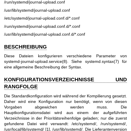
/run/systemd/journal-upload.conf
/usr/lib/systemd/journal-upload.conf
/etc/systemd/journal-upload.conf.d/*.conf
/run/systemd/journal-upload.conf.d/*.conf
/usr/lib/systemd/journal-upload.conf.d/*.conf
BESCHREIBUNG
Diese Dateien konfigurieren verschiedene Parameter von
systemd-journal-upload.service(8)
. Siehe
systemd.syntax(7)
für
eine allgemeine Beschreibung der Syntax.
KONFIGURATIONSVERZEICHNISSE UND
RANGFOLGE
Die Standardkonfiguration wird während der Kompilierung gesetzt.
Daher wird eine Konfiguration nur benötigt, wenn von diesen
Vorgaben abgewichen werden muss. Die
Hauptkonfigurationsdatei wird aus einem der aufgeführten
Verzeichnisse in der Prioritätsreihenfolge geladen; nur die zuerst
gefundene Datei wird verwandt: /etc/systemd/, /run/systemd/,
/usr/local/lib/systemd/ [1], /usr/lib/systemd/. Die Lieferantenversion