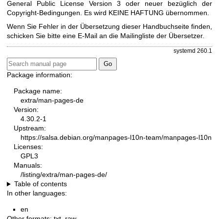
General Public License Version 3
oder neuer bezüglich der
Copyright-Bedingungen. Es wird KEINE HAFTUNG übernommen.
Wenn Sie Fehler in der Übersetzung dieser Handbuchseite finden,
schicken Sie bitte eine E-Mail an die
Mailingliste der Übersetzer
.
systemd 260.1
Package information:
Package name:
extra/man-pages-de
Version:
4.30.2-1
Upstream:
https://salsa.debian.org/manpages-l10n-team/manpages-l10n
Licenses:
GPL3
Manuals:
/listing/extra/man-pages-de/
Table of contents
In other languages:
en
Other formats:
txt
,
raw