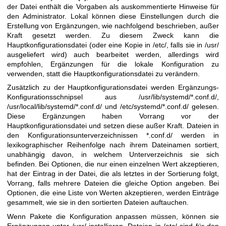
der Datei enthält die Vorgaben als auskommentierte Hinweise für
den Administrator. Lokal können diese Einstellungen durch die
Erstellung von Ergänzungen, wie nachfolgend beschrieben, außer
Kraft gesetzt werden. Zu diesem Zweck kann die
Hauptkonfigurationsdatei (oder eine Kopie in /etc/, falls sie in /usr/
ausgeliefert wird) auch bearbeitet werden, allerdings wird
empfohlen, Ergänzungen für die lokale Konfiguration zu
verwenden, statt die Hauptkonfigurationsdatei zu verändern.
Zusätzlich zu der Hauptkonfigurationsdatei werden Ergänzungs-
Konfigurationsschnipsel aus /usr/lib/systemd/*.conf.d/,
/usr/local/lib/systemd/*.conf.d/ und /etc/systemd/*.conf.d/ gelesen.
Diese Ergänzungen haben Vorrang vor der
Hauptkonfigurationsdatei und setzen diese außer Kraft. Dateien in
den Konfigurationsunterverzeichnissen *.conf.d/ werden in
lexikographischer Reihenfolge nach ihrem Dateinamen sortiert,
unabhängig davon, in welchem Unterverzeichnis sie sich
befinden. Bei Optionen, die nur einen einzelnen Wert akzeptieren,
hat der Eintrag in der Datei, die als letztes in der Sortierung folgt,
Vorrang, falls mehrere Dateien die gleiche Option angeben. Bei
Optionen, die eine Liste von Werten akzeptieren, werden Einträge
gesammelt, wie sie in den sortierten Dateien auftauchen.
Wenn Pakete die Konfiguration anpassen müssen, können sie
Ergänzungen unter /usr/ installieren. Dateien in /etc/ sind für den