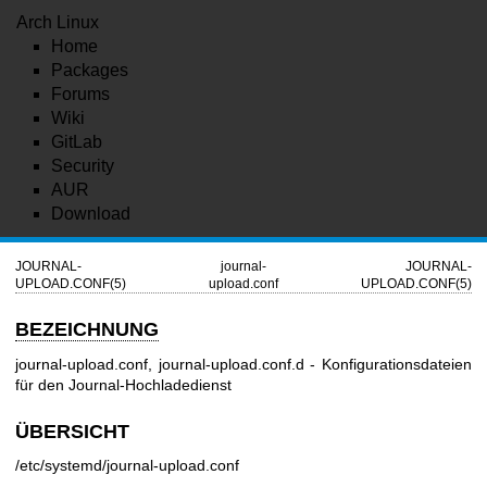
Arch Linux
Home
Packages
Forums
Wiki
GitLab
Security
AUR
Download
JOURNAL-
journal-
JOURNAL-
UPLOAD.CONF(5)
upload.conf
UPLOAD.CONF(5)
BEZEICHNUNG
journal-upload.conf, journal-upload.conf.d - Konfigurationsdateien
für den Journal-Hochladedienst
ÜBERSICHT
/etc/systemd/journal-upload.conf