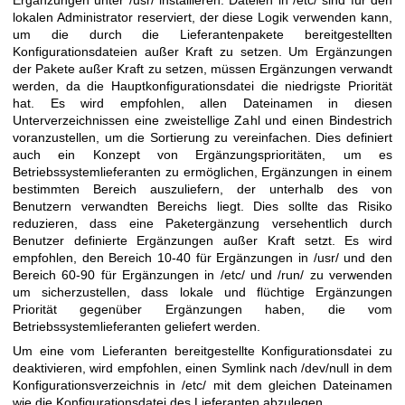
lokalen Administrator reserviert, der diese Logik verwenden kann,
um die durch die Lieferantenpakete bereitgestellten
Konfigurationsdateien außer Kraft zu setzen. Um Ergänzungen
der Pakete außer Kraft zu setzen, müssen Ergänzungen verwandt
werden, da die Hauptkonfigurationsdatei die niedrigste Priorität
hat. Es wird empfohlen, allen Dateinamen in diesen
Unterverzeichnissen eine zweistellige Zahl und einen Bindestrich
voranzustellen, um die Sortierung zu vereinfachen. Dies definiert
auch ein Konzept von Ergänzungsprioritäten, um es
Betriebssystemlieferanten zu ermöglichen, Ergänzungen in einem
bestimmten Bereich auszuliefern, der unterhalb des von
Benutzern verwandten Bereichs liegt. Dies sollte das Risiko
reduzieren, dass eine Paketergänzung versehentlich durch
Benutzer definierte Ergänzungen außer Kraft setzt. Es wird
empfohlen, den Bereich 10-40 für Ergänzungen in /usr/ und den
Bereich 60-90 für Ergänzungen in /etc/ und /run/ zu verwenden
um sicherzustellen, dass lokale und flüchtige Ergänzungen
Priorität gegenüber Ergänzungen haben, die vom
Betriebssystemlieferanten geliefert werden.
Um eine vom Lieferanten bereitgestellte Konfigurationsdatei zu
deaktivieren, wird empfohlen, einen Symlink nach /dev/null in dem
Konfigurationsverzeichnis in /etc/ mit dem gleichen Dateinamen
wie die Konfigurationsdatei des Lieferanten abzulegen.