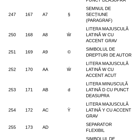
PUNCT DEASUPRA
SEMNUL DE
247
167
A7
§
SECȚIUNE
(PARAGRAF)
LITERA MAJUSCULĂ
250
168
A8
Ẁ
LATINĂ W CU
ACCENT GRAV
SIMBOLUL DE
251
169
A9
©
DREPTURI DE AUTOR
LITERA MAJUSCULĂ
252
170
AA
Ẃ
LATINĂ W CU
ACCENT ACUT
LITERA MINUSCULĂ
253
171
AB
ḋ
LATINĂ D CU PUNCT
DEASUPRA
LITERA MAJUSCULĂ
254
172
AC
Ỳ
LATINĂ Y CU ACCENT
GRAV
SEPARATOR
255
173
AD
FLEXIBIL
SIMBOLUL DE