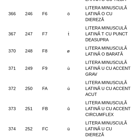
LITERA MINUSCULĂ
366
246
F6
ö
LATINĂ O CU
DIEREZĂ
LITERA MINUSCULĂ
367
247
F7
ṫ
LATINĂ T CU PUNCT
DEASUPRA
LITERA MINUSCULĂ
370
248
F8
ø
LATINĂ O BARATĂ
LITERA MINUSCULĂ
371
249
F9
ù
LATINĂ U CU ACCENT
GRAV
LITERA MINUSCULĂ
372
250
FA
ú
LATINĂ U CU ACCENT
ACUT
LITERA MINUSCULĂ
373
251
FB
û
LATINĂ U CU ACCENT
CIRCUMFLEX
LITERA MINUSCULĂ
374
252
FC
ü
LATINĂ U CU
DIEREZĂ