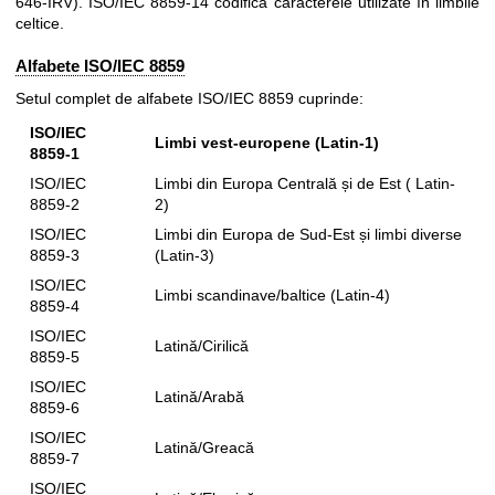
646-IRV). ISO/IEC 8859-14 codifică caracterele utilizate în limbile
celtice.
Alfabete ISO/IEC 8859
Setul complet de alfabete ISO/IEC 8859 cuprinde:
ISO/IEC
Limbi vest-europene (Latin-1)
8859-1
ISO/IEC
Limbi din Europa Centrală și de Est ( Latin-
8859-2
2)
ISO/IEC
Limbi din Europa de Sud-Est și limbi diverse
8859-3
(Latin-3)
ISO/IEC
Limbi scandinave/baltice (Latin-4)
8859-4
ISO/IEC
Latină/Cirilică
8859-5
ISO/IEC
Latină/Arabă
8859-6
ISO/IEC
Latină/Greacă
8859-7
ISO/IEC