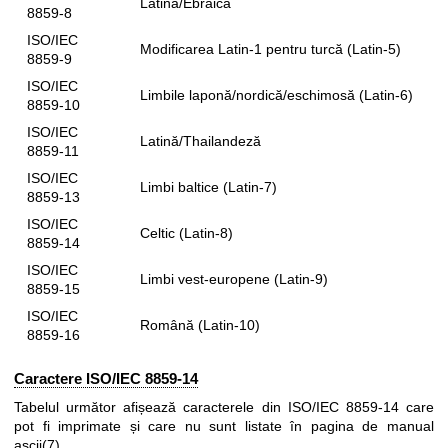
Latină/Ebraică
8859-8
ISO/IEC
Modificarea Latin-1 pentru turcă (Latin-5)
8859-9
ISO/IEC
Limbile laponă/nordică/eschimosă (Latin-6)
8859-10
ISO/IEC
Latină/Thailandeză
8859-11
ISO/IEC
Limbi baltice (Latin-7)
8859-13
ISO/IEC
Celtic (Latin-8)
8859-14
ISO/IEC
Limbi vest-europene (Latin-9)
8859-15
ISO/IEC
Română (Latin-10)
8859-16
Caractere ISO/IEC 8859-14
Tabelul următor afișează caracterele din ISO/IEC 8859-14 care
pot fi imprimate și care nu sunt listate în pagina de manual
ascii(7)
.