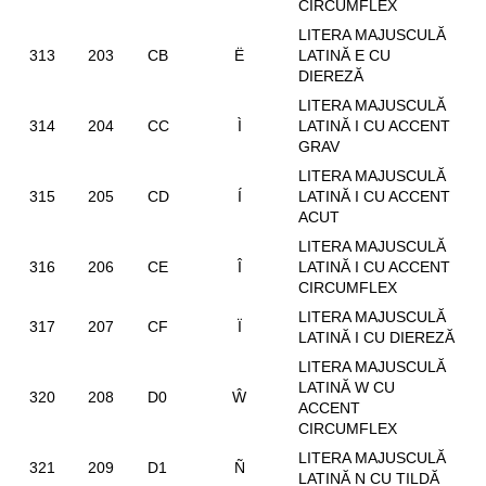
CIRCUMFLEX
LITERA MAJUSCULĂ
313
203
CB
Ë
LATINĂ E CU
DIEREZĂ
LITERA MAJUSCULĂ
314
204
CC
Ì
LATINĂ I CU ACCENT
GRAV
LITERA MAJUSCULĂ
315
205
CD
Í
LATINĂ I CU ACCENT
ACUT
LITERA MAJUSCULĂ
316
206
CE
Î
LATINĂ I CU ACCENT
CIRCUMFLEX
LITERA MAJUSCULĂ
317
207
CF
Ï
LATINĂ I CU DIEREZĂ
LITERA MAJUSCULĂ
LATINĂ W CU
320
208
D0
Ŵ
ACCENT
CIRCUMFLEX
LITERA MAJUSCULĂ
321
209
D1
Ñ
LATINĂ N CU TILDĂ