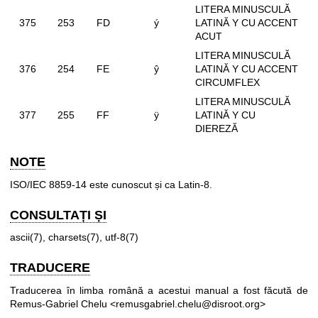
LITERA MINUSCULĂ
375
253
FD
ý
LATINĂ Y CU ACCENT
ACUT
LITERA MINUSCULĂ
376
254
FE
ŷ
LATINĂ Y CU ACCENT
CIRCUMFLEX
LITERA MINUSCULĂ
377
255
FF
ÿ
LATINĂ Y CU
DIEREZĂ
NOTE
ISO/IEC 8859-14 este cunoscut și ca Latin-8.
CONSULTAȚI ȘI
ascii(7)
,
charsets(7)
,
utf-8(7)
TRADUCERE
Traducerea în limba română a acestui manual a fost făcută de
Remus-Gabriel Chelu <remusgabriel.chelu@disroot.org>