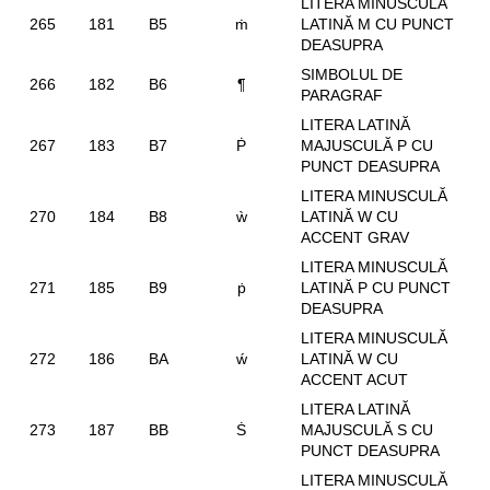
LITERA MINUSCULĂ
265
181
B5
ṁ
LATINĂ M CU PUNCT
DEASUPRA
SIMBOLUL DE
266
182
B6
¶
PARAGRAF
LITERA LATINĂ
267
183
B7
Ṗ
MAJUSCULĂ P CU
PUNCT DEASUPRA
LITERA MINUSCULĂ
270
184
B8
ẁ
LATINĂ W CU
ACCENT GRAV
LITERA MINUSCULĂ
271
185
B9
ṗ
LATINĂ P CU PUNCT
DEASUPRA
LITERA MINUSCULĂ
272
186
BA
ẃ
LATINĂ W CU
ACCENT ACUT
LITERA LATINĂ
273
187
BB
Ṡ
MAJUSCULĂ S CU
PUNCT DEASUPRA
LITERA MINUSCULĂ