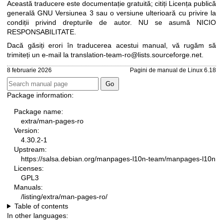
Această traducere este documentație gratuită; citiți
Licența publică
generală GNU Versiunea 3
sau o versiune ulterioară cu privire la
condiții privind drepturile de autor. NU se asumă NICIO
RESPONSABILITATE.
Dacă găsiți erori în traducerea acestui manual, vă rugăm să
trimiteți un e-mail la
translation-team-ro@lists.sourceforge.net
.
8 februarie 2026
Pagini de manual de Linux 6.18
Package information:
Package name:
extra/man-pages-ro
Version:
4.30.2-1
Upstream:
https://salsa.debian.org/manpages-l10n-team/manpages-l10n
Licenses:
GPL3
Manuals:
/listing/extra/man-pages-ro/
Table of contents
In other languages: