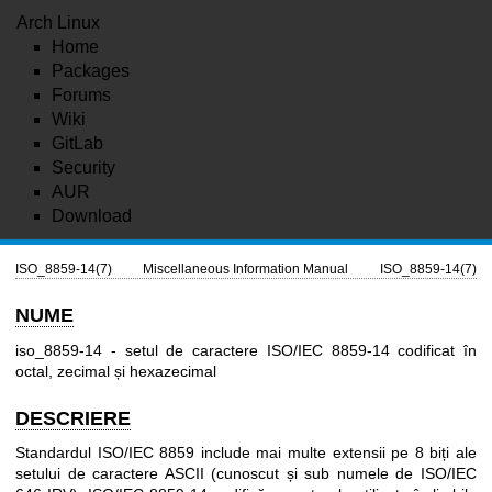
Arch Linux
Home
Packages
Forums
Wiki
GitLab
Security
AUR
Download
ISO_8859-14(7)
Miscellaneous Information Manual
ISO_8859-14(7)
NUME
iso_8859-14 - setul de caractere ISO/IEC 8859-14 codificat în
octal, zecimal și hexazecimal
DESCRIERE
Standardul ISO/IEC 8859 include mai multe extensii pe 8 biți ale
setului de caractere ASCII (cunoscut și sub numele de ISO/IEC