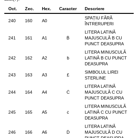
Oct.
Zec.
Hex.
Caracter
Descriere
SPAȚIU FĂRĂ
240
160
A0
ÎNTRERUPERI
LITERA LATINĂ
241
161
A1
Ḃ
MAJUSCULĂ B CU
PUNCT DEASUPRA
LITERA MINUSCULĂ
242
162
A2
ḃ
LATINĂ B CU PUNCT
DEASUPRA
SIMBOLUL LIREI
243
163
A3
£
STERLINE
LITERA LATINĂ
244
164
A4
Ċ
MAJUSCULĂ C CU
PUNCT DEASUPRA
LITERA MINUSCULĂ
245
165
A5
ċ
LATINĂ C CU PUNCT
DEASUPRA
LITERA LATINĂ
246
166
A6
Ḋ
MAJUSCULĂ D CU