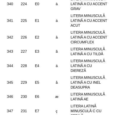
340
224
E0
à
LATINĂ A CU ACCENT
GRAV
LITERA MINUSCULĂ
341
225
E1
á
LATINĂ A CU ACCENT
ACUT
LITERA MINUSCULĂ
342
226
E2
â
LATINĂ A CU ACCENT
CIRCUMFLEX
LITERA MINUSCULĂ
343
227
E3
ã
LATINĂ A CU TILDĂ
LITERA MINUSCULĂ
344
228
E4
ä
LATINĂ A CU
DIEREZĂ
LITERA MINUSCULĂ
345
229
E5
å
LATINĂ A CU INEL
DEASUPRA
LITERA MINUSCULĂ
346
230
E6
æ
LATINĂ AE
LITERA LATINĂ
347
231
E7
ç
MINUSCULĂ C CU