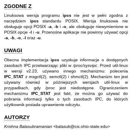
ZGODNE Z
Linuksowa wersja programu
ipcs
nie jest w pełni zgodna z
narzędziem
ipcs
standardu POSIX. Wersja linuksowa nie
obsługuje opcji POSIX
-a
,
-b
i
-o
, ale obsługuje niewymienione w
POSIX opcje
-l
i
-u
. Przenośne aplikacje nie powinny używać opcji
-a
,
-b
,
-o
,
-l
oraz
-u
.
UWAGI
Obecna implementacja
ipcs
uzyskuje informacje o dostępnych
zasobach IPC przetwarzając pliki w
/proc/sysvipc
. Przed util-linux
w wersji v2.23, używano innego mechanizmu: polecenia
IPC_STAT
z
msgctl(2)
,
semctl(2)
i
shmctl(2)
. Mechanizm ten jest
używany również w późniejszych wersjach util-linux w
przypadkach, gdy
/proc
jest niedostępne. Ograniczeniem
mechanizmu
IPC_STAT
jest fakt, że można go używać do
pobrania informacji tylko o tych zasobach IPC, do których
użytkownik posiada uprawnienie odczytu.
AUTORZY
Krishna Balasubramanian
<balasub@cis.ohio-state.edu>