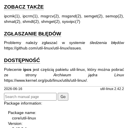
ZOBACZ TAKŻE
ipcmk(1)
,
ipcrm(1)
,
msgrcv(2)
,
msgsnd(2)
,
semget(2)
,
semop(2)
,
shmat(2)
,
shmdt(2)
,
shmget(2)
,
sysvipc(7)
ZGŁASZANIE BŁĘDÓW
Problemy należy zgłaszać w
systemie śledzenia błędów
https://github.com/util-linux/util-linux/issues
.
DOSTĘPNOŚĆ
Polecenie
ipcs
jest częścią pakietu util-linux, który można pobrać
ze strony
Archiwum jądra Linux
https://www.kernel.org/pub/linux/utils/util-linux/
.
2026-06-16
util-linux 2.42.2
Package information:
Package name:
core/util-linux
Version: