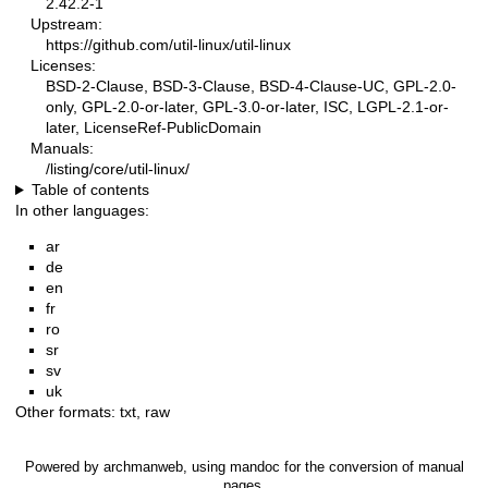
2.42.2-1
Upstream:
https://github.com/util-linux/util-linux
Licenses:
BSD-2-Clause, BSD-3-Clause, BSD-4-Clause-UC, GPL-2.0-
only, GPL-2.0-or-later, GPL-3.0-or-later, ISC, LGPL-2.1-or-
later, LicenseRef-PublicDomain
Manuals:
/listing/core/util-linux/
Table of contents
In other languages:
ar
de
en
fr
ro
sr
sv
uk
Other formats:
txt
,
raw
Powered by
archmanweb
, using
mandoc
for the conversion of manual
pages.