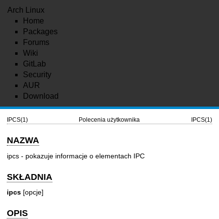
Arch Linux
Home
Packages
Forums
Wiki
GitLab
Security
AUR
Download
IPCS(1)
Polecenia użytkownika
IPCS(1)
NAZWA
ipcs - pokazuje informacje o elementach IPC
SKŁADNIA
ipcs
[opcje]
OPIS