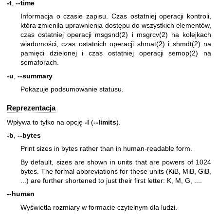
-t
,
--time
Informacja o czasie zapisu. Czas ostatniej operacji kontroli,
która zmieniła uprawnienia dostępu do wszystkich elementów,
czas ostatniej operacji
msgsnd(2)
i
msgrcv(2)
na kolejkach
wiadomości, czas ostatnich operacji
shmat(2)
i
shmdt(2)
na
pamięci dzielonej i czas ostatniej operacji
semop(2)
na
semaforach.
-u
,
--summary
Pokazuje podsumowanie statusu.
Reprezentacja
Wpływa to tylko na opcję
-l
(
--limits
).
-b
,
--bytes
Print sizes in bytes rather than in human-readable form.
By default, sizes are shown in units that are powers of 1024
bytes. The formal abbreviations for these units (KiB, MiB, GiB,
...) are further shortened to just their first letter: K, M, G, ....
--human
Wyświetla rozmiary w formacie czytelnym dla ludzi.