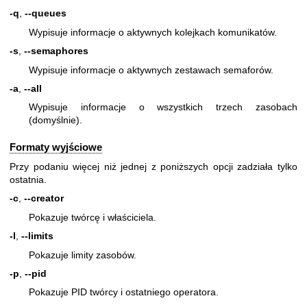
-q
,
--queues
Wypisuje informacje o aktywnych kolejkach komunikatów.
-s
,
--semaphores
Wypisuje informacje o aktywnych zestawach semaforów.
-a
,
--all
Wypisuje informacje o wszystkich trzech zasobach
(domyślnie).
Formaty wyjściowe
Przy podaniu więcej niż jednej z poniższych opcji zadziała tylko
ostatnia.
-c
,
--creator
Pokazuje twórcę i właściciela.
-l
,
--limits
Pokazuje limity zasobów.
-p
,
--pid
Pokazuje PID twórcy i ostatniego operatora.