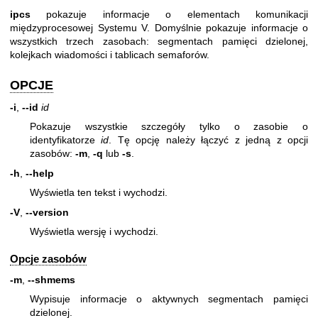
ipcs
pokazuje informacje o elementach komunikacji
międzyprocesowej Systemu V. Domyślnie pokazuje informacje o
wszystkich trzech zasobach: segmentach pamięci dzielonej,
kolejkach wiadomości i tablicach semaforów.
OPCJE
-i
,
--id
id
Pokazuje wszystkie szczegóły tylko o zasobie o
identyfikatorze
id
. Tę opcję należy łączyć z jedną z opcji
zasobów:
-m
,
-q
lub
-s
.
-h
,
--help
Wyświetla ten tekst i wychodzi.
-V
,
--version
Wyświetla wersję i wychodzi.
Opcje zasobów
-m
,
--shmems
Wypisuje informacje o aktywnych segmentach pamięci
dzielonej.