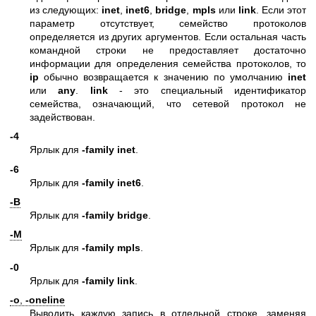
из следующих:
inet
,
inet6
,
bridge
,
mpls
или
link
. Если этот
параметр отсутствует, семейство протоколов
определяется из других аргументов. Если остальная часть
командной строки не предоставляет достаточно
информации для определения семейства протоколов, то
ip
обычно возвращается к значению по умолчанию
inet
или
any
.
link
- это специальный идентификатор
семейства, означающий, что сетевой протокол не
задействован.
-4
Ярлык для
-family inet
.
-6
Ярлык для
-family inet6
.
-B
Ярлык для
-family bridge
.
-M
Ярлык для
-family mpls
.
-0
Ярлык для
-family link
.
-o
,
-oneline
Выводить каждую запись в отдельной строке, заменяя