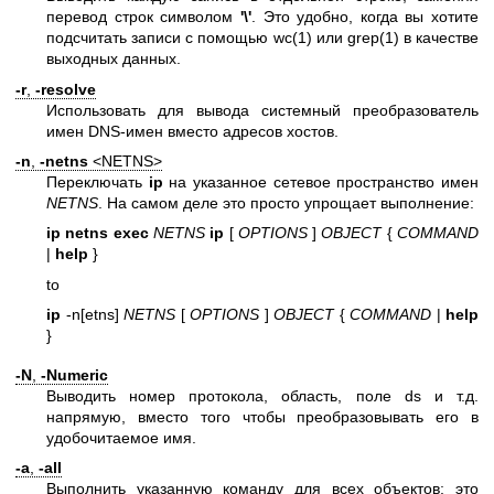
перевод строк символом
'\'
. Это удобно, когда вы хотите
подсчитать записи с помощью
wc(1)
или
grep(1)
в качестве
выходных данных.
-r
,
-resolve
Использовать для вывода системный преобразователь
имен DNS-имен вместо адресов хостов.
-n
,
-netns
<NETNS>
Переключать
ip
на указанное сетевое пространство имен
NETNS
. На самом деле это просто упрощает выполнение:
ip netns exec
NETNS
ip
[
OPTIONS
]
OBJECT
{
COMMAND
|
help
}
to
ip
-n[etns]
NETNS
[
OPTIONS
]
OBJECT
{
COMMAND
|
help
}
-N
,
-Numeric
Выводить номер протокола, область, поле ds и т.д.
напрямую, вместо того чтобы преобразовывать его в
удобочитаемое имя.
-a
,
-all
Выполнить указанную команду для всех объектов; это