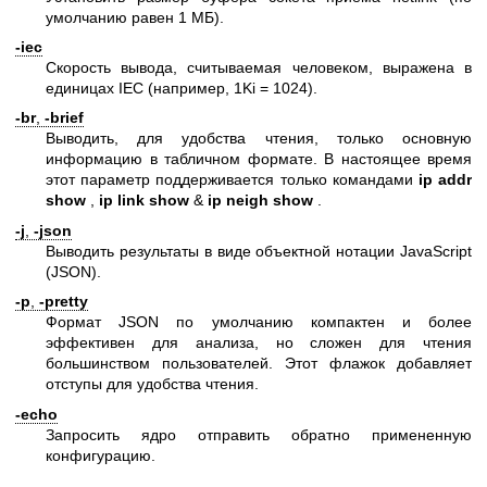
умолчанию равен 1 МБ).
-iec
Скорость вывода, считываемая человеком, выражена в
единицах IEC (например, 1Ki = 1024).
-br
,
-brief
Выводить, для удобства чтения, только основную
информацию в табличном формате. В настоящее время
этот параметр поддерживается только командами
ip addr
show
,
ip link show
&
ip neigh show
.
-j
,
-json
Выводить результаты в виде объектной нотации JavaScript
(JSON).
-p
,
-pretty
Формат JSON по умолчанию компактен и более
эффективен для анализа, но сложен для чтения
большинством пользователей. Этот флажок добавляет
отступы для удобства чтения.
-echo
Запросить ядро отправить обратно примененную
конфигурацию.