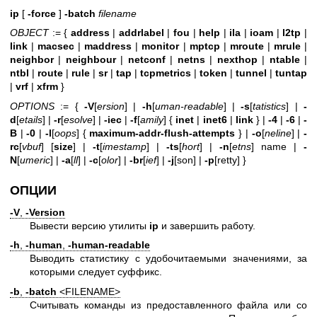
ip
[
-force
]
-batch
filename
OBJECT
:= {
address
|
addrlabel
|
fou
|
help
|
ila
|
ioam
|
l2tp
|
link
|
macsec
|
maddress
|
monitor
|
mptcp
|
mroute
|
mrule
|
neighbor
|
neighbour
|
netconf
|
netns
|
nexthop
|
ntable
|
ntbl
|
route
|
rule
|
sr
|
tap
|
tcpmetrics
|
token
|
tunnel
|
tuntap
|
vrf
|
xfrm
}
OPTIONS
:= {
-V
[
ersion
] |
-h
[
uman-readable
] |
-s
[
tatistics
] |
-
d
[
etails
] |
-r
[
esolve
] |
-iec
|
-f
[
amily
] {
inet
|
inet6
|
link
} |
-4
|
-6
|
-
B
|
-0
|
-l
[
oops
] {
maximum-addr-flush-attempts
} |
-o
[
neline
] |
-
rc
[
vbuf
] [
size
] |
-t
[
imestamp
] |
-ts
[
hort
] |
-n
[
etns
] name |
-
N
[
umeric
] |
-a
[
ll
] |
-c
[
olor
] |
-br
[
ief
] |
-j
[son] |
-p
[retty] }
ОПЦИИ
-V
,
-Version
Вывести версию утилиты
ip
и завершить работу.
-h
,
-human
,
-human-readable
Выводить статистику с удобочитаемыми значениями, за
которыми следует суффикс.
-b
,
-batch
<FILENAME>
Считывать команды из предоставленного файла или со