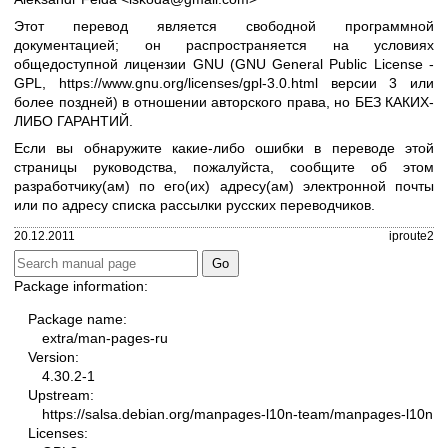
Этот перевод является свободной программной
документацией; он распространяется на условиях
общедоступной лицензии GNU (GNU General Public License -
GPL,
https://www.gnu.org/licenses/gpl-3.0.html
версии 3 или
более поздней) в отношении авторского права, но БЕЗ КАКИХ-
ЛИБО ГАРАНТИЙ.
Если вы обнаружите какие-либо ошибки в переводе этой
страницы руководства, пожалуйста, сообщите об этом
разработчику(ам) по его(их) адресу(ам) электронной почты
или по адресу
списка рассылки русских переводчиков
.
20.12.2011
iproute2
Package information:
Package name:
extra/man-pages-ru
Version:
4.30.2-1
Upstream:
https://salsa.debian.org/manpages-l10n-team/manpages-l10n
Licenses: