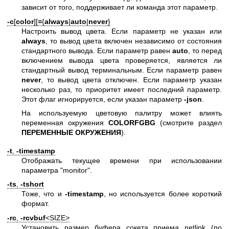
зависит от того, поддерживает ли команда этот параметр.
-c
[
color
][
=
{
always
|
auto
|
never
}
Настроить вывод цвета. Если параметр не указан или
always
, то вывод цвета включен независимо от состояния
стандартного вывода. Если параметр равен
auto
, то перед
включением вывода цвета проверяется, является ли
стандартный вывод терминальным. Если параметр равен
never
, то вывод цвета отключен. Если параметр указан
несколько раз, то приоритет имеет последний параметр.
Этот флаг игнорируется, если указан параметр
-json
.
На используемую цветовую палитру может влиять
переменная окружения
COLORFGBG
(смотрите раздел
ПЕРЕМЕННЫЕ ОКРУЖЕНИЯ
).
-t
,
-timestamp
Отображать текущее времени при использовании
параметра "monitor".
-ts
,
-tshort
Тоже, что и
-timestamp
, но используется более короткий
формат.
-rc
,
-rcvbuf
<SIZE>
Установить размер буфера сокета приема netlink (по