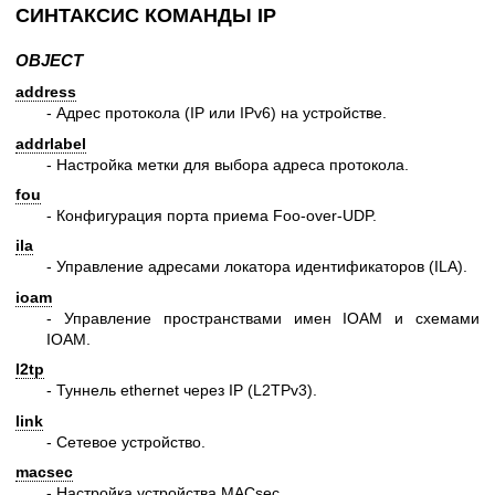
СИНТАКСИС КОМАНДЫ IP
OBJECT
address
- Адрес протокола (IP или IPv6) на устройстве.
addrlabel
- Настройка метки для выбора адреса протокола.
fou
- Конфигурация порта приема Foo-over-UDP.
ila
- Управление адресами локатора идентификаторов (ILA).
ioam
- Управление пространствами имен IOAM и схемами
IOAM.
l2tp
- Туннель ethernet через IP (L2TPv3).
link
- Сетевое устройство.
macsec
- Настройка устройства MACsec.