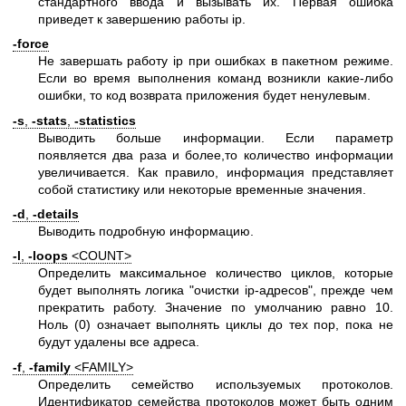
стандартного ввода и вызывать их. Первая ошибка
приведет к завершению работы ip.
-force
Не завершать работу ip при ошибках в пакетном режиме.
Если во время выполнения команд возникли какие-либо
ошибки, то код возврата приложения будет ненулевым.
-s
,
-stats
,
-statistics
Выводить больше информации. Если параметр
появляется два раза и более,то количество информации
увеличивается. Как правило, информация представляет
собой статистику или некоторые временные значения.
-d
,
-details
Выводить подробную информацию.
-l
,
-loops
<COUNT>
Определить максимальное количество циклов, которые
будет выполнять логика "очистки ip-адресов", прежде чем
прекратить работу. Значение по умолчанию равно 10.
Ноль (0) означает выполнять циклы до тех пор, пока не
будут удалены все адреса.
-f
,
-family
<FAMILY>
Определить семейство используемых протоколов.
Идентификатор семейства протоколов может быть одним