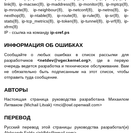
link(8)
,
ip-macsec(8)
,
ip-maddress(8)
,
ip-monitor(8)
,
ip-mptcp(8)
,
ip-mroute(8)
,
ip-neighbour(8)
,
ip-netconf(8)
,
ip-netns(8)
,
ip-
nexthop(8)
,
ip-ntable(8)
,
ip-route(8)
,
ip-rule(8)
,
ip-sr(8)
,
ip-
stats(8)
,
ip-tcp_metrics(8)
,
ip-token(8)
,
ip-tunnel(8)
,
ip-vrf(8)
,
ip-
xfrm(8)
IP - ссылка на команду
ip-cref.ps
ИНФОРМАЦИЯ ОБ ОШИБКАХ
Сообщайте о любых ошибках в список рассылки для
разработчиков
<netdev@vger.kernel.org>
, где в первую
очередь ведется разработка и техническое обслуживание. Вам
не обязательно быть подписанным на этот список, чтобы
отправить туда сообщение.
АВТОРЫ
Настоящая страница руководства разработана Михаилом
Литваком (Michail Litvak) <mci@owl.openwall.com>
ПЕРЕВОД
Русский перевод этой страницы руководства разработал(и)
Aleksandr Felda <isk8da@gmail.com>