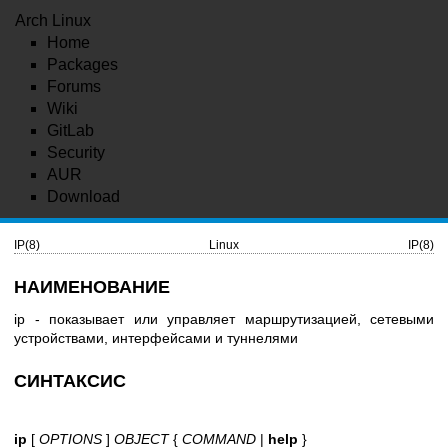
Arch Linux
Home
Packages
Forums
Wiki
GitLab
Security
AUR
Download
IP(8)
Linux
IP(8)
НАИМЕНОВАНИЕ
ip - показывает или управляет маршрутизацией, сетевыми
устройствами, интерфейсами и туннелями
СИНТАКСИС
ip
[
OPTIONS
]
OBJECT
{
COMMAND
|
help
}