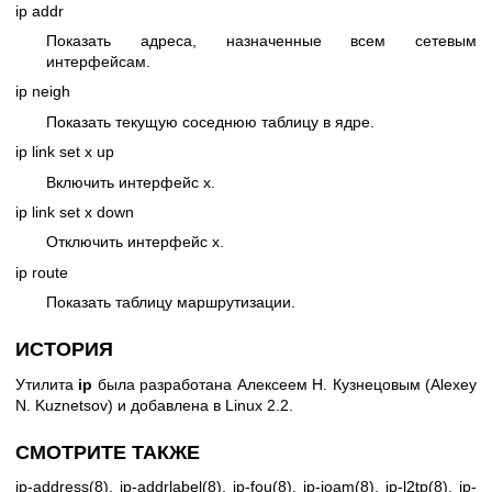
ip addr
Показать адреса, назначенные всем сетевым
интерфейсам.
ip neigh
Показать текущую соседнюю таблицу в ядре.
ip link set x up
Включить интерфейс x.
ip link set x down
Отключить интерфейс x.
ip route
Показать таблицу маршрутизации.
ИСТОРИЯ
Утилита
ip
была разработана Алексеем Н. Кузнецовым (Alexey
N. Kuznetsov) и добавлена в Linux 2.2.
СМОТРИТЕ ТАКЖЕ
ip-address(8)
,
ip-addrlabel(8)
,
ip-fou(8)
,
ip-ioam(8)
,
ip-l2tp(8)
,
ip-