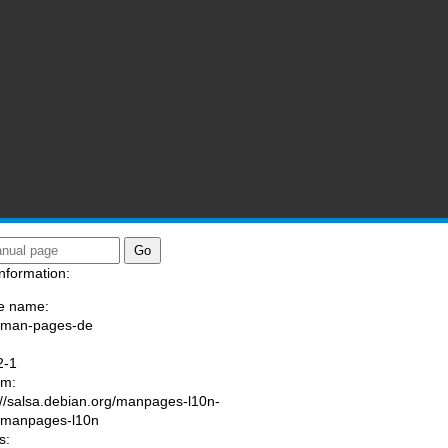
nformation:
e name:
/man-pages-de
:
2-1
am:
://salsa.debian.org/manpages-l10n-
/manpages-l10n
s: