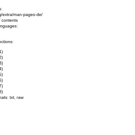
s:
ing/extra/man-pages-de/
f contents
languages:
ections:
1)
2)
3)
4)
5)
6)
7)
8)
mats:
txt
,
raw