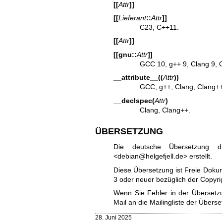
[[
Attr
]]
[[
Lieferant
::
Attr
]]
C23, C++11.
[[
Attr
]]
[[gnu::
Attr
]]
GCC 10, g++ 9, Clang 9, 
__attribute__((
Attr
))
GCC, g++, Clang, Clang+
__declspec(
Attr
)
Clang, Clang++.
ÜBERSETZUNG
Die deutsche Übersetzung d
<debian@helgefjell.de> erstellt.
Diese Übersetzung ist Freie Dokum
3
oder neuer bezüglich der Copy
Wenn Sie Fehler in der Übersetzu
Mail an die
Mailingliste der Überse
28. Juni 2025