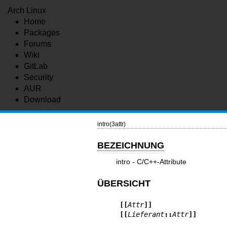
Arch Linux
Home
Packages
Forums
Wiki
GitLab
Security
AUR
Download
intro(3attr)
BEZEICHNUNG
intro - C/C++-Attribute
ÜBERSICHT
[[
Attr
]]
[[
Lieferant
::
Attr
]]