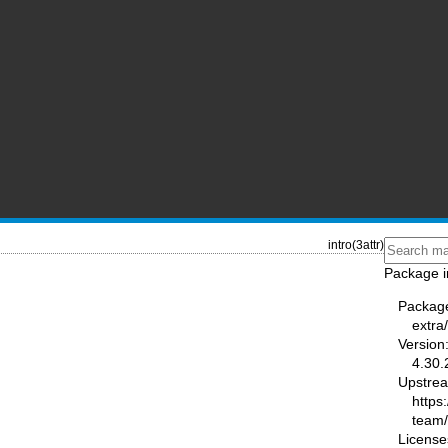
intro(3attr)
Package i
Packag
extra
Version
4.30.
Upstre
https
team
License