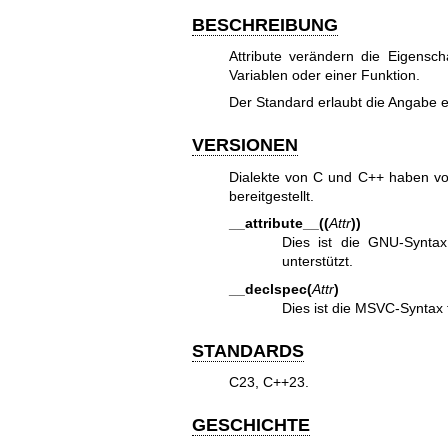
BESCHREIBUNG
Attribute verändern die Eigenscha
Variablen oder einer Funktion.
Der Standard erlaubt die Angabe 
VERSIONEN
Dialekte von C und C++ haben vo
bereitgestellt.
__attribute__((
Attr
))
Dies ist die GNU-Syntax
unterstützt.
__declspec(
Attr
)
Dies ist die MSVC-Syntax f
STANDARDS
C23, C++23.
GESCHICHTE