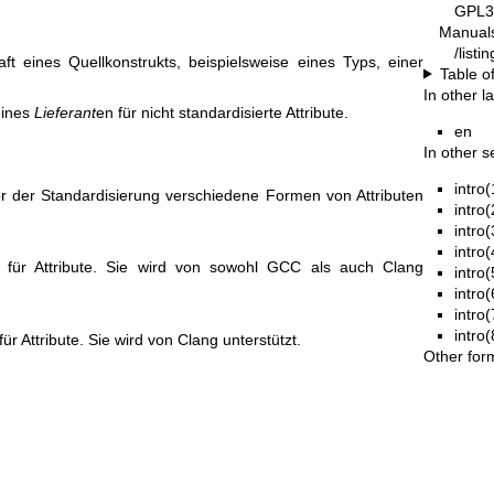
GPL3
Manual
/list
ft eines Quellkonstrukts, beispielsweise eines Typs, einer
Table o
In other 
eines
Lieferant
en für nicht standardisierte Attribute.
en
In other s
intro(
r der Standardisierung verschiedene Formen von Attributen
intro(
intro(
intro(
 für Attribute. Sie wird von sowohl GCC als auch Clang
intro(
intro(
intro(
intro(
ür Attribute. Sie wird von Clang unterstützt.
Other for