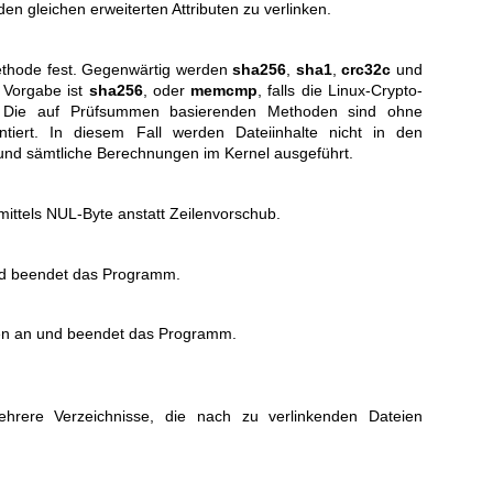
den gleichen erweiterten Attributen zu verlinken.
methode fest. Gegenwärtig werden
sha256
,
sha1
,
crc32c
und
e Vorgabe ist
sha256
, oder
memcmp
, falls die Linux-Crypto-
t. Die auf Prüfsummen basierenden Methoden sind ohne
tiert. In diesem Fall werden Dateiinhalte nicht in den
und sämtliche Berechnungen im Kernel ausgeführt.
mittels NUL-Byte anstatt Zeilenvorschub.
und beendet das Programm.
nen an und beendet das Programm.
hrere Verzeichnisse, die nach zu verlinkenden Dateien