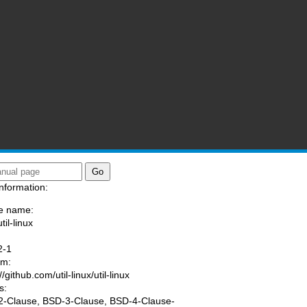
nformation:
e name:
til-linux
:
2-1
am:
//github.com/util-linux/util-linux
s:
-Clause, BSD-3-Clause, BSD-4-Clause-