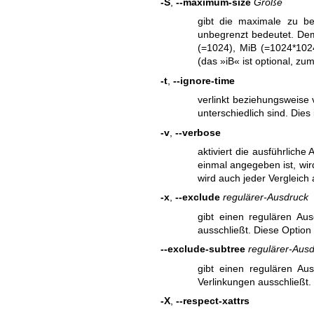
-S
,
--maximum-size
Größe
gibt die maximale zu be
unbegrenzt bedeutet. D
(=1024), MiB (=1024*1024
(das »iB« ist optional, zu
-t
,
--ignore-time
verlinkt beziehungsweise 
unterschiedlich sind. Dies
-v
,
--verbose
aktiviert die ausführliche
einmal angegeben ist, wir
wird auch jeder Vergleich 
-x
,
--exclude
regulärer-Ausdruck
gibt einen regulären Au
ausschließt. Diese Optio
--exclude-subtree
regulärer-Aus
gibt einen regulären Au
Verlinkungen ausschließt
-X
,
--respect-xattrs