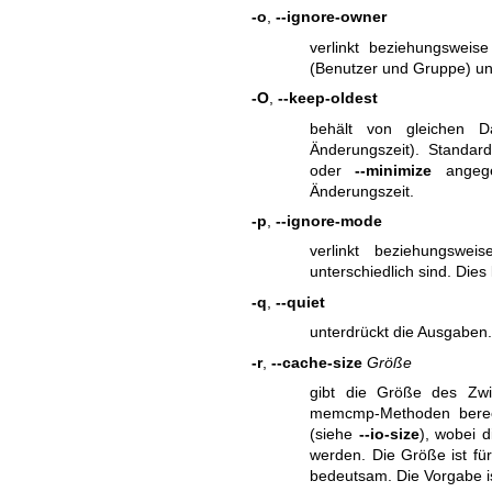
-o
,
--ignore-owner
verlinkt beziehungsweis
(Benutzer und Gruppe) unt
-O
,
--keep-oldest
behält von gleichen Da
Änderungszeit). Standar
oder
--minimize
angege
Änderungszeit.
-p
,
--ignore-mode
verlinkt beziehungswe
unterschiedlich sind. Die
-q
,
--quiet
unterdrückt die Ausgaben
-r
,
--cache-size
Größe
gibt die Größe des Zwi
memcmp-Methoden berech
(siehe
--io-size
), wobei 
werden. Die Größe ist fü
bedeutsam. Die Vorgabe i