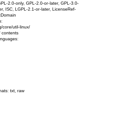
PL-2.0-only, GPL-2.0-or-later, GPL-3.0-
ter, ISC, LGPL-2.1-or-later, LicenseRef-
icDomain
s:
ng/core/util-linux/
f contents
languages:
mats:
txt
,
raw