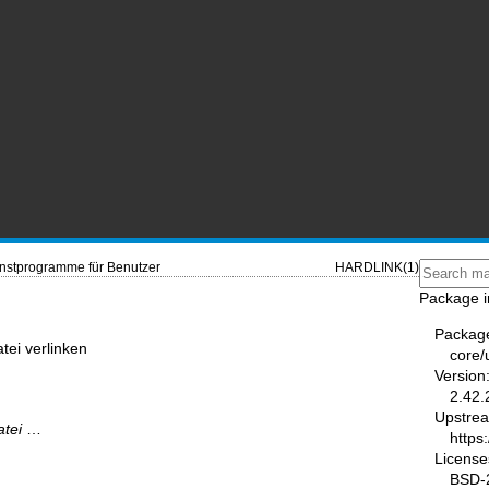
nstprogramme für Benutzer
HARDLINK(1)
Package i
Packag
tei verlinken
core/u
Version
2.42.
Upstre
atei
…
https:
License
BSD-2