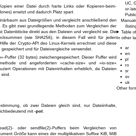
UC, G
opien einer Datei durch harte Links oder Kopieren-beim-
or-la
lones) ersetzt und dadurch Platz spart.
Publ
Binärbaum aus Dateigrößen und vergleicht anschließend den
Manual
e. Es gibt zwei grundlegende Methoden zum Vergleichen der
/listi
st Datenblöcke direkt aus den Dateien und vergleicht sie. Die
Table o
ecksummen (wie SHA256); in diesem Fall wird für jeden
In other 
ilfe der Crypto-API des Linux-Kernels errechnet und diese
ar
espeichert und für Dateivergleiche verwendet.
en
o«-Puffer (32 bytes) zwischengespeichert. Dieser Puffer wird
pl
methode und angeforderten »cache-size« und »io-size«
ro
uziert Operationen mit Dateninhalten erheblich, da Dateien
sr
 sind.
sv
uk
Other for
estimmung, ob zwei Dateien gleich sind, nur Dateiinhalte,
leichbedeutend mit
-pot
.
ead(2)
- oder
sendfile(2)
-Puffers beim Vergleichen von
rgument
Größe
kann eines der multiplikativen Suffixe KiB, MiB