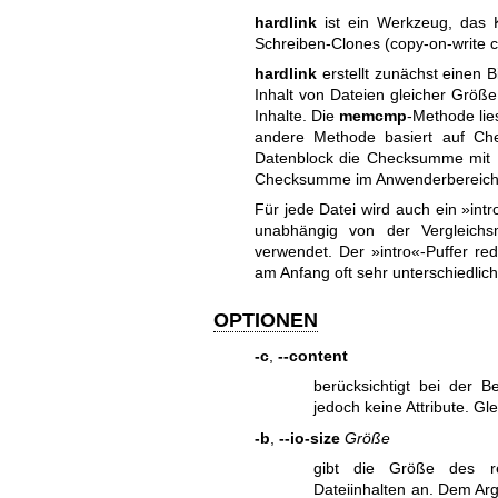
hardlink
ist ein Werkzeug, das K
Schreiben-Clones (copy-on-write c
hardlink
erstellt zunächst einen 
Inhalt von Dateien gleicher Größ
Inhalte. Die
memcmp
-Methode lie
andere Methode basiert auf Ch
Datenblock die Checksumme mit H
Checksumme im Anwenderbereich g
Für jede Datei wird auch ein »intr
unabhängig von der Vergleichs
verwendet. Der »intro«-Puffer red
am Anfang oft sehr unterschiedlich
OPTIONEN
-c
,
--content
berücksichtigt bei der B
jedoch keine Attribute. G
-b
,
--io-size
Größe
gibt die Größe des
r
Dateiinhalten an. Dem A