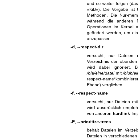
und so weiter folgen (das
»KiB«). Die Vorgabe is
Methoden. Die Nur-memc
während die anderen M
Operationen im Kernel 
geändert werden, um ei
anzupassen.
-d
,
--respect-dir
versucht, nur Dateien 
Verzeichnis der oberste
wird dabei ignoriert. B
/bla/eine/datei
mit
/blub/ei
respect-name*kombiniere
Ebene) verglichen.
-f
,
--respect-name
versucht, nur Dateien m
wird ausdrücklich empfoh
von anderen
hardlink
-Imp
-F
,
--prioritize-trees
behält Dateien im Verzei
Dateien in verschiedenen 