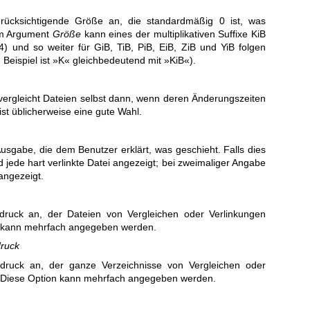
rücksichtigende Größe an, die standardmäßig 0 ist, was
em Argument
Größe
kann eines der multiplikativen Suffixe KiB
) und so weiter für GiB, TiB, PiB, EiB, ZiB und YiB folgen
m Beispiel ist »K« gleichbedeutend mit »KiB«).
vergleicht Dateien selbst dann, wenn deren Änderungszeiten
 ist üblicherweise eine gute Wahl.
 Ausgabe, die dem Benutzer erklärt, was geschieht. Falls dies
d jede hart verlinkte Datei angezeigt; bei zweimaliger Angabe
angezeigt.
sdruck an, der Dateien von Vergleichen oder Verlinkungen
n kann mehrfach angegeben werden.
druck
sdruck an, der ganze Verzeichnisse von Vergleichen oder
. Diese Option kann mehrfach angegeben werden.