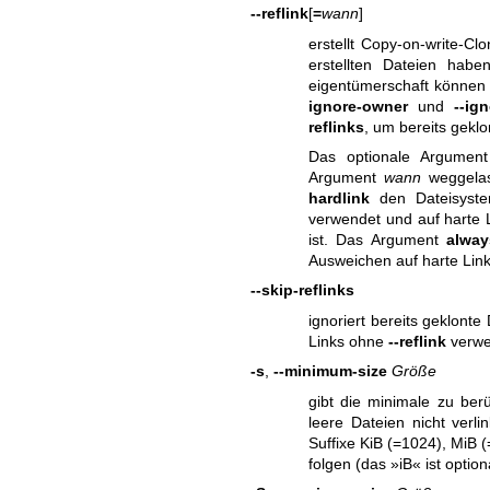
--reflink
[
=
wann
]
erstellt Copy-on-write-Cl
erstellten Dateien habe
eigentümerschaft können 
ignore-owner
und
--ig
reflinks
, um bereits geklo
Das optionale Argumen
Argument
wann
weggelas
hardlink
den Dateisyste
verwendet und auf harte L
ist. Das Argument
alway
Ausweichen auf harte Link
--skip-reflinks
ignoriert bereits geklonte
Links ohne
--reflink
verwe
-s
,
--minimum-size
Größe
gibt die minimale zu ber
leere Dateien nicht ver
Suffixe KiB (=1024), MiB (
folgen (das »iB« ist optio