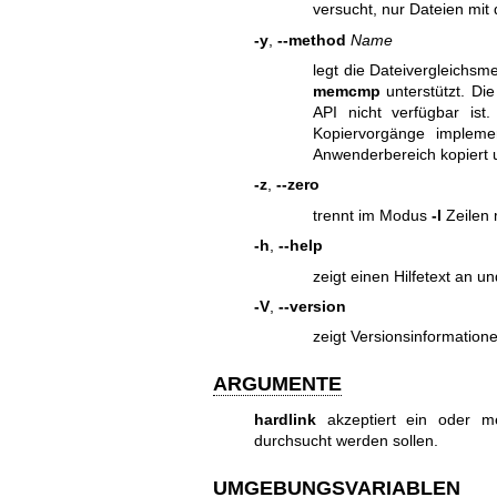
versucht, nur Dateien mit 
-y
,
--method
Name
legt die Dateivergleichs
memcmp
unterstützt. Di
API nicht verfügbar is
Kopiervorgänge implemen
Anwenderbereich kopiert 
-z
,
--zero
trennt im Modus
-l
Zeilen 
-h
,
--help
zeigt einen Hilfetext an 
-V
,
--version
zeigt Versionsinformatio
ARGUMENTE
hardlink
akzeptiert ein oder me
durchsucht werden sollen.
UMGEBUNGSVARIABLEN