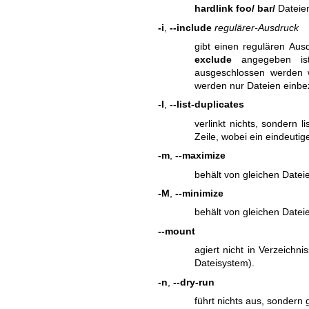
hardlink foo/ bar/
Dateien
-i
,
--include
regulärer-Ausdruck
gibt einen regulären Aus
exclude
angegeben ist
ausgeschlossen werden 
werden nur Dateien einbe
-l
,
--list-duplicates
verlinkt nichts, sondern l
Zeile, wobei ein eindeutig
-m
,
--maximize
behält von gleichen Dateie
-M
,
--minimize
behält von gleichen Dateie
--mount
agiert nicht in Verzeichn
Dateisystem).
-n
,
--dry-run
führt nichts aus, sondern