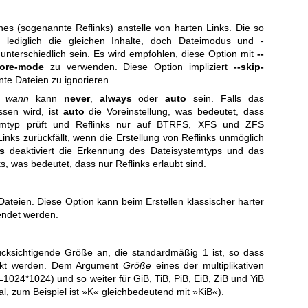
ones (sogenannte Reflinks) anstelle von harten Links. Die so
n lediglich die gleichen Inhalte, doch Dateimodus und -
unterschiedlich sein. Es wird empfohlen, diese Option mit
--
nore-mode
zu verwenden. Diese Option impliziert
--skip-
nte Dateien zu ignorieren.
t
wann
kann
never
,
always
oder
auto
sein. Falls das
sen wird, ist
auto
die Voreinstellung, was bedeutet, dass
mtyp prüft und Reflinks nur auf BTRFS, XFS und ZFS
inks zurückfällt, wenn die Erstellung von Reflinks unmöglich
s
deaktiviert die Erkennung des Dateisystemtyps und das
s, was bedeutet, dass nur Reflinks erlaubt sind.
 Dateien. Diese Option kann beim Erstellen klassischer harter
ndet werden.
ücksichtigende Größe an, die standardmäßig 1 ist, so dass
linkt werden. Dem Argument
Größe
eines der multiplikativen
=1024*1024) und so weiter für GiB, TiB, PiB, EiB, ZiB und YiB
nal, zum Beispiel ist »K« gleichbedeutend mit »KiB«).