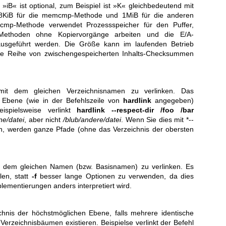
 »iB« ist optional, zum Beispiel ist »K« gleichbedeutend mit
t 8KiB für die memcmp-Methode und 1MiB für die anderen
mp-Methode verwendet Prozessspeicher für den Puffer,
ethoden ohne Kopiervorgänge arbeiten und die E/A-
ausgeführt werden. Die Größe kann im laufenden Betrieb
ne Reihe von zwischengespeicherten Inhalts-Checksummen
mit dem gleichen Verzeichnisnamen zu verlinken. Das
n Ebene (wie in der Befehlszeile von
hardlink
angegeben)
eispielsweise verlinkt
hardlink --respect-dir /foo /bar
ne/datei
, aber nicht
/blub/andere/datei
. Wenn Sie dies mit *--
n, werden ganze Pfade (ohne das Verzeichnis der obersten
it dem gleichen Namen (bzw. Basisnamen) zu verlinken. Es
len, statt
-f
besser lange Optionen zu verwenden, da dies
lementierungen anders interpretiert wird.
chnis der höchstmöglichen Ebene, falls mehrere identische
Verzeichnisbäumen existieren. Beispielse verlinkt der Befehl