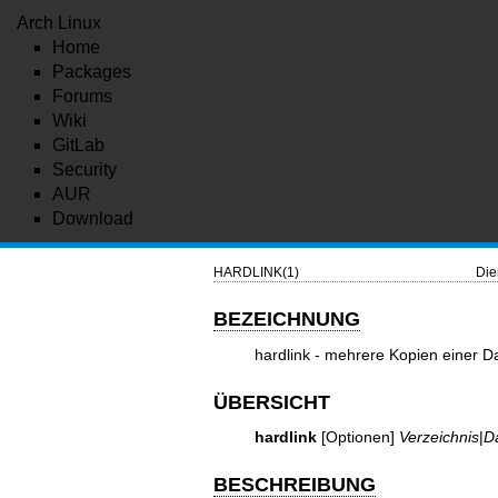
Arch Linux
Home
Packages
Forums
Wiki
GitLab
Security
AUR
Download
HARDLINK(1)
Die
BEZEICHNUNG
hardlink - mehrere Kopien einer Da
ÜBERSICHT
hardlink
[Optionen]
Verzeichnis
|
D
BESCHREIBUNG