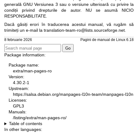
generală GNU Versiunea 3
sau o versiune ulterioară cu privire la
condiții privind drepturile de autor. NU se asumă NICIO
RESPONSABILITATE.
Dacă găsiți erori în traducerea acestui manual, vă rugăm să
trimiteți un e-mail la
translation-team-ro@lists.sourceforge.net
.
8 februarie 2026
Pagini de manual de Linux 6.18
Package information:
Package name:
extra/man-pages-ro
Version:
4.30.2-1
Upstream:
https://salsa.debian.org/manpages-l10n-team/manpages-l10n
Licenses:
GPL3
Manuals:
/listing/extra/man-pages-ro/
Table of contents
In other languages: