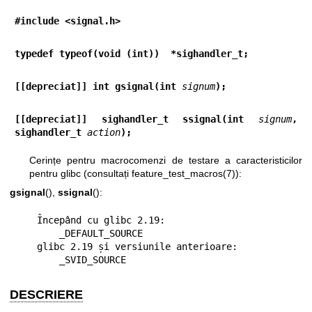
#include <signal.h>
typedef typeof(void (int))  *sighandler_t;
[[depreciat]] int gsignal(int 
signum
);
[[depreciat]] sighandler_t ssignal(int 
signum
, 
sighandler_t 
action
);
Cerințe pentru macrocomenzi de testare a caracteristicilor
pentru glibc (consultați
feature_test_macros(7)
):
gsignal
(),
ssignal
():
    Începând cu glibc 2.19:

        _DEFAULT_SOURCE

    glibc 2.19 și versiunile anterioare:

        _SVID_SOURCE
DESCRIERE