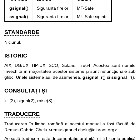
gsignal
()
Siguranța firelor
MT-Safe
ssignal
()
Siguranța firelor
MT-Safe sigintr
STANDARDE
Niciunul.
ISTORIC
AIX, DG/UX, HP-UX, SCO, Solaris, Tru64. Acestea sunt numite
învechite în majoritatea acestor sisteme și sunt nefuncționale sub
glibc. Unele sisteme au, de asemenea,
gsignal_r
() și
ssignal_r
().
CONSULTAȚI ȘI
kill(2)
,
signal(2)
,
raise(3)
TRADUCERE
Traducerea în limba română a acestui manual a fost făcută de
Remus-Gabriel Chelu <remusgabriel.chelu@disroot.org>
Această traducere este documentație gratuită; citiți
Licența publică