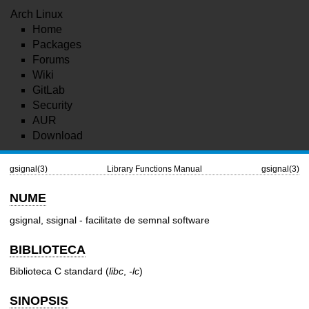
Arch Linux
Home
Packages
Forums
Wiki
GitLab
Security
AUR
Download
gsignal(3)
Library Functions Manual
gsignal(3)
NUME
gsignal, ssignal - facilitate de semnal software
BIBLIOTECA
Biblioteca C standard (
libc
,
-lc
)
SINOPSIS