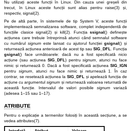
Nu utilizați aceste funcții în Linux. Din cauza unei greșeli din
trecut, în Linux aceste funcții sunt alias pentru
raise(3)
și,
respectiv,
signal(2)
.
Pe de altă parte, în sistemele de tip System V, aceste funcții
implementează semnalizarea software, complet independentă de
funcțiile clasice
signal(2)
și
kill(2)
. Funcția
ssignal
() definește
acțiunea care trebuie întreprinsă atunci când semnalul software
cu numărul
signum
este lansat cu ajutorul funcției
gsignal
() și
returnează acțiunea anterioară de acest tip sau
SIG_DFL
. Funcția
gsignal
() face următoarele: dacă nu a fost specificată nicio
acțiune (sau acțiunea
SIG_DFL
) pentru
signum
, atunci nu face
nimic și returnează 0. Dacă a fost specificată acțiunea
SIG_IGN
pentru
signum
, atunci nu face nimic și returnează 1. În caz
contrar, se resetează acțiunea la
SIG_DFL
și apelează funcția de
acțiune cu argumentul
signum
și returnează valoarea returnată de
această funcție. Intervalul de valori posibile
signum
variază
(adesea 1–15 sau 1–17).
ATRIBUTE
Pentru o explicație a termenilor folosiți în această secțiune, a se
vedea
attributes(7)
.
Interfață
Atribut
Valoare