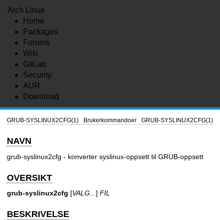
Arch Linux
Home
Packages
Forums
Wiki
GitLab
Security
AUR
Download
GRUB-SYSLINUX2CFG(1)
Brukerkommandoer
GRUB-SYSLINUX2CFG(1)
NAVN
grub-syslinux2cfg - konverter syslinux-oppsett til GRUB-oppsett
OVERSIKT
grub-syslinux2cfg
[
VALG
...]
FIL
BESKRIVELSE