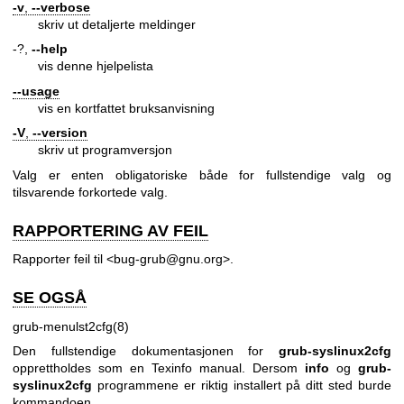
-v
,
--verbose
skriv ut detaljerte meldinger
-?,
--help
vis denne hjelpelista
--usage
vis en kortfattet bruksanvisning
-V
,
--version
skriv ut programversjon
Valg er enten obligatoriske både for fullstendige valg og
tilsvarende forkortede valg.
RAPPORTERING AV FEIL
Rapporter feil til <bug-grub@gnu.org>.
SE OGSÅ
grub-menulst2cfg(8)
Den fullstendige dokumentasjonen for
grub-syslinux2cfg
opprettholdes som en Texinfo manual. Dersom
info
og
grub-
syslinux2cfg
programmene er riktig installert på ditt sted burde
kommandoen