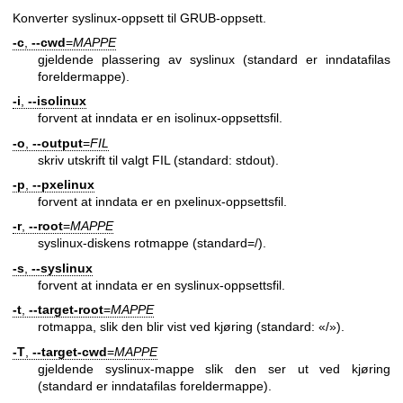
Konverter syslinux-oppsett til GRUB-oppsett.
-c
,
--cwd
=
MAPPE
gjeldende plassering av syslinux (standard er inndatafilas
foreldermappe).
-i
,
--isolinux
forvent at inndata er en isolinux-oppsettsfil.
-o
,
--output
=
FIL
skriv utskrift til valgt FIL (standard: stdout).
-p
,
--pxelinux
forvent at inndata er en pxelinux-oppsettsfil.
-r
,
--root
=
MAPPE
syslinux-diskens rotmappe (standard=/).
-s
,
--syslinux
forvent at inndata er en syslinux-oppsettsfil.
-t
,
--target-root
=
MAPPE
rotmappa, slik den blir vist ved kjøring (standard: «/»).
-T
,
--target-cwd
=
MAPPE
gjeldende syslinux-mappe slik den ser ut ved kjøring
(standard er inndatafilas foreldermappe).