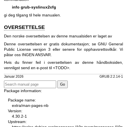
info grub-syslinux2cfg
gi deg tilgang til hele manualen.
OVERSETTELSE
Den norske oversettelsen av denne manualsiden er laget av
Denne oversettelsen er gratis dokumentasjon; se
GNU General
Public License versjon 3
eller senere for opphavsrettsvilkår. Vi
påtar oss INGEN ANSVAR.
Hvis du finner feil i oversettelsen av denne håndboksiden,
vennligst send en e-post til <TODO>.
Januar 2026
GRUB 2:2.14-1
Package information:
Package name:
extra/man-pages-nb
Version:
4.30.2-1
Upstream:
https://salsa.debian.org/manpages-l10n-team/manpages-l10n