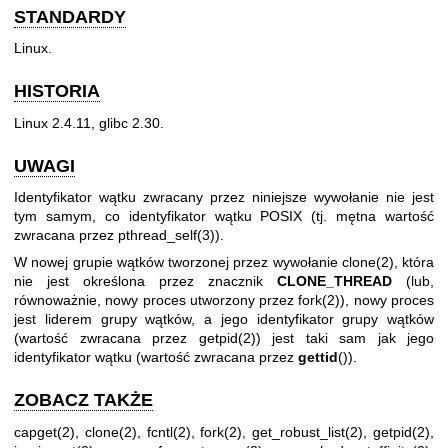
STANDARDY
Linux.
HISTORIA
Linux 2.4.11, glibc 2.30.
UWAGI
Identyfikator wątku zwracany przez niniejsze wywołanie nie jest
tym samym, co identyfikator wątku POSIX (tj. mętna wartość
zwracana przez
pthread_self(3)
).
W nowej grupie wątków tworzonej przez wywołanie
clone(2)
, która
nie jest określona przez znacznik
CLONE_THREAD
(lub,
równoważnie, nowy proces utworzony przez
fork(2)
), nowy proces
jest liderem grupy wątków, a jego identyfikator grupy wątków
(wartość zwracana przez
getpid(2)
) jest taki sam jak jego
identyfikator wątku (wartość zwracana przez
gettid
()).
ZOBACZ TAKŻE
capget(2)
,
clone(2)
,
fcntl(2)
,
fork(2)
,
get_robust_list(2)
,
getpid(2)
,