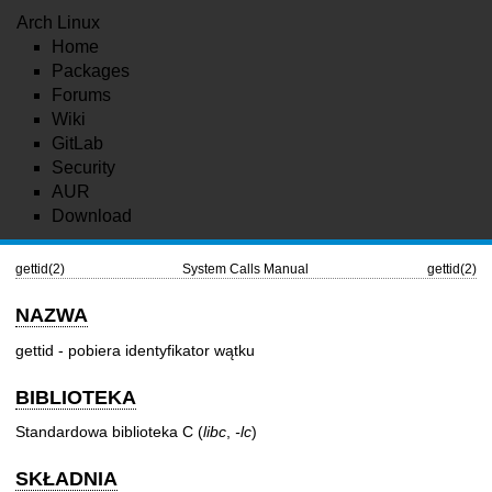
Arch Linux
Home
Packages
Forums
Wiki
GitLab
Security
AUR
Download
gettid(2)
System Calls Manual
gettid(2)
NAZWA
gettid - pobiera identyfikator wątku
BIBLIOTEKA
Standardowa biblioteka C (
libc
,
-lc
)
SKŁADNIA