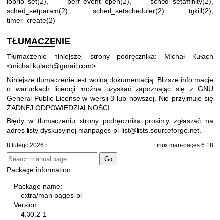
ioprio_set(2)
,
perf_event_open(2)
,
sched_setaffinity(2)
,
sched_setparam(2)
,
sched_setscheduler(2)
,
tgkill(2)
,
timer_create(2)
TŁUMACZENIE
Tłumaczenie niniejszej strony podręcznika: Michał Kułach
<michal.kulach@gmail.com>
Niniejsze tłumaczenie jest wolną dokumentacją. Bliższe informacje
o warunkach licencji można uzyskać zapoznając się z
GNU
General Public License w wersji 3
lub nowszej. Nie przyjmuje się
ŻADNEJ ODPOWIEDZIALNOŚCI.
Błędy w tłumaczeniu strony podręcznika prosimy zgłaszać na
adres listy dyskusyjnej
manpages-pl-list@lists.sourceforge.net
.
8 lutego 2026 r.
Linux man-pages 6.18
Package information:
Package name:
extra/man-pages-pl
Version:
4.30.2-1