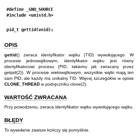
#define _GNU_SOURCE
#include <unistd.h>
pid_t gettid(void);
OPIS
gettid
() zwraca identyfikator wątku (TID) wywołującego. W
procesie jednowątkowym, identyfikator wątku jest równy
identyfikatorowi procesu (PID, takiemu jak zwracany przez
getpid(2)
). W procesie wielowątkowym, wszystkie wątki mają ten
sam PID, ale każdy ma unikalny TID. Więcej szczegółów w opisie
CLONE_THREAD
w podręczniku
clone(2)
.
WARTOŚĆ ZWRACANA
Przy powodzeniu, zwraca identyfikator wątku wywołującego wątku.
BŁĘDY
To wywołanie zawsze kończy się pomyślnie.