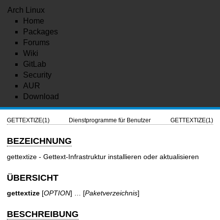
Arch Linux
Home
Packages
Forums
Wiki
GitLab
Security
AUR
Download
GETTEXTIZE(1)
Dienstprogramme für Benutzer
GETTEXTIZE(1)
BEZEICHNUNG
gettextize - Gettext-Infrastruktur installieren oder aktualisieren
ÜBERSICHT
gettextize
[
OPTION
] … [
Paketverzeichnis
]
BESCHREIBUNG