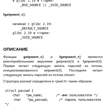
    в glibc 2.19 и старее:

        _BSD_SOURCE || _SVID_SOURCE
fgetpwent_r
():
    начиная с glibc 2.19:

        _DEFAULT_SOURCE

    glibc 2.19 и старее:

        _SVID_SOURCE
ОПИСАНИЕ
Функции
getpwent_r
() и
fgetpwent_r
() являются
реентерабельными версиями
getpwent(3)
и
fgetpwent(3)
.
Первая читает следующую запись паролей из потока,
инициализированного
setpwent(3)
. Последняя читает
следующую запись паролей из потока
stream
.
Структура
passwd
определена в
<pwd.h>
таким образом:
struct passwd {

    char   *pw_name;       /* имя пользователя */

    char   *pw_passwd;     /* пароль пользователя 
*/
