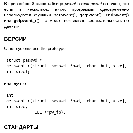
В приведённой выше таблице
pwent
в
race:pwent
означает, что
если в нескольких нитях программы одновременно
используются функции
setpwent
(),
getpwent
(),
endpwent
()
или
getpwent_r
(), то может возникнуть состязательность по
данным.
ВЕРСИИ
Other systems use the prototype
struct passwd *

getpwent_r(struct passwd *pwd, char buf[.size], 
int size);
или, лучше,
int

getpwent_r(struct passwd *pwd, char buf[.size], 
int size,

           FILE **pw_fp);
СТАНДАРТЫ