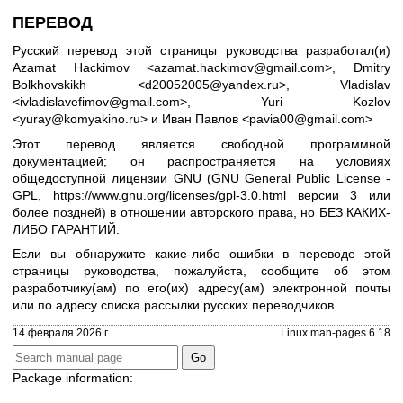
ПЕРЕВОД
Русский перевод этой страницы руководства разработал(и)
Azamat Hackimov <azamat.hackimov@gmail.com>, Dmitry
Bolkhovskikh <d20052005@yandex.ru>, Vladislav
<ivladislavefimov@gmail.com>, Yuri Kozlov
<yuray@komyakino.ru> и Иван Павлов <pavia00@gmail.com>
Этот перевод является свободной программной
документацией; он распространяется на условиях
общедоступной лицензии GNU (GNU General Public License -
GPL,
https://www.gnu.org/licenses/gpl-3.0.html
версии 3 или
более поздней) в отношении авторского права, но БЕЗ КАКИХ-
ЛИБО ГАРАНТИЙ.
Если вы обнаружите какие-либо ошибки в переводе этой
страницы руководства, пожалуйста, сообщите об этом
разработчику(ам) по его(их) адресу(ам) электронной почты
или по адресу
списка рассылки русских переводчиков
.
14 февраля 2026 г.
Linux man-pages 6.18
Package information: