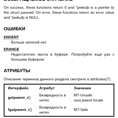
On success, these functions return 0 and
*pwbufp
is a pointer to
the
struct passwd
. On error, these functions return an error value
and
*pwbufp
is NULL.
ОШИБКИ
ENOENT
Больше записей нет.
ERANGE
Недостаточно места в буфере. Попробуйте ещё раз с
большим буфером.
АТРИБУТЫ
Описание терминов данного раздела смотрите в
attributes(7)
.
Интерфейс
Атрибут
Значение
Безвредность в
MT-Unsafe
getpwent_r
()
нитях
race:pwent locale
Безвредность в
fgetpwent_r
()
MT-Safe
нитях