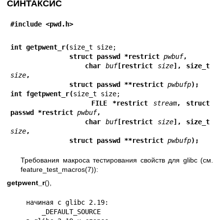
СИНТАКСИС
#include <pwd.h>
int getpwent_r(
               struct passwd *restrict 
pwbuf
,
               char 
buf
[restrict 
size
], size_t 
size
,
               struct passwd **restrict 
pwbufp
);
int fgetpwent_r(
               FILE *restrict 
stream
, struct 
passwd *restrict 
pwbuf
,
               char 
buf
[restrict 
size
], size_t 
size
,
               struct passwd **restrict 
pwbufp
);
Требования макроса тестирования свойств для glibc (см.
feature_test_macros(7)
):
getpwent_r
(),
    начиная с glibc 2.19:

        _DEFAULT_SOURCE
