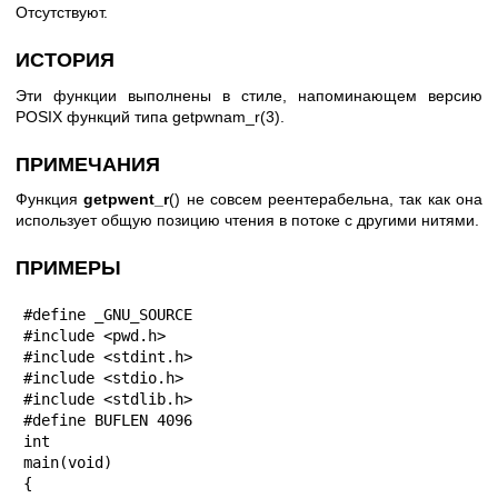
Отсутствуют.
ИСТОРИЯ
Эти функции выполнены в стиле, напоминающем версию
POSIX функций типа
getpwnam_r(3)
.
ПРИМЕЧАНИЯ
Функция
getpwent_r
() не совсем реентерабельна, так как она
использует общую позицию чтения в потоке с другими нитями.
ПРИМЕРЫ
#define _GNU_SOURCE

#include <pwd.h>

#include <stdint.h>

#include <stdio.h>

#include <stdlib.h>

#define BUFLEN 4096

int

main(void)

{
