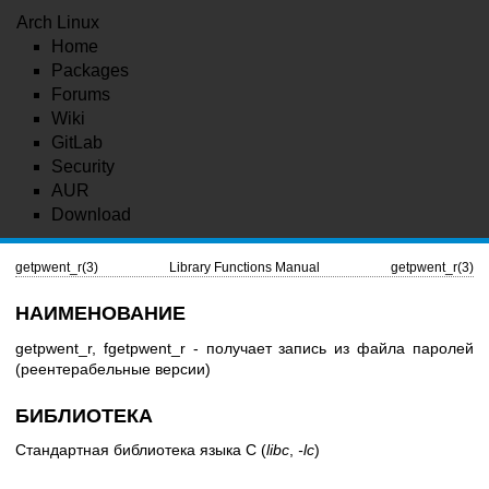
Arch Linux
Home
Packages
Forums
Wiki
GitLab
Security
AUR
Download
getpwent_r(3)
Library Functions Manual
getpwent_r(3)
НАИМЕНОВАНИЕ
getpwent_r, fgetpwent_r - получает запись из файла паролей
(реентерабельные версии)
БИБЛИОТЕКА
Стандартная библиотека языка C (
libc
,
-lc
)