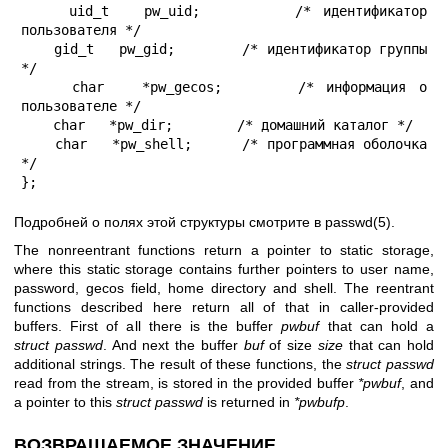
    uid_t   pw_uid;        /* идентификатор 
пользователя */

    gid_t   pw_gid;        /* идентификатор группы 
*/

    char   *pw_gecos;      /* информация о 
пользователе */

    char   *pw_dir;        /* домашний каталог */

    char   *pw_shell;      /* программная оболочка 
*/

};
Подробней о полях этой структуры смотрите в
passwd(5)
.
The nonreentrant functions return a pointer to static storage,
where this static storage contains further pointers to user name,
password, gecos field, home directory and shell. The reentrant
functions described here return all of that in caller-provided
buffers. First of all there is the buffer
pwbuf
that can hold a
struct passwd
. And next the buffer
buf
of size
size
that can hold
additional strings. The result of these functions, the
struct passwd
read from the stream, is stored in the provided buffer
*pwbuf
, and
a pointer to this
struct passwd
is returned in
*pwbufp
.
ВОЗВРАЩАЕМОЕ ЗНАЧЕНИЕ