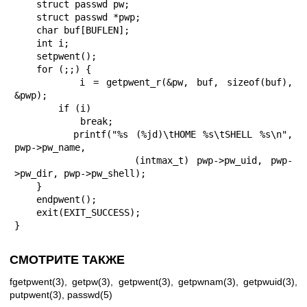
    struct passwd pw;

    struct passwd *pwp;

    char buf[BUFLEN];

    int i;

    setpwent();

    for (;;) {

        i = getpwent_r(&pw, buf, sizeof(buf), 
&pwp);

        if (i)

            break;

        printf("%s (%jd)\tHOME %s\tSHELL %s\n", 
pwp->pw_name,

               (intmax_t) pwp->pw_uid, pwp-
>pw_dir, pwp->pw_shell);

    }

    endpwent();

    exit(EXIT_SUCCESS);

}
СМОТРИТЕ ТАКЖЕ
fgetpwent(3)
,
getpw(3)
,
getpwent(3)
,
getpwnam(3)
,
getpwuid(3)
,
putpwent(3)
,
passwd(5)