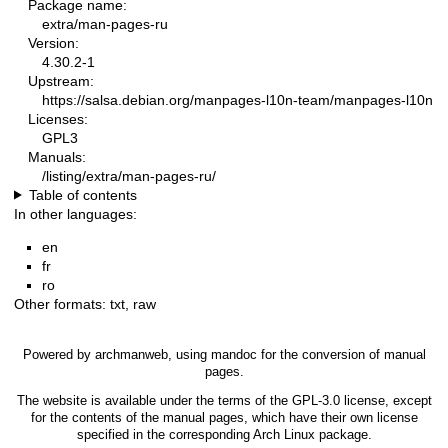
Package name:
extra/man-pages-ru
Version:
4.30.2-1
Upstream:
https://salsa.debian.org/manpages-l10n-team/manpages-l10n
Licenses:
GPL3
Manuals:
/listing/extra/man-pages-ru/
Table of contents
In other languages:
en
fr
ro
Other formats:
txt
,
raw
Powered by
archmanweb
, using
mandoc
for the conversion of manual
pages.
The website is available under the terms of the
GPL-3.0
license, except
for the contents of the manual pages, which have their own license
specified in the corresponding Arch Linux package.