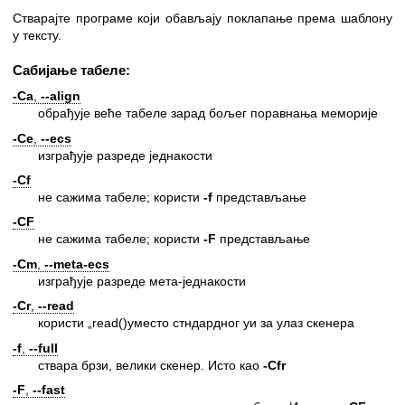
Стварајте програме који обављају поклапање према шаблону
у тексту.
Сабијање табеле:
-Ca
,
--align
обрађује веће табеле зарад бољег поравнања меморије
-Ce
,
--ecs
изграђује разреде једнакости
-Cf
не сажима табеле; користи
-f
представљање
-CF
не сажима табеле; користи
-F
представљање
-Cm
,
--meta-ecs
изграђује разреде мета-једнакости
-Cr
,
--read
користи „read()уместо стндардног уи за улаз скенера
-f
,
--full
ствара брзи, велики скенер. Исто као
-Cfr
-F
,
--fast