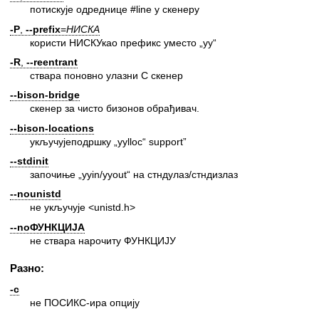
потискује одреднице #line у скенеру
-P
,
--prefix
=
НИСКА
користи НИСКУкао префикс уместо „yy“
-R
,
--reentrant
ствара поновно улазни C скенер
--bison-bridge
скенер за чисто бизонов обрађивач.
--bison-locations
укључујеподршку „yylloc“ support”
--stdinit
започиње „yyin/yyout“ на стндулаз/стндизлаз
--nounistd
не укључује <unistd.h>
--noФУНКЦИЈА
не ствара нарочиту ФУНКЦИЈУ
Разно:
-c
не ПОСИКС-ира опцију