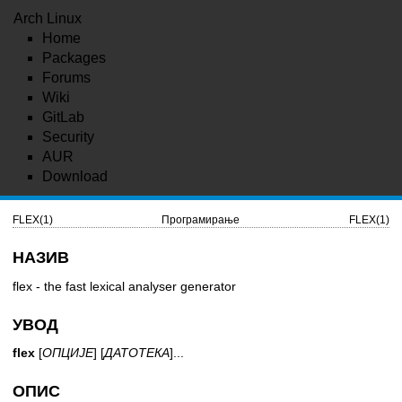
Arch Linux
Home
Packages
Forums
Wiki
GitLab
Security
AUR
Download
FLEX(1)
Програмирање
FLEX(1)
НАЗИВ
flex - the fast lexical analyser generator
УВОД
flex
[
ОПЦИЈЕ
] [
ДАТОТЕКА
]...
ОПИС