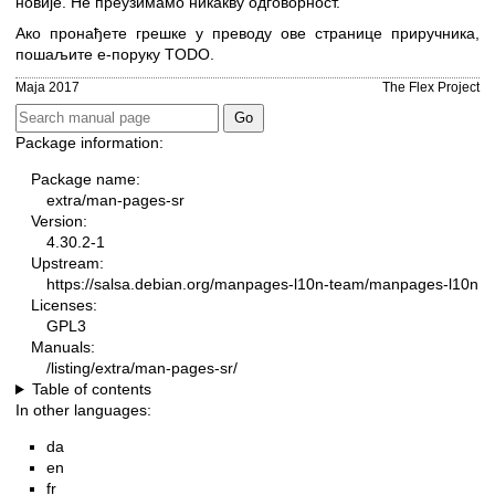
новије. Не преузимамо никакву одговорност.
Ако пронађете грешке у преводу ове странице приручника,
пошаљите е-поруку TODO.
Маја 2017
The Flex Project
Package information:
Package name:
extra/man-pages-sr
Version:
4.30.2-1
Upstream:
https://salsa.debian.org/manpages-l10n-team/manpages-l10n
Licenses:
GPL3
Manuals:
/listing/extra/man-pages-sr/
Table of contents
In other languages:
da
en
fr