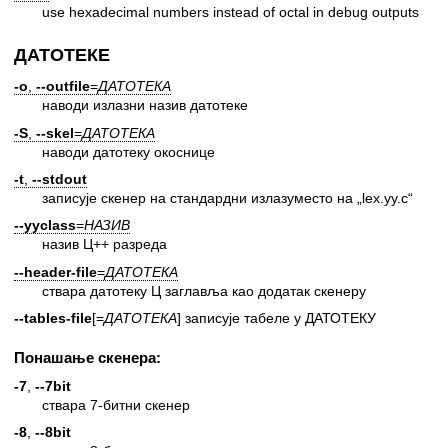
use hexadecimal numbers instead of octal in debug outputs
ДАТОТЕКЕ
-o
,
--outfile
=
ДАТОТЕКА
наводи излазни назив датотеке
-S
,
--skel
=
ДАТОТЕКА
наводи датотеку окоснице
-t
,
--stdout
записује скенер на стандардни излазуместо на „lex.yy.c“
--yyclass
=
НАЗИВ
назив Ц++ разреда
--header-file
=
ДАТОТЕКА
ствара датотеку Ц заглавља као додатак скенеру
--tables-file
[=
ДАТОТЕКА
] записује табеле у ДАТОТЕКУ
Понашање скенера:
-7
,
--7bit
ствара 7-битни скенер
-8
,
--8bit