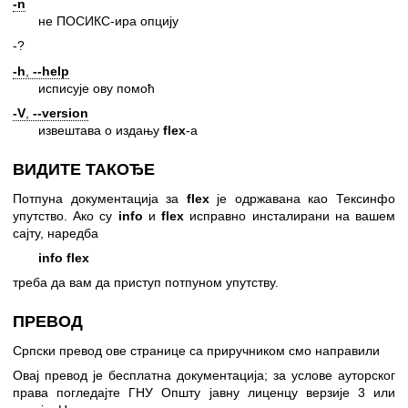
-n
не ПОСИКС-ира опцију
-?
-h
,
--help
исписује ову помоћ
-V
,
--version
извештава о издању
flex
-а
ВИДИТЕ ТАКОЂЕ
Потпуна документација за
flex
је одржавана као Тексинфо
упутство. Ако су
info
и
flex
исправно инсталирани на вашем
сајту, наредба
info flex
треба да вам да приступ потпуном упутству.
ПРЕВОД
Српски превод ове странице са приручником смо направили
Овај превод је бесплатна документација; за услове ауторског
права погледајте
ГНУ Општу јавну лиценцу верзије 3
или