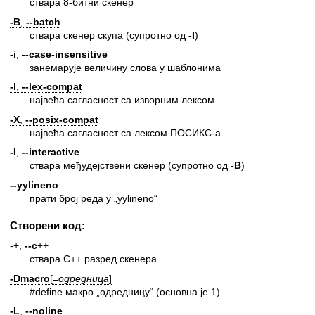
ствара 8-битни скенер
-B
,
--batch
ствара скенер скупа (супротно од
-I
)
-i
,
--case-insensitive
занемарује величину слова у шаблонима
-l
,
--lex-compat
највећа сагласност са изворним лексом
-X
,
--posix-compat
највећа сагласност са лексом ПОСИКС-а
-I
,
--interactive
ствара међудејствени скенер (супротно од
-B
)
--yylineno
прати број реда у „yylineno“
Створени код:
-+,
--c
++
ствара C++ разред скенера
-Dmacro
[=
одредница
]
#define макро „одредницу“ (основна је 1)
-L
,
--noline