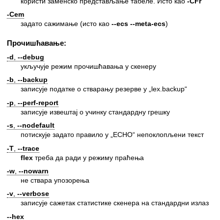
користи заменско представљање табеле. Исто као
-CFr
-Cem
задато сажимање (исто као
--ecs
--meta-ecs
)
Прочишћавање:
-d
,
--debug
укључује режим прочишћавања у скенеру
-b
,
--backup
записује податке о стварању резерве у „lex.backup“
-p
,
--perf-report
записује извештај о учинку стандардну грешку
-s
,
--nodefault
потискује задато правило у „ECHO“ непоклопљени текст
-T
,
--trace
flex
треба да ради у режиму праћења
-w
,
--nowarn
не ствара упозорења
-v
,
--verbose
записује сажетак статистике скенера на стандардни излаз
--hex