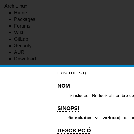
Arch Linux
Home
Packages
Forums
Wiki
GitLab
Security
AUR
Download
FIXINCLUDES(1)
NOM
fixincludes - Redueix el nombre de 
SINOPSI
fixincludes
[
-v, --verbose
] [
-e, -
DESCRIPCIÓ