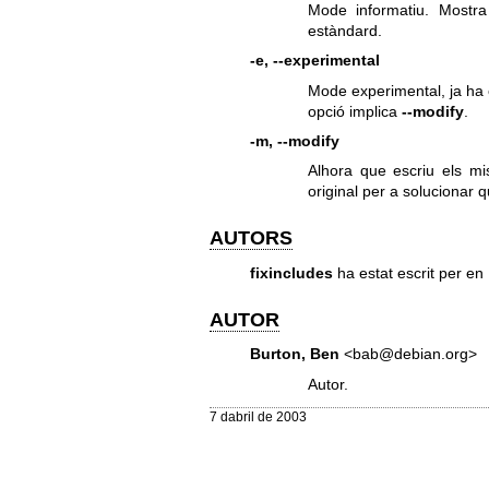
Mode informatiu. Mostra 
estàndard.
-e, --experimental
Mode experimental, ja ha 
opció implica
--modify
.
-m, --modify
Alhora que escriu els mis
original per a solucionar 
AUTORS
fixincludes
ha estat escrit per en
AUTOR
Burton, Ben
<bab@debian.org>
Autor.
7 dabril de 2003