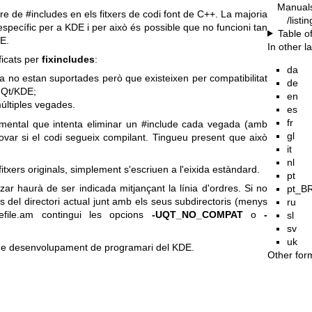
Manual
re de #includes en els fitxers de codi font de C++. La majoria
/listi
specífic per a KDE i per això és possible que no funcioni tan
Table o
DE.
In other 
ficats per
fixincludes
:
da
ja no estan suportades però que existeixen per compatibilitat
de
 Qt/KDE;
en
múltiples vegades.
es
fr
ental que intenta eliminar un #include cada vegada (amb
gl
var si el codi segueix compilant. Tingueu present que això
it
nl
itxers originals, simplement s'escriuen a l'eixida estàndard.
pt
tzar haurà de ser indicada mitjançant la línia d'ordres. Si no
pt_B
ls del directori actual junt amb els seus subdirectoris (menys
ru
file.am contingui les opcions
-UQT_NO_COMPAT
o
-
sl
sv
uk
oc de desenvolupament de programari del KDE.
Other for