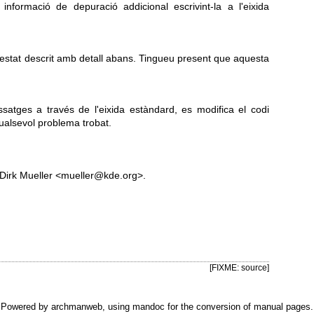
informació de depuració addicional escrivint-la a l'eixida
estat descrit amb detall abans. Tingueu present que aquesta
satges a través de l'eixida estàndard, es modifica el codi
qualsevol problema trobat.
 Dirk Mueller <mueller@kde.org>.
[FIXME: source]
Powered by
archmanweb
, using
mandoc
for the conversion of manual pages.