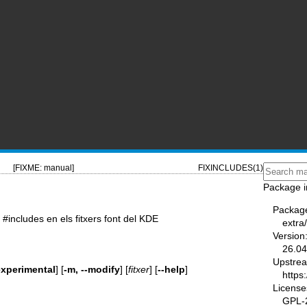
[FIXME: manual]
FIXINCLUDES(1)
Package i
Packag
#includes en els fitxers font del KDE
extra
Version
26.04
Upstre
-experimental
] [
-m, --modify
] [
fitxer
] [
--help
]
https
License
GPL-2