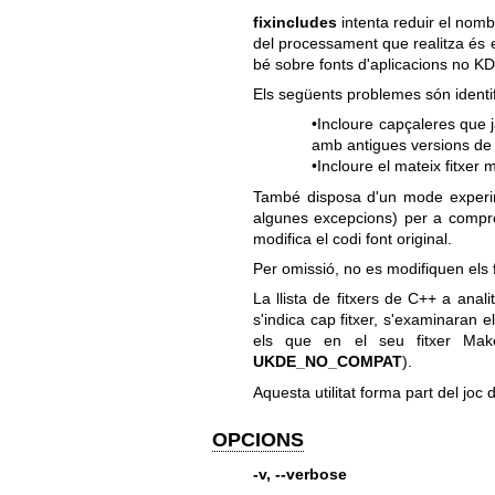
fixincludes
intenta reduir el nomb
del processament que realitza és e
bé sobre fonts d'aplicacions no K
Els següents problemes són identi
•Incloure capçaleres que 
amb antigues versions de
•Incloure el mateix fitxer 
També disposa d'un mode experim
algunes excepcions) per a compro
modifica el codi font original.
Per omissió, no es modifiquen els f
La llista de fitxers de C++ a anali
s'indica cap fitxer, s'examinaran e
els que en el seu fitxer Make
UKDE_NO_COMPAT
).
Aquesta utilitat forma part del j
OPCIONS
-v, --verbose