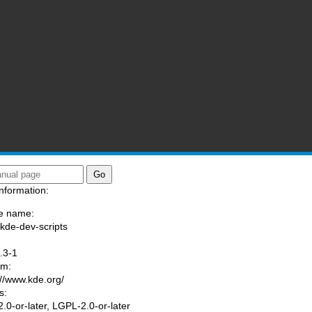
nformation:
e name:
/kde-dev-scripts
:
.3-1
am:
://www.kde.org/
s:
.0-or-later, LGPL-2.0-or-later