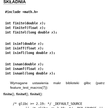
SKŁADNIA
#include <math.h>
int finite(double 
x
);
int finitef(float 
x
);
int finitel(long double 
x
);
int isinf(double 
x
);
int isinff(float 
x
);
int isinfl(long double 
x
);
int isnan(double 
x
);
int isnanf(float 
x
);
int isnanl(long double 
x
);
Wymagane ustawienia makr biblioteki glibc (patrz
feature_test_macros(7)
):
finite
(),
finitef
(),
finitel
():
    /* glibc >= 2.19: */ _DEFAULT_SOURCE
