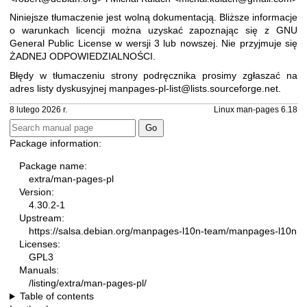
Niniejsze tłumaczenie jest wolną dokumentacją. Bliższe informacje
o warunkach licencji można uzyskać zapoznając się z
GNU
General Public License w wersji 3
lub nowszej. Nie przyjmuje się
ŻADNEJ ODPOWIEDZIALNOŚCI.
Błędy w tłumaczeniu strony podręcznika prosimy zgłaszać na
adres listy dyskusyjnej
manpages-pl-list@lists.sourceforge.net
.
8 lutego 2026 r.
Linux man-pages 6.18
Package information:
Package name:
extra/man-pages-pl
Version:
4.30.2-1
Upstream:
https://salsa.debian.org/manpages-l10n-team/manpages-l10n
Licenses:
GPL3
Manuals:
/listing/extra/man-pages-pl/
Table of contents