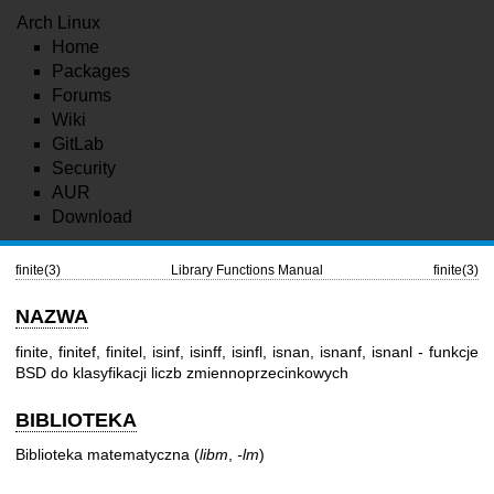
Arch Linux
Home
Packages
Forums
Wiki
GitLab
Security
AUR
Download
finite(3)
Library Functions Manual
finite(3)
NAZWA
finite, finitef, finitel, isinf, isinff, isinfl, isnan, isnanf, isnanl - funkcje
BSD do klasyfikacji liczb zmiennoprzecinkowych
BIBLIOTEKA
Biblioteka matematyczna (
libm
,
-lm
)