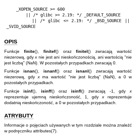
    _XOPEN_SOURCE >= 600

        || /* glibc >= 2.19: */ _DEFAULT_SOURCE

        || /* glibc <= 2.19: */ _BSD_SOURCE || 
_SVID_SOURCE
OPIS
Funkcje
finite
(),
finitef
() oraz
finitel
() zwracają wartość
niezerową, gdy
x
nie jest ani nieskończonością, ani wartością "nie
jest liczbą" (NaN). W pozostałych przypadkach zwracają 0.
Funkcje
isnan
(),
isnanf
() oraz
isnanl
() zwracają wartość
niezerową, gdy
x
ma wartość "nie jest liczbą" (NaN), a 0 w
pozostałych przypadkach.
Funkcje
isinf
(),
isinff
() oraz
isinfl
() zwracają -1, gdy
x
reprezentuje ujemną nieskończoność, 1, gdy
x
reprezentuje
dodatnią nieskończoność, a 0 w pozostałych przypadkach.
ATRYBUTY
Informacje o pojęciach używanych w tym rozdziale można znaleźć
w podręczniku
attributes(7)
.