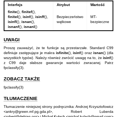
Interfejs
Atrybut
Wartość
finite
(),
finitef
(),
finitel
(),
isinf
(),
isinff
(),
Bezpieczeństwo
MT-
isinfl
(),
isnan
(),
wątkowe
bezpieczne
isnanf
(),
isnanl
()
UWAGI
Proszę zauważyć, że te funkcje są przestarzałe. Standard C99
definiuje zastępujące je makra
isfinite
(),
isinf
() oraz
isnan
() (dla
wszystkich typów). Należy również zwrócić uwagę na to, że
isinf
()
z C99 daje słabsze gwarancje wartości zwracanej. Patrz
fpclassify(3)
.
ZOBACZ TAKŻE
fpclassify(3)
TŁUMACZENIE
Tłumaczenie niniejszej strony podręcznika: Andrzej Krzysztofowicz
<ankry@green.mf.pg.gda.pl>, Robert Luberda
<robert@debian.org> i Michał Kułach <michal.kulach@gmail.com>